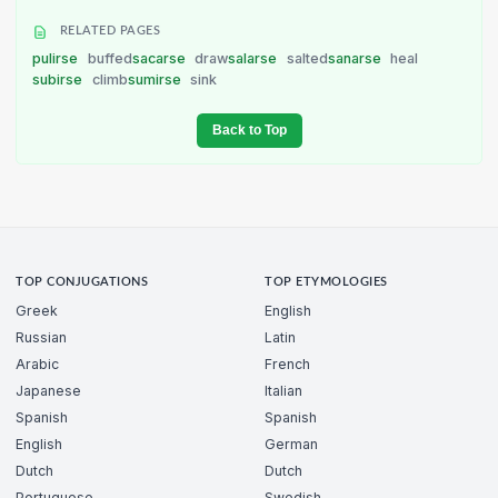
RELATED PAGES
pulirse
buffed
sacarse
draw
salarse
salted
sanarse
heal
subirse
climb
sumirse
sink
Back to Top
TOP CONJUGATIONS
TOP ETYMOLOGIES
Greek
English
Russian
Latin
Arabic
French
Japanese
Italian
Spanish
Spanish
English
German
Dutch
Dutch
Portuguese
Swedish