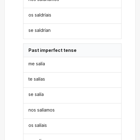
os saldríais
se saldrían
Past imperfect tense
me salía
te salías
se salía
nos salíamos
os salíais