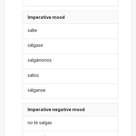
Imperative mood
salte
sálgase
salgámonos
salíos
sálganse
Imperative negative mood
no te salgas