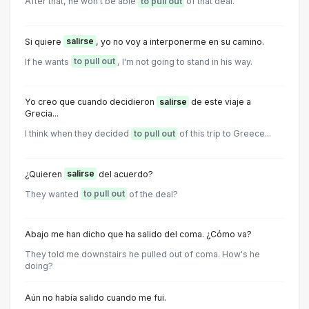
After that, he won't be able
to pull out
of that deal.
Si quiere
salirse
, yo no voy a interponerme en su camino.
If he wants
to pull out
, I'm not going to stand in his way.
Yo creo que cuando decidieron
salirse
de este viaje a
Grecia...
I think when they decided
to pull out
of this trip to Greece...
¿Quieren
salirse
del acuerdo?
They wanted
to pull out
of the deal?
Abajo me han dicho que ha salido del coma. ¿Cómo va?
They told me downstairs he pulled out of coma. How's he
doing?
Aún no había salido cuando me fui.