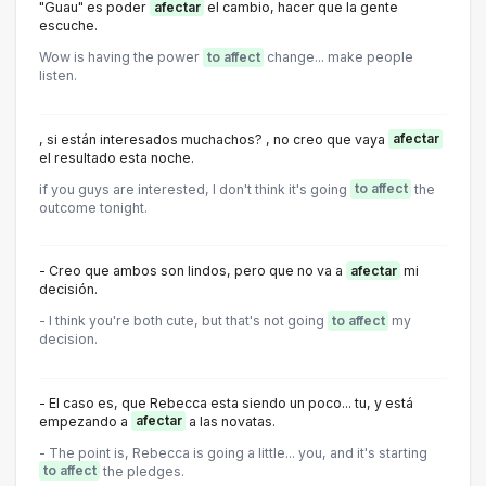
"Guau" es poder
afectar
el cambio, hacer que la gente
escuche.
Wow is having the power
to affect
change... make people
listen.
, si están interesados muchachos? , no creo que vaya
afectar
el resultado esta noche.
if you guys are interested, I don't think it's going
to affect
the
outcome tonight.
- Creo que ambos son lindos, pero que no va a
afectar
mi
decisión.
- l think you're both cute, but that's not going
to affect
my
decision.
- El caso es, que Rebecca esta siendo un poco... tu, y está
empezando a
afectar
a las novatas.
- The point is, Rebecca is going a little... you, and it's starting
to affect
the pledges.