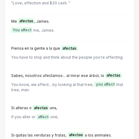
"Love, affection and $20 cash. "
Me
afectas
, James.
You affect
me, James.
Piensa en la gente a la que
afectas
.
You have to stop and think about the people you're affecting.
Sabes, nosotros afectamos... al mirar ese árbol, lo
afectas
.
You know, we affect... by looking at that tree,
you affect
that
tree, man.
Si alteras o
afectas
una,
If you alter or
affect
one,
Si quitas las verduras y frutas,
afectas
a los animales.