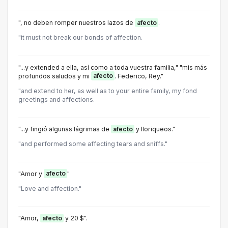
", no deben romper nuestros lazos de
afecto
.
"it must not break our bonds of affection.
"...y extended a ella, así como a toda vuestra familia," "mis más
profundos saludos y mi
afecto
. Federico, Rey."
"and extend to her, as well as to your entire family, my fond
greetings and affections.
"...y fingió algunas lágrimas de
afecto
y lloriqueos."
"and performed some affecting tears and sniffs."
"Amor y
afecto
"
"Love and affection."
"Amor,
afecto
y 20 $".