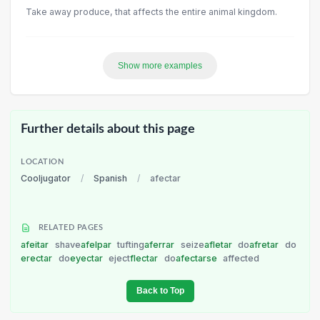
Take away produce, that affects the entire animal kingdom.
Show more examples
Further details about this page
LOCATION
Cooljugator
/
Spanish
/
afectar
RELATED PAGES
afeitar
shave
afelpar
tufting
aferrar
seize
afletar
do
afretar
do
erectar
do
eyectar
eject
flectar
do
afectarse
affected
Back to Top