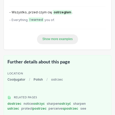
- Wszystko, przed czym cię
ostrzegłam
.
- Everything
I warned
you of.
Show more examples
Further details about this page
LOCATION
Cooljugator
/
Polish
/
ostrzec
RELATED PAGES
dostrzec
notice
ostrzyc
sharpen
ostrzyć
sharpen
ustrzec
protect
postrzec
perceive
spostrzec
see