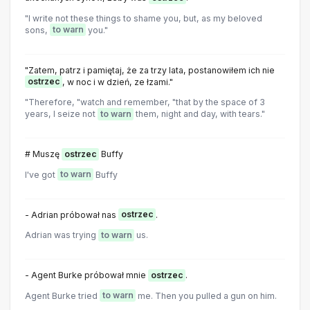
"I write not these things to shame you, but, as my beloved
sons,
to warn
you."
"Zatem, patrz i pamiętaj, że za trzy lata, postanowiłem ich nie
ostrzec
, w noc i w dzień, ze łzami."
"Therefore, "watch and remember, "that by the space of 3
years, I seize not
to warn
them, night and day, with tears."
# Muszę
ostrzec
Buffy
I've got
to warn
Buffy
- Adrian próbował nas
ostrzec
.
Adrian was trying
to warn
us.
- Agent Burke próbował mnie
ostrzec
.
Agent Burke tried
to warn
me. Then you pulled a gun on him.