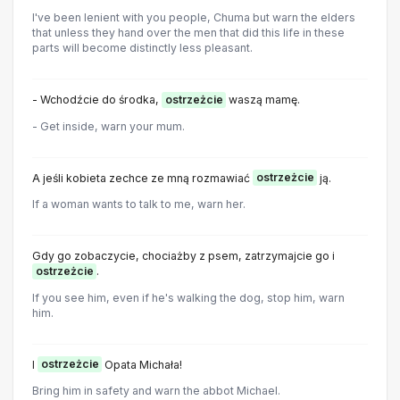
I've been lenient with you people, Chuma but warn the elders
that unless they hand over the men that did this life in these
parts will become distinctly less pleasant.
- Wchodźcie do środka,
ostrzeżcie
waszą mamę.
- Get inside, warn your mum.
A jeśli kobieta zechce ze mną rozmawiać
ostrzeżcie
ją.
If a woman wants to talk to me, warn her.
Gdy go zobaczycie, chociażby z psem, zatrzymajcie go i
ostrzeżcie
.
If you see him, even if he's walking the dog, stop him, warn
him.
I
ostrzeżcie
Opata Michała!
Bring him in safety and warn the abbot Michael.