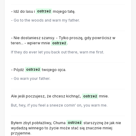
- Idź do lasu i
ostrzeż
mojego tatę.
- Go to the woods and warn my father.
- Nie dostaniesz szansy. - Tylko proszę, gdy powrócisz w
teren... - wpierw mnie
ostrzeż
.
If they do ever let you back out there, warn me first.
- Pójdź
ostrzeż
twojego ojca.
- Go warn your father.
Ale jeśli poczujesz, że chcesz kichnąć,
ostrzeż
mnie.
But, hey, if you feel a sneeze comin' on, you warn me.
Byłem zbyt pobłażliwy, Chuma
ostrzeż
starszyznę że jak nie
wydadzą winnego to życie może stać się znacznie mniej
przyjemne.