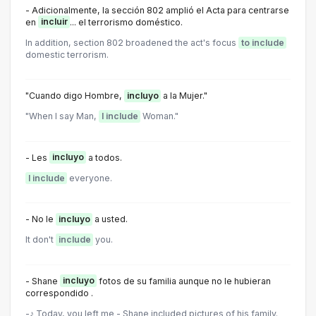
- Adicionalmente, la sección 802 amplió el Acta para centrarse
en
incluir
... el terrorismo doméstico.
In addition, section 802 broadened the act's focus
to include
domestic terrorism.
"Cuando digo Hombre,
incluyo
a la Mujer."
"When I say Man,
I include
Woman."
- Les
incluyo
a todos.
I include
everyone.
- No le
incluyo
a usted.
It don't
include
you.
- Shane
incluyo
fotos de su familia aunque no le hubieran
correspondido .
-♪ Today, you left me - Shane included pictures of his family.