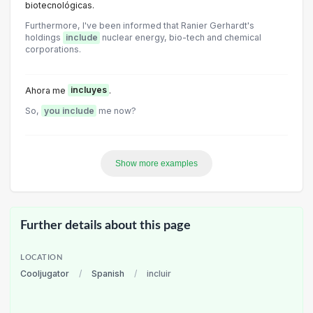
biotecnológicas.
Furthermore, I've been informed that Ranier Gerhardt's
holdings
include
nuclear energy, bio-tech and chemical
corporations.
Ahora me
incluyes
.
So,
you include
me now?
Show more examples
Further details about this page
LOCATION
Cooljugator
/
Spanish
/
incluir