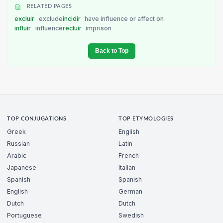
RELATED PAGES
excluir
exclude
incidir
have influence or affect on
influir
influence
recluir
imprison
Back to Top
TOP CONJUGATIONS
TOP ETYMOLOGIES
Greek
English
Russian
Latin
Arabic
French
Japanese
Italian
Spanish
Spanish
English
German
Dutch
Dutch
Portuguese
Swedish