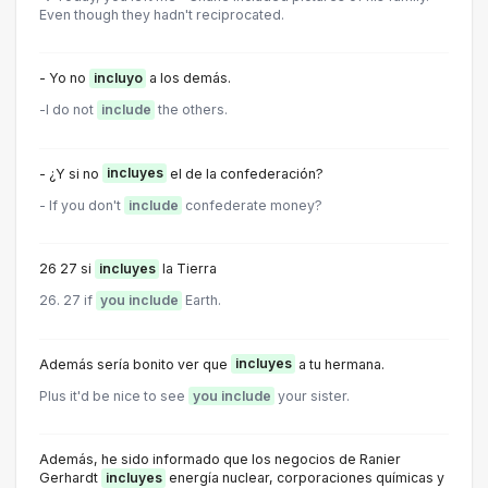
Even though they hadn't reciprocated.
- Yo no
incluyo
a los demás.
-l do not
include
the others.
- ¿Y si no
incluyes
el de la confederación?
- If you don't
include
confederate money?
26 27 si
incluyes
la Tierra
26. 27 if
you include
Earth.
Además sería bonito ver que
incluyes
a tu hermana.
Plus it'd be nice to see
you include
your sister.
Además, he sido informado que los negocios de Ranier
Gerhardt
incluyes
energía nuclear, corporaciones químicas y