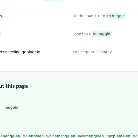
n
.
Her husband tried
to haggle
.
.
I don't like
to haggle
.
dsinstelling gepingeld.
You haggled a charity.
ut this page
/
pingelen
do
hengelen
do
jengelen
whine
mangelen
lack
mengelen
mix
piemelen
do