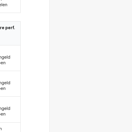
elen
re perf.
ngeld
ben
ngeld
ben
ngeld
ben
n