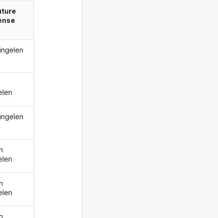
uture
ense
pingelen
elen
pingelen
n
elen
n
elen
n