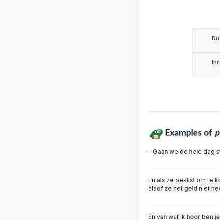
Du
Ihr
Examples of
p
- Gaan we de hele dag 
En als ze beslist om te 
alsof ze het geld niet he
En van wat ik hoor ben je