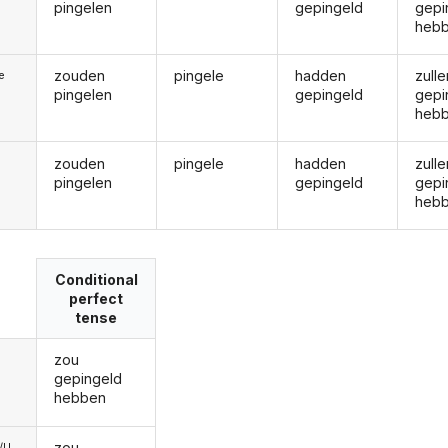
pingelen
gepingeld
gepi
heb
zouden
pingele
hadden
zulle
ie
pingelen
gepingeld
gepi
heb
zouden
pingele
hadden
zulle
pingelen
gepingeld
gepi
heb
Conditional
perfect
tense
zou
gepingeld
hebben
zou
e/U