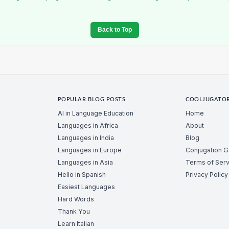
Back to Top
POPULAR BLOG POSTS
COOLJUGATO
AI in Language Education
Home
Languages in Africa
About
Languages in India
Blog
Languages in Europe
Conjugation 
Languages in Asia
Terms of Serv
Hello in Spanish
Privacy Policy
Easiest Languages
Hard Words
Thank You
Learn Italian