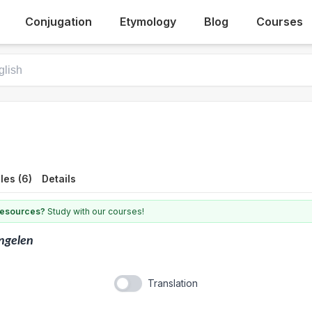
Conjugation
Etymology
Blog
Courses
les (6)
Details
 resources?
Study with our courses!
ngelen
Translation