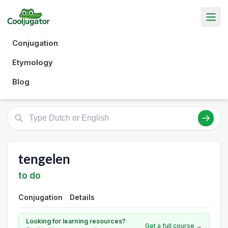
Conjugation
Etymology
Blog
tengelen
to do
Conjugation
Details
Looking for learning resources?
Get a full course →