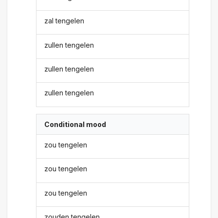
zal tengelen
zullen tengelen
zullen tengelen
zullen tengelen
Conditional mood
zou tengelen
zou tengelen
zou tengelen
zouden tengelen