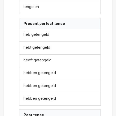
tengelen
Present perfect tense
heb getengeld
hebt getengeld
heeft getengeld
hebben getengeld
hebben getengeld
hebben getengeld
Past tense