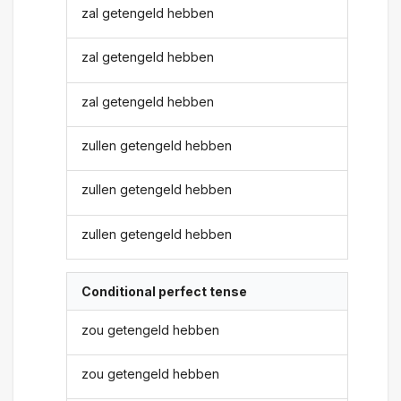
zal getengeld hebben
zal getengeld hebben
zal getengeld hebben
zullen getengeld hebben
zullen getengeld hebben
zullen getengeld hebben
Conditional perfect tense
zou getengeld hebben
zou getengeld hebben