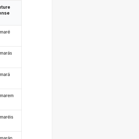
uture
ense
rmaré
rmarás
rmará
rmarem
rmaréis
rmarán