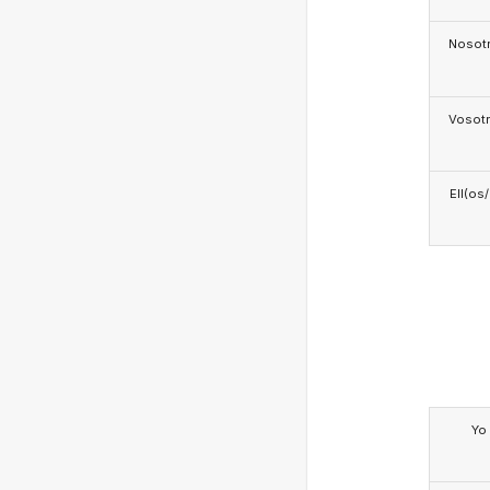
Nosotr
Vosotr
Ell(os
Yo