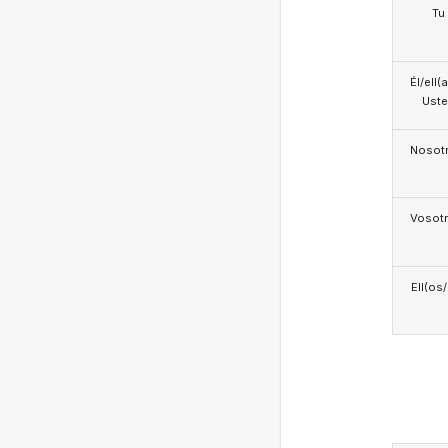
Tu
Él/ell(
Ust
Nosotr
Vosotr
Ell(os