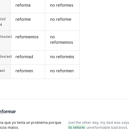
reforma
no reformes
reforme
no reforme
a/o)/
ed
reformemos
no
(os/as)
reformemos
reformad
no reforméis
(os/as)
reformen
no reformen
/as)
eformar
ecía que yo tenía un problema porque
Just the other day, my dad was saying
icos malos.
to reform
unreformable bad boys.