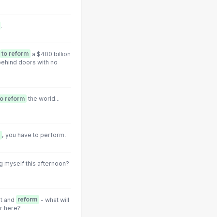
.
to reform
a $400 billion
ehind doors with no
to reform
the world...
, you have to perform.
g myself this afternoon?
ent and
reform
- what will
er here?