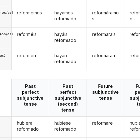
reformemos
hayamos
reformáramo
refo
(os/as)
reformado
s
os
reforméis
hayáis
reformarais
refo
(os/as)
reformado
reformen
hayan
reformaran
refo
/as)
reformado
Past
Past
Future
F
perfect
perfect
subjunctive
pe
subjunctive
subjunctive
tense
subj
tense
(second)
t
tense
hubiera
hubiese
reformare
hubi
reformado
reformado
refo