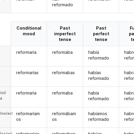
reformado
Conditional
Past
Past
F
mood
imperfect
perfect
pe
tense
tense
t
reformaría
reformaba
había
habr
reformado
refo
reformarías
reformabas
habías
habr
reformado
refo
reformaría
reformaba
había
habr
a/o)/
reformado
refo
ed
reformaríam
reformábam
habíamos
hab
(os/as)
os
os
reformado
refo
reformaríais
reformabais
habíais
habr
(os/as)