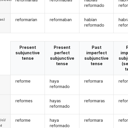
reformado
refo
reformarían
reformaban
habían
habr
/as)
reformado
refo
Present
Present
Past
subjunctive
perfect
imperfect
imp
tense
subjunctive
subjunctive
subj
tense
tense
(s
t
reforme
haya
reformara
refo
reformado
reformes
hayas
reformaras
refo
reformado
reforme
haya
reformara
refo
a/o)/
reformado
ed