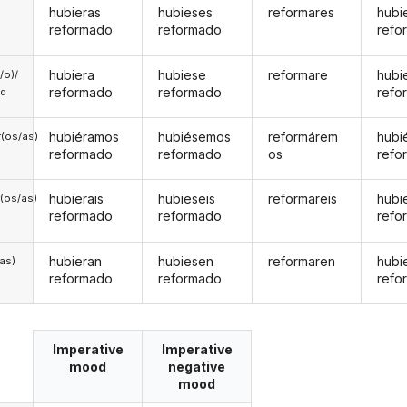
hubieras
hubieses
reformares
hubi
reformado
reformado
refo
hubiera
hubiese
reformare
hubi
a/o)/
reformado
reformado
refo
ed
hubiéramos
hubiésemos
reformárem
hubi
(os/as)
reformado
reformado
os
refo
hubierais
hubieseis
reformareis
hubi
(os/as)
reformado
reformado
refo
hubieran
hubiesen
reformaren
hubi
/as)
reformado
reformado
refo
Imperative
Imperative
mood
negative
mood