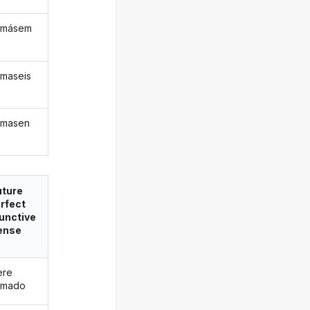
rmásem
rmaseis
rmasen
uture
rfect
unctive
ense
ere
rmado