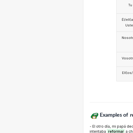
Tu
Él/ell(
Ust
Nosotr
Vosotr
Ell(os
Examples of
r
- El otro día, mi papá d
intentaba
reformar
a ch