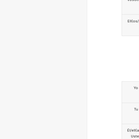
Ell(os
Yo
Tu
Él/ell(
Ust