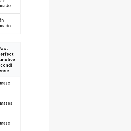
rmado
án
rmado
Past
erfect
unctive
econd)
ense
rmase
rmases
rmase