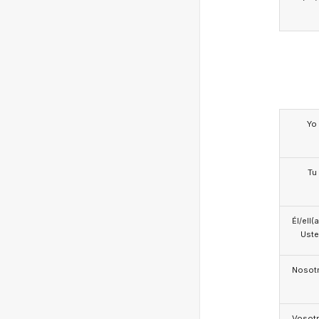
Yo
Tu
Él/ell(
Ust
Nosotr
Vosotr