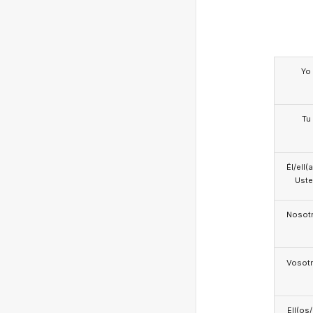
Yo
Tu
Él/ell(
Ust
Nosotr
Vosotr
Ell(os