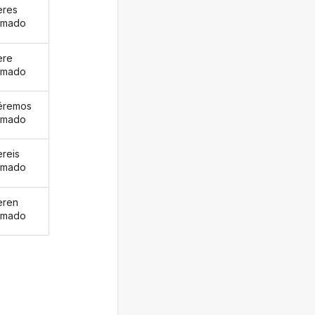
eres
rmado
ere
rmado
éremos
rmado
ereis
rmado
eren
rmado