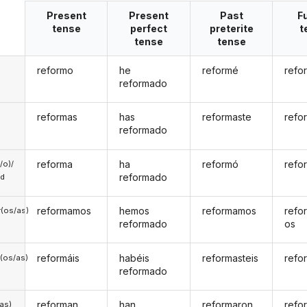
Present
Present
Past
F
tense
perfect
preterite
t
tense
tense
reformo
he
reformé
refo
reformado
reformas
has
reformaste
refo
reformado
reforma
ha
reformó
refo
a/o)/
reformado
ed
reformamos
hemos
reformamos
refo
(os/as)
reformado
os
reformáis
habéis
reformasteis
refo
(os/as)
reformado
reforman
han
reformaron
refo
/as)