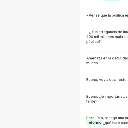
- Pensé que la política 
- ¿ Y la arrogancia de in
400 mil millones maltra
público?
Amenaza en la oscurida
mundo.
Bueno, voy a decir esto.
Bueno, ¿le importaría... 
tarde?
Pero, Rita, si hago una 
reformo
¿qué haré cuan