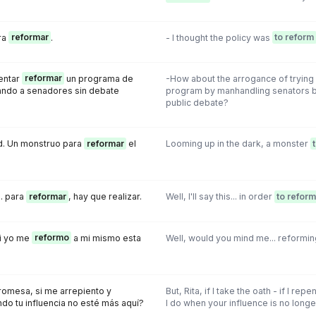
era
reformar
.
- I thought the policy was
to reform
tentar
reformar
un programa de
-How about the arrogance of trying
tando a senadores sin debate
program by manhandling senators b
public debate?
d. Un monstruo para
reformar
el
Looming up in the dark, a monster
.. para
reformar
, hay que realizar.
Well, I'll say this... in order
to reform
si yo me
reformo
a mi mismo esta
Well, would you mind me... reformin
promesa, si me arrepiento y
But, Rita, if I take the oath - if I rep
do tu influencia no esté más aquí?
I do when your influence is no long