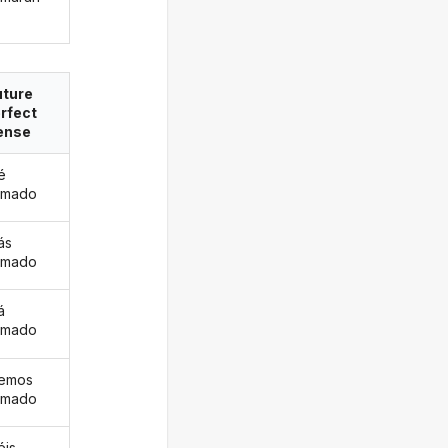
uture
rfect
ense
é
rmado
ás
rmado
á
rmado
remos
rmado
éis