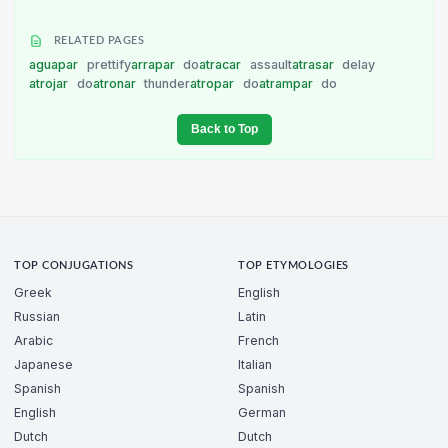
RELATED PAGES
aguapar
prettify
arrapar
do
atracar
assault
atrasar
delay
atrojar
do
atronar
thunder
atropar
do
atrampar
do
Back to Top
TOP CONJUGATIONS
TOP ETYMOLOGIES
Greek
English
Russian
Latin
Arabic
French
Japanese
Italian
Spanish
Spanish
English
German
Dutch
Dutch