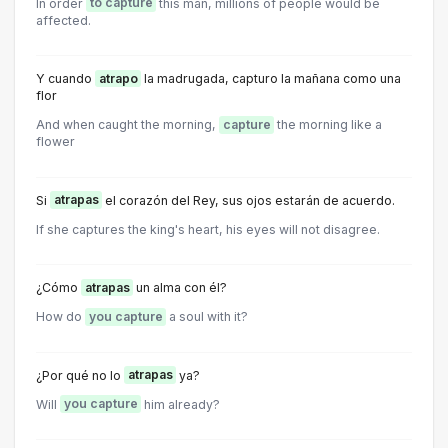
In order
to capture
this man, millions of people would be
affected.
Y cuando
atrapo
la madrugada, capturo la mañana como una
flor
And when caught the morning,
capture
the morning like a
flower
Si
atrapas
el corazón del Rey, sus ojos estarán de acuerdo.
If she captures the king's heart, his eyes will not disagree.
¿Cómo
atrapas
un alma con él?
How do
you capture
a soul with it?
¿Por qué no lo
atrapas
ya?
Will
you capture
him already?