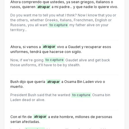
Ahora comprendo que ustedes, ya sean griegos, italianos o
rusos, quieren
atrapar
a mi padre... y que nadie lo quiere vivo.
Do you want me to tell you what I think? Now I know that you or
the others, whether Greeks, Italians, Frenchmen, English or
Russians, you all want
to capture
my father alive on your
territory...
Ahora, si vamos a
atrapar
vivo a Gaudet y recuperar esos
uniformes, tendrá que hacerse con sigilo.
Now, if we're going
to capture
Gaudet alive and get back
those uniforms, it'll have to be by stealth.
Bush dijo que quería
atrapar
a Osama Bin Laden vivo o
muerto.
President Bush said that he wanted
to capture
Osama bin
Laden dead or alive.
Con el fin de
atrapar
a este hombre, millones de personas
serían afectadas.