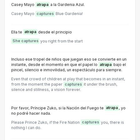
Casey Mayo
atrapa
a la Gardenia Azul.
Casey Mayo
captures
Blue Gardenia!
Ella te
atrapa
desde el principio
She captures
you right from the start
Incluso ese tropel de niños que juegan eso se convierte en un
instante, desde el momento en que el papel lo
atrapa
bajo el
pincel, silencio e inmovilidad, un espectáculo para siempre.
Even that crowd of children at play that becomes in an instant,
from the moment the paper
captures
it under the brush,
silence and stillness, a vision forever.
Por favor, Príncipe Zuko, si la Nación del Fuego te
atrapa
, yo
no podré hacer nada.
Please Prince Zuko, if the Fire Nation
captures
you, there is
nothing I can do.