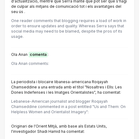
d'actualització, mentre que Serra manté que pot ser que s'hagi
de culpar als mitjans de comunicació tot i els avantatges del
seu ús .
One reader comments that blogging requires a load of work in
order to ensure updates and quality. Whereas Serra says that
social media may need to be blamed, despite the pros of its
usage.
Ola Anan
comenta
:
Ola Anan comments:
La periodista i blocaire libanesa-americana Roqayah
Chamseddine a una entrada amb el títol "Nosaltres i Ells: Les
Dones Indefenses i les Imatges Orientalistes", ha comentat:
Lebanese-American journalist and blogger Roqayah
Chamseddine commented in a post entitled "Us and Them: On
Helpless Women and Orientalist Imagery":
Originari de l'Orient Mitjà, amb base als Estats Units,
l'investigador Shadi Hamid ha comentat: