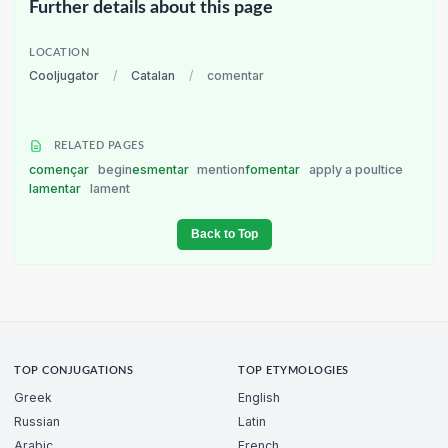
Further details about this page
LOCATION
Cooljugator
/
Catalan
/
comentar
RELATED PAGES
començar
begin
esmentar
mention
fomentar
apply a poultice
lamentar
lament
Back to Top
TOP CONJUGATIONS
TOP ETYMOLOGIES
Greek
English
Russian
Latin
Arabic
French