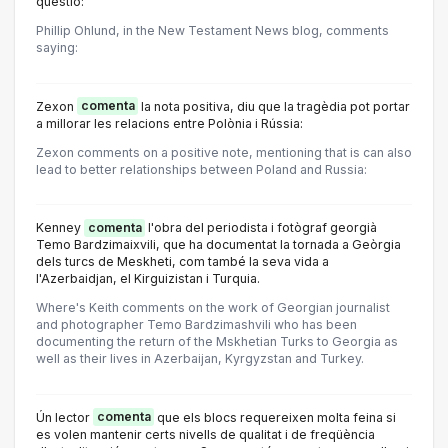
qüestió:
Phillip Ohlund, in the New Testament News blog, comments
saying:
Zexon
comenta
la nota positiva, diu que la tragèdia pot portar
a millorar les relacions entre Polònia i Rússia:
Zexon comments on a positive note, mentioning that is can also
lead to better relationships between Poland and Russia:
Kenney
comenta
l'obra del periodista i fotògraf georgià
Temo Bardzimaixvili, que ha documentat la tornada a Geòrgia
dels turcs de Meskheti, com també la seva vida a
l'Azerbaidjan, el Kirguizistan i Turquia.
Where's Keith comments on the work of Georgian journalist
and photographer Temo Bardzimashvili who has been
documenting the return of the Mskhetian Turks to Georgia as
well as their lives in Azerbaijan, Kyrgyzstan and Turkey.
Ún lector
comenta
que els blocs requereixen molta feina si
es volen mantenir certs nivells de qualitat i de freqüència