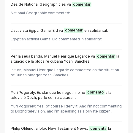
Des de National Geographic es va
comentar
:
National Geographic commented:
L'activista Egipci Gamal Eid va
comentar
en solidaritat:
Egyptian activist Gamal Eid commented in solidarity:
Per la seua banda, Manuel Henrique Lagarde va
comentar
la
situació de la blocaire cubana Yoani Sánchez:
In turn, Manuel Henrique Lagarde commented on the situation
of Cuban blogger Yoani Sánchez:
Yuri Pogorely: És clar que ho nego, i no ho
comento
a la
televisió Dozh, parlo com a ciutadana .
Yuri Pogorely: Yes, of course I deny it. And I’m not commenting
to Dozhd television, and I’m speaking as a private citizen .
Philip Ohlund, al bloc New Testament News,
comenta
la