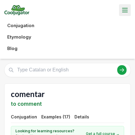
Conjugation
Etymology
Blog
comentar
to comment
Conjugation
Examples (17)
Details
Looking for learning resources?
Get a full course →