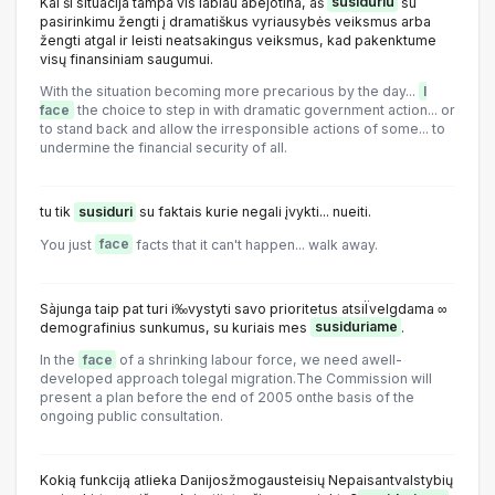
Kai ši situacija tampa vis labiau abejotina, aš
susiduriu
su
pasirinkimu žengti į dramatiškus vyriausybės veiksmus arba
žengti atgal ir leisti neatsakingus veiksmus, kad pakenktume
visų finansiniam saugumui.
With the situation becoming more precarious by the day...
I
face
the choice to step in with dramatic government action... or
to stand back and allow the irresponsible actions of some... to
undermine the financial security of all.
tu tik
susiduri
su faktais kurie negali įvykti... nueiti.
You just
face
facts that it can't happen... walk away.
Sàjunga taip pat turi i‰vystyti savo prioritetus atsiÏvelgdama ∞
demografinius sunkumus, su kuriais mes
susiduriame
.
In the
face
of a shrinking labour force, we need awell-
developed approach tolegal migration.The Commission will
present a plan before the end of 2005 onthe basis of the
ongoing public consultation.
Kokią funkciją atlieka Danijosžmogausteisių Nepaisantvalstybių