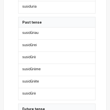
susiduria
Past tense
susidūriau
susidūrei
susidūrė
susidūrėme
susidūrėte
susidūrė
Future tense