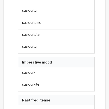
susidurtų
susidurtume
susidurtute
susidurtų
Imperative mood
susidurk
susidurkite
Past freq. tense