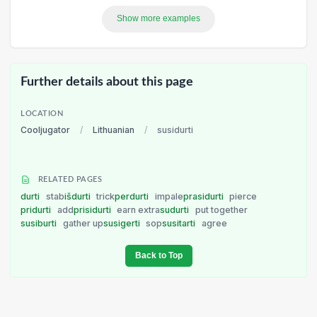
Show more examples
Further details about this page
LOCATION
Cooljugator
/
Lithuanian
/
susidurti
RELATED PAGES
durti
stab
išdurti
trick
perdurti
impale
prasidurti
pierce
pridurti
add
prisidurti
earn extra
sudurti
put together
susiburti
gather up
susigerti
sop
susitarti
agree
Back to Top