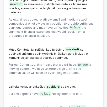
ne visada gali pateikti pakankamų banko garantijų ir gali
susidurti
su sunkumais, patirdamos dideles finansines
išlaidas, kurios gali susidaryti dėl pavojingos finansinės
padėties.
As explained above, relatively small and medium sized
companies are not always in a position to provide sufficient
bank guarantees and may have difficulties
to face
the
significant financial expenses that would result from a
precarious financial situation.
Mūsų Komitetui tai reiškia, kad turėsime
susidurti
su
besikeičiančiomis aplinkybėmis ir išlaikyti gerą įvaizdį, o
komunikacijai teks labai svarbus vaidmuo.
For our Committee, this means that we will have
to face
a
moving context, we have to keep a high profile and
communication will have an overriding importance.
Jai teks vėliau ar anksčiau
susidurti
su tikrove.
But she's gonna have
to face
reality sooner or later.