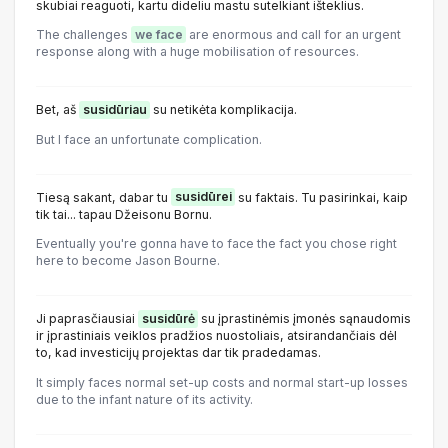
skubiai reaguoti, kartu dideliu mastu sutelkiant išteklius.
The challenges
we face
are enormous and call for an urgent
response along with a huge mobilisation of resources.
Bet, aš
susidūriau
su netikėta komplikacija.
But I face an unfortunate complication.
Tiesą sakant, dabar tu
susidūrei
su faktais. Tu pasirinkai, kaip
tik tai... tapau Džeisonu Bornu.
Eventually you're gonna have to face the fact you chose right
here to become Jason Bourne.
Ji paprasčiausiai
susidūrė
su įprastinėmis įmonės sąnaudomis
ir įprastiniais veiklos pradžios nuostoliais, atsirandančiais dėl
to, kad investicijų projektas dar tik pradedamas.
It simply faces normal set-up costs and normal start-up losses
due to the infant nature of its activity.