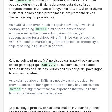
teko
susidurti
su tomis problemomis, su kuriomis pirmiau
buvo susidūrę ir trys filialai: subrangos sutarčių su laivų
statybos įmone Havro uoste (pavyzdžiui, ACH-CN) pasirašymo
sunkumai, rinkos dalies praradimas ir laivų remonto rinkos
Havre pasitikėjimo praradimas.
As SORENI took over the ship-repair activities, it was in all
probability going
to face
similar problems to those
encountered by the three subsidiaries: difficulty in
subcontracting for a shipbuilding firm in Le Havre (such as
ACH-CN), loss of markets in general and loss of credibility of
ship-repairing in Le Havre in general.
Kaip nurodyta pirmiau, MVĮ ne visada gali pateikti pakankamų
banko garantijų ir gali
susidurti
su sunkumais, patirdamos
dideles finansines išlaidas, kurios gali susidaryti dėl pavojingos
finansinės padėties.
As explained above, SMEs are not always in a position to
provide sufficient bank guarantees and may have difficulties
to face
the significant financial expenses that would result
from a precarious financial situation.
Kaip nurodyta pirmiau, pakankamai mažos ir vidutinės įmonės