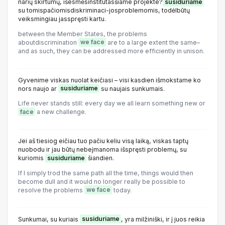
narių skirtumų, išesmėsinstitutasšiame projekte?
susiduriame
su tomispačiomisdiskriminaci-josproblemomis, todėlbūtų
veiksmingiau jasspręsti kartu.
between the Member States, the problems
aboutdiscrimination
we face
are to a large extent the same–
and as such, they can be addressed more efficiently in unison.
Gyvenime viskas nuolat keičiasi – visi kasdien išmokstame ko
nors naujo ar
susiduriame
su naujais sunkumais.
Life never stands still: every day we all learn something new or
face
a new challenge.
Jei aš tiesiog eičiau tuo pačiu keliu visą laiką, viskas taptų
nuobodu ir jau būtų nebeįmanoma išspręsti problemų, su
kuriomis
susiduriame
šiandien.
If I simply trod the same path all the time, things would then
become dull and it would no longer really be possible to
resolve the problems
we face
today.
Sunkumai, su kuriais
susiduriame
, yra milžiniški, ir į juos reikia