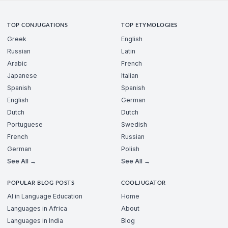
TOP CONJUGATIONS
TOP ETYMOLOGIES
Greek
English
Russian
Latin
Arabic
French
Japanese
Italian
Spanish
Spanish
English
German
Dutch
Dutch
Portuguese
Swedish
French
Russian
German
Polish
See All →
See All →
POPULAR BLOG POSTS
COOLJUGATOR
AI in Language Education
Home
Languages in Africa
About
Languages in India
Blog