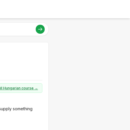
ull Hungarian course →
 supply something