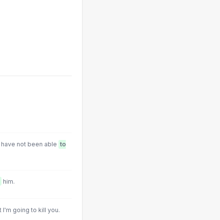
 I have not been able
to
him.
I'm going to kill you.