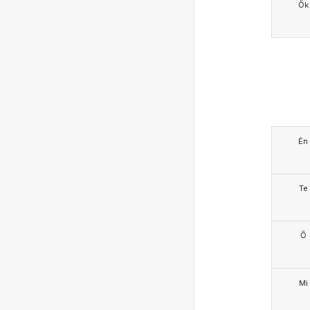
Ők
Én
Te
Ő
Mi