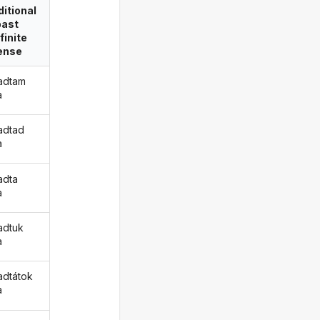
itional
past
finite
ense
adtam
a
adtad
a
adta
a
adtuk
a
dtátok
a