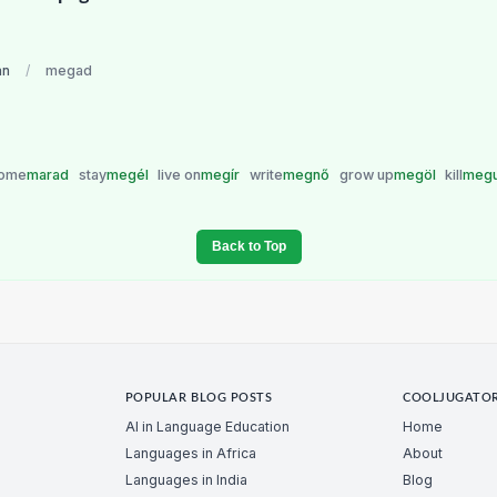
an
/
megad
come
marad
stay
megél
live on
megír
write
megnő
grow up
megöl
kill
meg
Back to Top
POPULAR BLOG POSTS
COOLJUGATO
AI in Language Education
Home
Languages in Africa
About
Languages in India
Blog