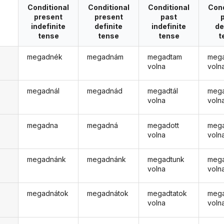
Conditional
Conditional
Conditional
Cond
present
present
past
indefinite
definite
indefinite
de
tense
tense
tense
t
megadnék
megadnám
megadtam
meg
volna
voln
megadnál
megadnád
megadtál
meg
volna
voln
megadna
megadná
megadott
meg
volna
voln
megadnánk
megadnánk
megadtunk
meg
volna
voln
megadnátok
megadnátok
megadtatok
mega
volna
voln