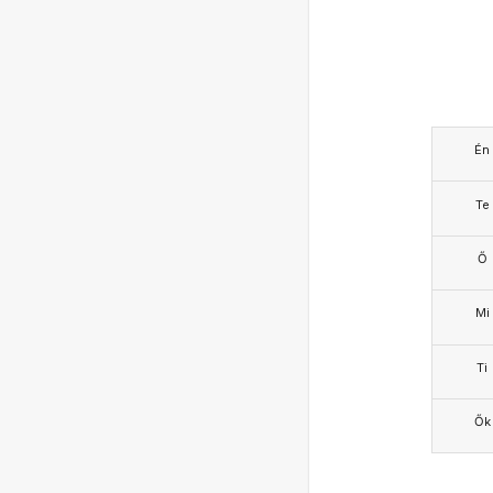
Én
Te
Ő
Mi
Ti
Ők