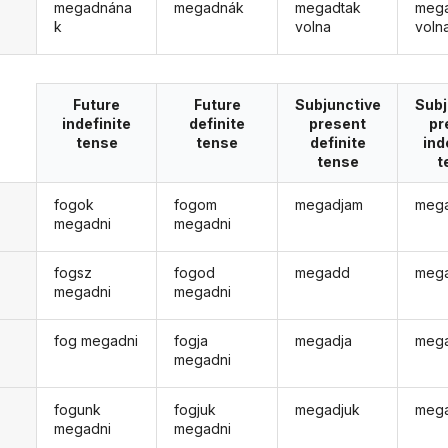
megadnána
megadnák
megadtak
meg
k
volna
voln
Future
Future
Subjunctive
Subj
indefinite
definite
present
pr
tense
tense
definite
ind
tense
t
fogok
fogom
megadjam
mega
megadni
megadni
fogsz
fogod
megadd
mega
megadni
megadni
fog megadni
fogja
megadja
meg
megadni
fogunk
fogjuk
megadjuk
mega
megadni
megadni