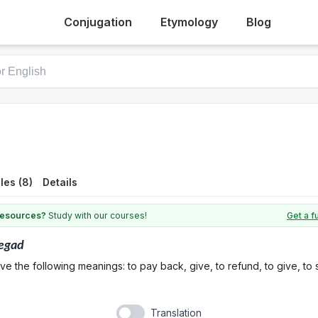
Conjugation
Etymology
Blog
les (8)
Details
 resources?
Study with our courses!
Get a f
egad
ve the following meanings: to pay back, give, to refund, to give, to
Translation