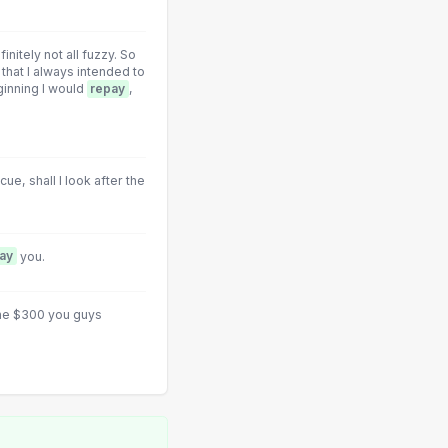
initely not all fuzzy. So
that I always intended to
eginning I would
repay
,
e, shall I look after the
ay
you.
he $300 you guys