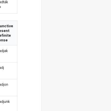
adták
a
unctive
esent
efinite
ense
djak
dj
adjon
djunk