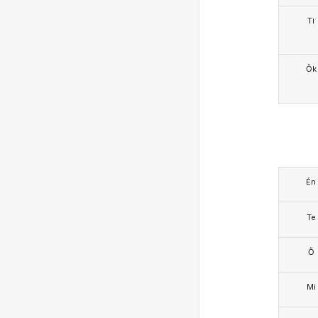
Ti
Ők
Én
Te
Ő
Mi