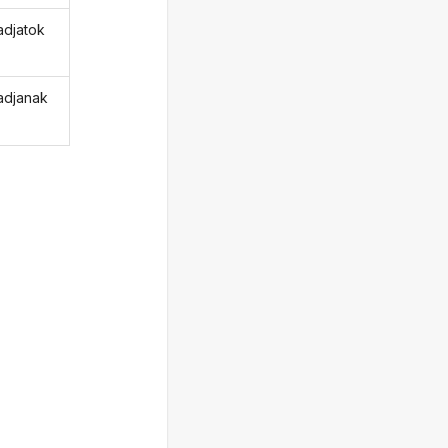
djatok
djanak