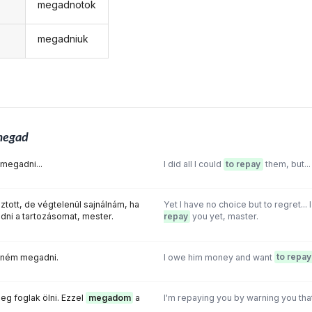
megadnotok
megadniuk
megad
megadni...
l did all l could
to repay
them, but...
tott, de végtelenül sajnálnám, ha
Yet I have no choice but to regret...
ni a tartozásomat, mester.
repay
you yet, master.
tném megadni.
I owe him money and want
to repay
eg foglak ölni. Ezzel
megadom
a
I'm repaying you by warning you that 