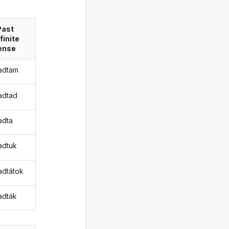
Past
finite
ense
adtam
adtad
adta
adtuk
dtátok
adták