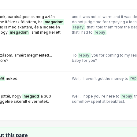
ek, barátságosnak meg aztán
and it was not all warm and it was def
e ítélkezz fölöttem, ha
megadom
do not judge me for repaying a loan 
dig is meg akartam, és a legelején
repay
, that I told them from the b
 hogy
megadom
, amit meg kellett
that I had to
repay
.
ozásom, amiért megmentett...
To
repay
you for coming to my rescu
mőre?
baby for you?
am
neked.
Well, I haven't got the money to
rep
jöttél, hogy
megadd
a 300
Well, I hope you're here to
repay
t
ggelire sikerült elvernetek.
somehow spent at breakfast.
ut this page