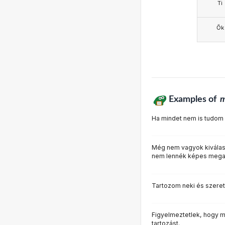
Ti
Ők
Examples of
Ha mindet nem is tudom 
Még nem vagyok kiválasz
nem lennék képes megad
Tartozom neki és szere
Figyelmeztetlek, hogy m
tartozást.