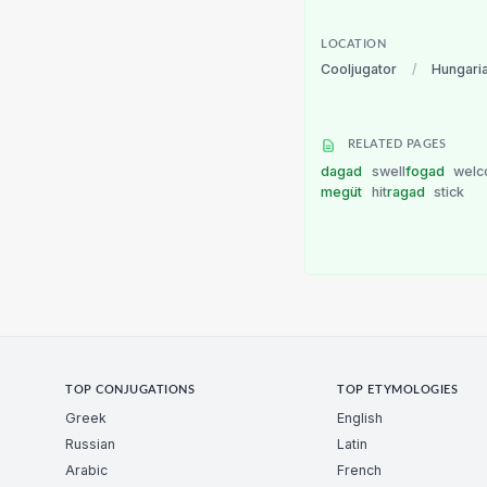
LOCATION
Cooljugator
/
Hungari
RELATED PAGES
dagad
swell
fogad
wel
megüt
hit
ragad
stick
TOP CONJUGATIONS
TOP ETYMOLOGIES
Greek
English
Russian
Latin
Arabic
French