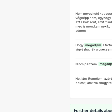
Nem nevezhető kedvesn
végképp nem, úgyhogy n
azt a kölcsönt, amit min
meg is mondtam nekik,
adnom.
Hogy
megadjam
a tart
vigyázhatnék a csecse
Nincs pénzem,
megadj
No, lám. Remélem, azért 
dolcsit, amit valahogy re
Further details abo