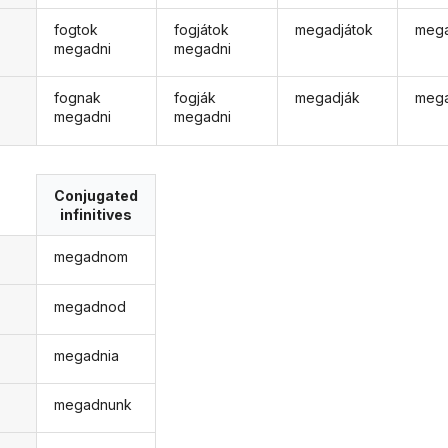
fogtok
fogjátok
megadjátok
mega
megadni
megadni
fognak
fogják
megadják
mega
megadni
megadni
Conjugated
infinitives
megadnom
megadnod
megadnia
megadnunk