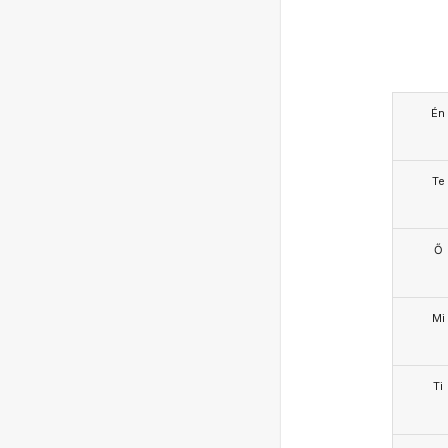
Én
Te
Ő
Mi
Ti