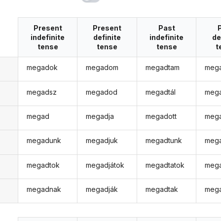
Present
Present
Past
indefinite
definite
indefinite
de
tense
tense
tense
t
megadok
megadom
megadtam
meg
megadsz
megadod
megadtál
meg
megad
megadja
megadott
meg
megadunk
megadjuk
megadtunk
meg
megadtok
megadjátok
megadtatok
mega
megadnak
megadják
megadtak
meg