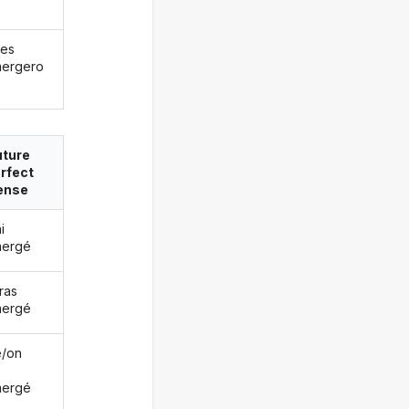
les
ergero
uture
rfect
ense
i
mergé
ras
mergé
le/on
mergé