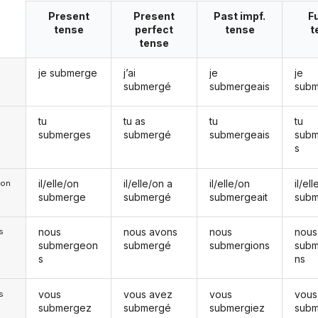
Present
Present
Past impf.
F
tense
perfect
tense
t
tense
je submerge
j’ai
je
je
submergé
submergeais
subm
tu
tu as
tu
tu
submerges
submergé
submergeais
subm
s
il/elle/on
il/elle/on a
il/elle/on
il/el
e/on
submerge
submergé
submergeait
subm
nous
nous avons
nous
nous
s
submergeon
submergé
submergions
subm
s
ns
vous
vous avez
vous
vous
s
submergez
submergé
submergiez
subm