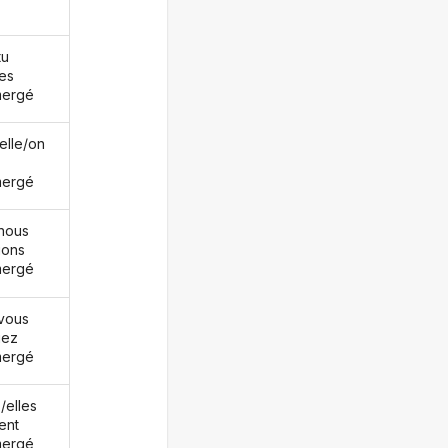
tu
es
mergé
/elle/on
mergé
nous
ions
mergé
vous
iez
mergé
s/elles
ent
mergé