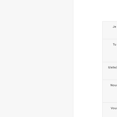
Je
Tu
Il/ell
Nou
Vou