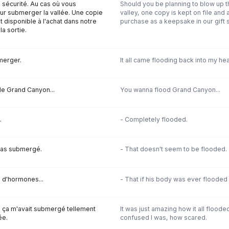
 sécurité. Au cas où vous
Should you be planning to blow up 
our submerger la vallée. Une copie
valley, one copy is kept on file and 
t disponible à l'achat dans notre
purchase as a keepsake in our gift 
a sortie.
merger.
It all came flooding back into my he
e Grand Canyon...
You wanna flood Grand Canyon...
.
- Completely flooded.
 pas submergé.
- That doesn't seem to be flooded.
é d'hormones...
- That if his body was ever floode
 ça m'avait submergé tellement
It was just amazing how it all flood
ée.
confused I was, how scared.