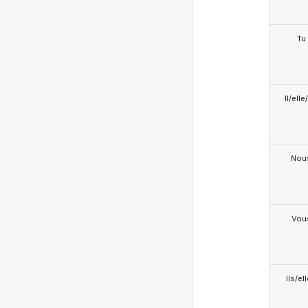
Tu
Il/ell
Nou
Vou
Ils/el