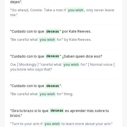
dejes".
"Go ahead, Connie. Take a man if
you wish
, only never leave
me."
"Cuidado con lo que
deseas
" por Kate Reeves.
"Be careful what
you wish
for" by Kate Reeves.
"Cuidado con lo que
deseas
" ¿Saben quien dice eso?
Ow. [ Mockingly ] "careful what
you wish
for." [ Normal voice ]
you know who says that?
"Cuidado con lo que
deseas
".
"Be careful what
you wish
for" thing.
"Gira tu brazo si lo que
deseas
es aprender más sobre tu
brazo."
"Turn to your arm if
you wish
to learn more about your arm."