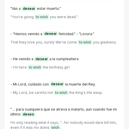
"Vas a
desear
estar muerto."
"You're going
to wish
you were dead."
- "Hemos venido a
desear
felicidad." - "Locura."
That they love you, surely We've come
to wish
you gladness.
- He venido a
desear
a la cumpleañera
- I'm here
to wish
the birthday girl
- Mi Lord, cuídado con
desear
la muerte del Rey.
- My Lord, be careful not
to wish
the King's life away.
" ... para cualquiera que se atreva a matarlo, aun cuando fue mi
último
deseo
.
I'm only reading what it says, "...for nobody would dare kill him,
even if it was my dying
wish
.