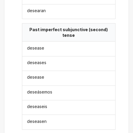
desearan
Past imperfect subjunctive (second)
tense
desease
deseases
desease
deseásemos
deseaseis
deseasen