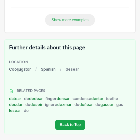
Show more examples
Further details about this page
LOCATION
Cooljugator
/
Spanish
/
desear
RELATED PAGES
datear
do
dedear
finger
densar
condense
dentar
teethe
desdar
do
desoír
ignore
dezmar
do
doñear
do
gasear
gas
lesear
do
Back to Top