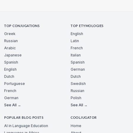
TOP CONJUGATIONS
TOP ETYMOLOGIES
Greek
English
Russian
Latin
Arabic
French
Japanese
Italian
Spanish
Spanish
English
German
Dutch
Dutch
Portuguese
Swedish
French
Russian
German
Polish
See All →
See All →
POPULAR BLOG POSTS
COOLJUGATOR
AI in Language Education
Home
Languages in Africa
About