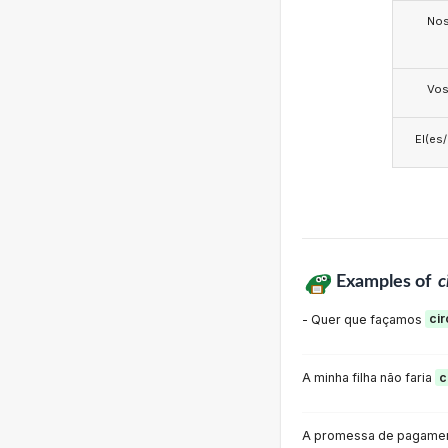
No
Vo
El(es
Examples of
c
- Quer que façamos
cir
A minha filha não faria
c
A promessa de pagamen