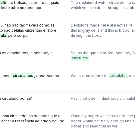
cula
até bolsas, a partir das quais
The reclaimed water circulates to c
deste tubo no pescoço.
which you can drink through this tube
i não são tão fiáveis como as
Decisions made here are not as rel
o são células cinzentas e isto é
this is gray cells and this is blood, 
cula
pelo corpo.
through the body.
 os convidados, a Annabel, a
So, as the guests arrive, Annabel, Ca
.
circulate
.
ramos,
circulamos
, observamos
We mix, collaborate,
circulate
, ob
 circulado por si?
Has it not been industriously circul
tinha circulado, as pessoas que o
Once my paper was circulated, the
 achar a referência ao artigo do Eric
paper would naturally enough find a 
paper and read that as well.