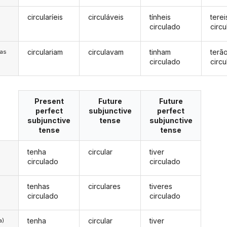
circularíeis
circuláveis
tínheis
terei
s
circulado
circ
circulariam
circulavam
tinham
terã
/as
circulado
circ
Present
Future
Future
perfect
subjunctive
perfect
subjunctive
tense
subjunctive
tense
tense
tenha
circular
tiver
circulado
circulado
tenhas
circulares
tiveres
circulado
circulado
tenha
circular
tiver
a)