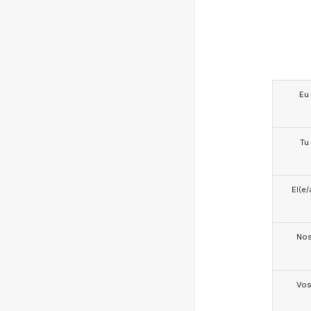
Eu
Tu
El(e/
No
Vo