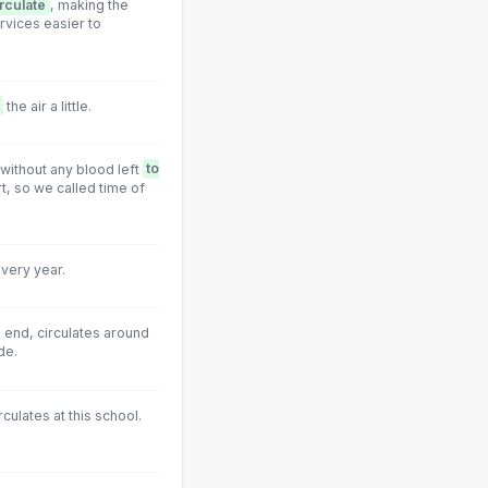
irculate
, making the
rvices easier to
the air a little.
without any blood left
to
rt, so we called time of
every year.
e end, circulates around
de.
culates at this school.