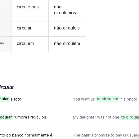
circulemos
não
s
circulemos
circulai
não circuleis
s
circulem
não circulem
/as
ircular
cular
a foto?
You want us
to circulate
his photo
ircular
rumores ridículos.
My daughter was not one
to circul
to do banco normalmente é
The bank's promise to pay is usuall