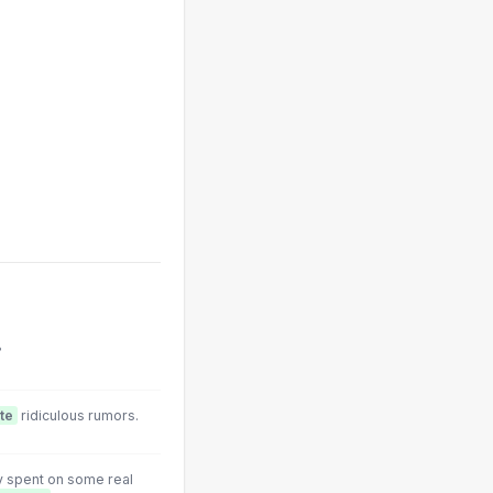
?
ate
ridiculous rumors.
y spent on some real