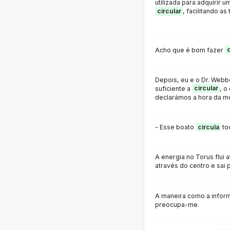
utilizada para adquirir 
circular
, facilitando a
Acho que é bom fazer
c
Depois, eu e o Dr. Web
suficiente a
circular
, o
declarámos a hora da mo
- Esse boato
circula
to
A energia no Torus flui
através do centro e sai 
A maneira como a info
preocupa-me.