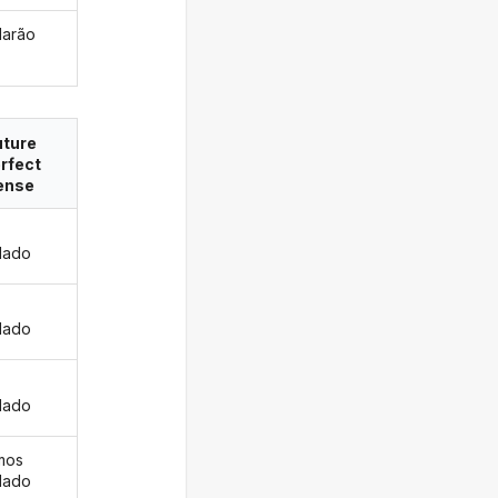
larão
uture
rfect
ense
ulado
s
ulado
ulado
mos
ulado