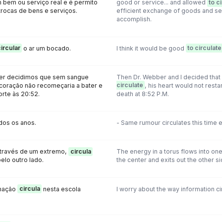
um bem ou serviço real e é permito
good or service... and allowed
to c
s trocas de bens e serviços.
efficient exchange of goods and se
accomplish.
ircular
o ar um bocado.
I think it would be good
to circulate
ber decidimos que sem sangue
Then Dr. Webber and I decided that 
 coração não recomeçaria a bater e
circulate
, his heart would not resta
rte às 20:52.
death at 8:52 P.M.
dos os anos.
- Same rumour circulates this time 
 através de um extremo,
circula
The energy in a torus flows into on
pelo outro lado.
the center and exits out the other si
rmação
circula
nesta escola
I worry about the way information cir