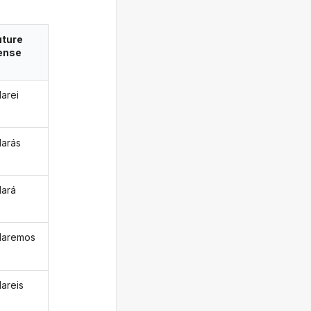
uture
ense
larei
larás
lará
ularemos
lareis