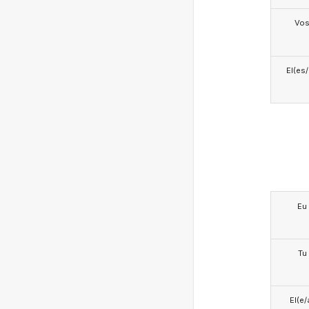
Vo
El(es
Eu
Tu
El(e/