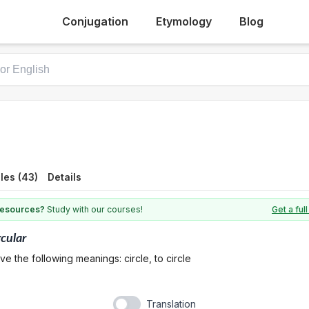
Conjugation
Etymology
Blog
les (43)
Details
 resources?
Study with our courses!
Get a fu
rcular
e the following meanings: circle, to circle
Translation