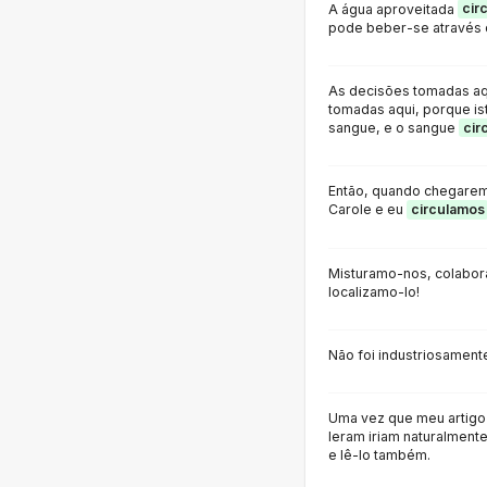
A água aproveitada
cir
pode beber-se através 
As decisões tomadas aqu
tomadas aqui, porque ist
sangue, e o sangue
cir
Então, quando chegarem
Carole e eu
circulamos
Misturamo-nos, colabo
localizamo-lo!
Não foi industriosamente
Uma vez que meu artigo 
leram iriam naturalmente
e lê-lo também.