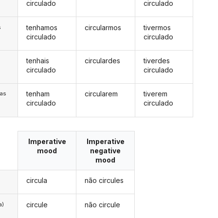
circulado
circulado
tenhamos
circularmos
tivermos
s
circulado
circulado
tenhais
circulardes
tiverdes
s
circulado
circulado
tenham
circularem
tiverem
/as
circulado
circulado
Imperative
Imperative
mood
negative
mood
circula
não circules
circule
não circule
a)