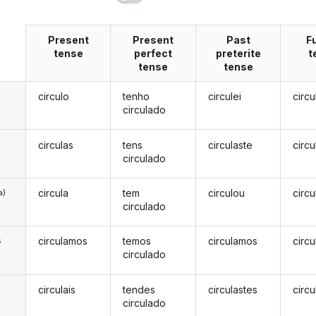
Present
Present
Past
F
tense
perfect
preterite
t
tense
tense
circulo
tenho
circulei
circu
circulado
circulas
tens
circulaste
circu
circulado
circula
tem
circulou
circu
a)
circulado
circulamos
temos
circulamos
circ
s
circulado
circulais
tendes
circulastes
circu
s
circulado