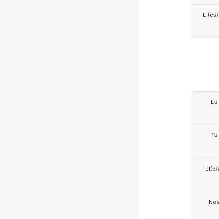
El(es
Eu
Tu
El(e/
No