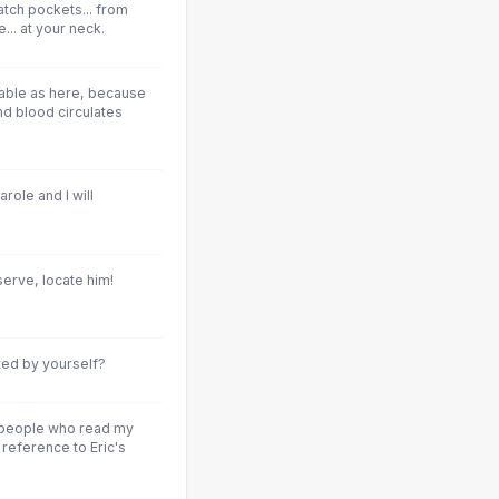
atch pockets... from
... at your neck.
iable as here, because
and blood circulates
role and I will
serve, locate him!
ated by yourself?
 people who read my
reference to Eric's