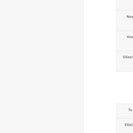
No
Vo
El(es
Tu
El(e/