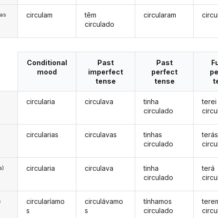
circulam
têm
circularam
circu
/as
circulado
Conditional
Past
Past
F
mood
imperfect
perfect
pe
tense
tense
t
circularia
circulava
tinha
terei
circulado
circ
circularias
circulavas
tinhas
terá
circulado
circ
circularia
circulava
tinha
terá
a)
circulado
circ
circularíamo
circulávamo
tínhamos
tere
s
s
s
circulado
circ