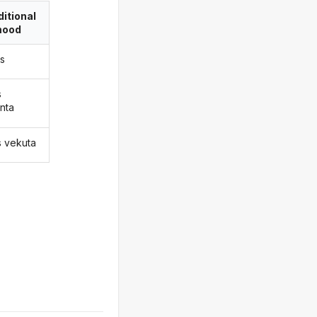
itional
ood
s
s
nta
s vekuta