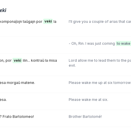
eki
n komponaĵojn taŭgajn por
veki
la
I'll give you a couple of arias that 
- Oh, Rin. I was just coming
to wake
ton, por
veki
ilin... kontraŭ la misa
Lord allow me to lead them to the pa
evil.
 sesa morgaŭ matene.
Please wake me up at six tomorrow
sesa.
Please wake me at six.
? Frato Bartolomeo!
Brother Bartolomé!