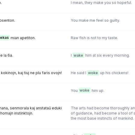
.
I mean, they make you so hopeful.
posenton.
You make me feel so guilty.
ekas
mian apetiton.
Raw fish is not to my taste.
e la 6a.
I
wake
him at six every morning.
n kokinojn, kaj tiuj ne plu faris ovojn!
He said I
woke
up his chickens!
You
woke
him up.
mana, senmorala kaj anstataŭ eduki
The arts had become thoroughly ant
 homajn instinktojn.
of guidance, had become a tool of s
the most base instincts of mankind.