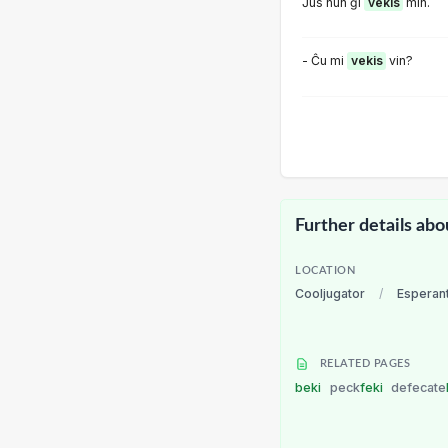
Ĵus nun ĝi
vekis
min.
- Ĉu mi
vekis
vin?
Further details abo
LOCATION
Cooljugator
/
Esperan
RELATED PAGES
beki
peck
feki
defecate