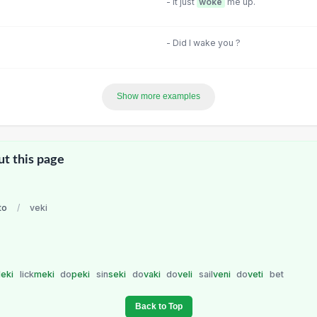
- It just
woke
me up.
- Did I wake you ?
Show more examples
ut this page
to
/
veki
leki
lick
meki
do
peki
sin
seki
do
vaki
do
veli
sail
veni
do
veti
bet
Back to Top