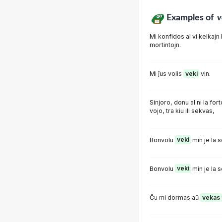
Examples of
v
Mi konfidos al vi kelkaj
mortintojn.
Mi ĵus volis
veki
vin.
Sinjoro, donu al ni la for
vojo, tra kiu ili sekvas,
Bonvolu
veki
min je la
Bonvolu
veki
min je la 
Ĉu mi dormas aŭ
vekas