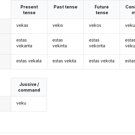
Present
Past tense
Future
Cond
tense
tense
m
vekas
vekis
vekos
veku
estas
estas
estas
esta
vekanta
vekinta
vekonta
veku
estas vekata
estas vekita
estas vekota
esta
Jussive /
command
veku