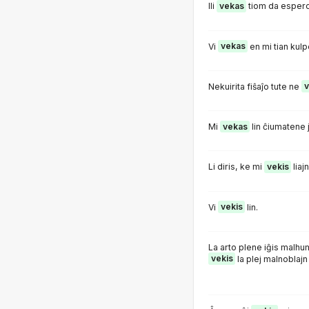
Ili
vekas
tiom da espero
Vi
vekas
en mi tian kul
Nekuirita fiŝaĵo tute ne
v
Mi
vekas
lin ĉiumatene j
Li diris, ke mi
vekis
liaj
Vi
vekis
lin.
La arto plene iĝis malhu
vekis
la plej malnoblajn