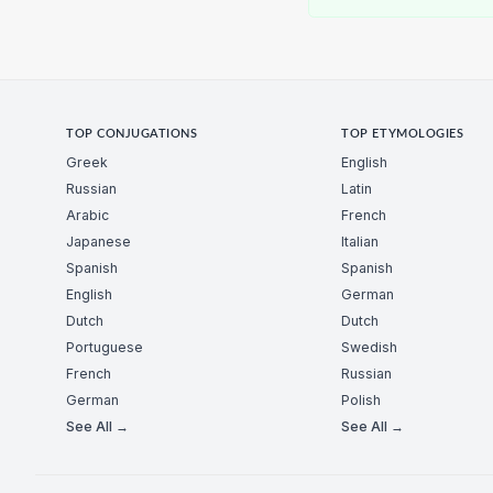
TOP CONJUGATIONS
TOP ETYMOLOGIES
Greek
English
Russian
Latin
Arabic
French
Japanese
Italian
Spanish
Spanish
English
German
Dutch
Dutch
Portuguese
Swedish
French
Russian
German
Polish
See All →
See All →