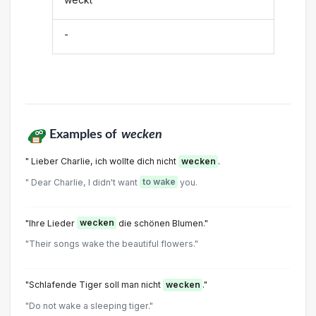
-
Examples of
wecken
" Lieber Charlie, ich wollte dich nicht
wecken
.
" Dear Charlie, I didn't want
to wake
you.
"Ihre Lieder
wecken
die schönen Blumen."
"Their songs wake the beautiful flowers."
"Schlafende Tiger soll man nicht
wecken
."
"Do not wake a sleeping tiger."