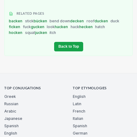
RELATED PAGES
backen
stick
bücken
bend down
decken
roof
ducken
duck
ficken
fuck
gucken
look
hacken
hack
hecken
hatch
hocken
squat
jucken
itch
Back to Top
TOP CONJUGATIONS
TOP ETYMOLOGIES
Greek
English
Russian
Latin
Arabic
French
Japanese
Italian
Spanish
Spanish
English
German