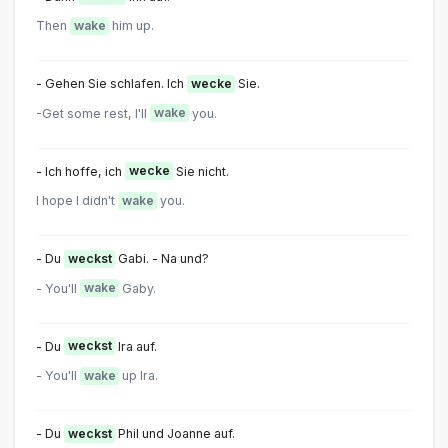
Then
wake
him up.
- Gehen Sie schlafen. Ich
wecke
Sie.
-Get some rest, l'll
wake
you.
- Ich hoffe, ich
wecke
Sie nicht.
I hope I didn't
wake
you.
- Du
weckst
Gabi. - Na und?
- You'll
wake
Gaby.
- Du
weckst
Ira auf.
- You'll
wake
up Ira.
- Du
weckst
Phil und Joanne auf.