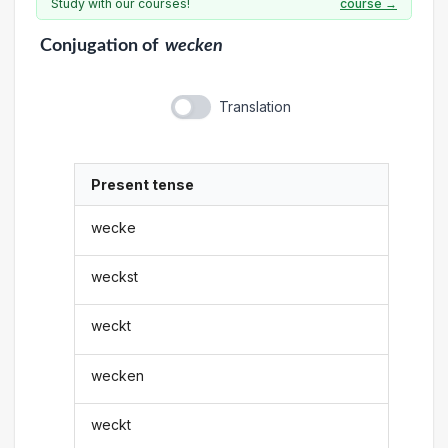
Study with our courses!
course →
Conjugation
of
wecken
Translation
Present tense
wecke
weckst
weckt
wecken
weckt