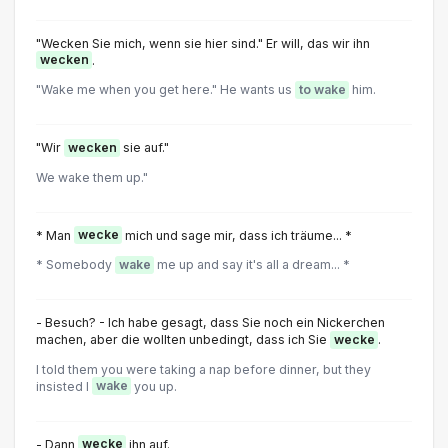
"Wecken Sie mich, wenn sie hier sind." Er will, das wir ihn
wecken
.
"Wake me when you get here." He wants us
to wake
him.
"Wir
wecken
sie auf."
We wake them up."
* Man
wecke
mich und sage mir, dass ich träume... *
* Somebody
wake
me up and say it's all a dream... *
- Besuch? - Ich habe gesagt, dass Sie noch ein Nickerchen
machen, aber die wollten unbedingt, dass ich Sie
wecke
.
I told them you were taking a nap before dinner, but they
insisted l
wake
you up.
- Dann
wecke
ihn auf.