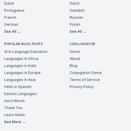
Dutch
Dutch
Portuguese
Swedish
French
Russian
German
Polish
See All →
See All →
POPULAR BLOG POSTS
COOLJUGATOR
AI in Language Education
Home
Languages in Africa
About
Languages in India
Blog
Languages in Europe
Conjugation Game
Languages in Asia
Terms of Service
Hello in Spanish
Privacy Policy
Easiest Languages
Hard Words
Thank You
Learn Italian
See More →