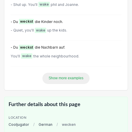
- Shut up. You'II
wake
phil and Joanne.
- Du
weckst
die Kinder noch.
- Quiet, you'll
wake
up the kids.
- Du
weckst
die Nachbarn auf.
You'll
wake
the whole neighbourhood.
Show more examples
Further details about this page
LOCATION
Cooljugator
/
German
/
wecken