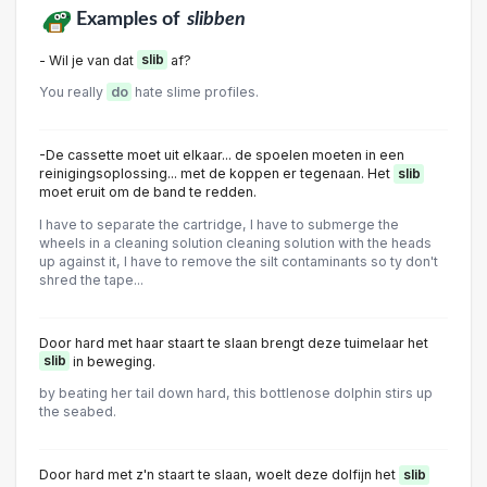
Examples of
slibben
- Wil je van dat
slib
af?
You really
do
hate slime profiles.
-De cassette moet uit elkaar... de spoelen moeten in een
reinigingsoplossing... met de koppen er tegenaan. Het
slib
moet eruit om de band te redden.
I have to separate the cartridge, I have to submerge the
wheels in a cleaning solution cleaning solution with the heads
up against it, I have to remove the silt contaminants so ty don't
shred the tape...
Door hard met haar staart te slaan brengt deze tuimelaar het
slib
in beweging.
by beating her tail down hard, this bottlenose dolphin stirs up
the seabed.
Door hard met z'n staart te slaan, woelt deze dolfijn het
slib