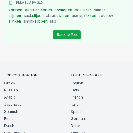
RELATED PAGES
kribben
quarrel
slabben
do
sliepen
do
slieren
slither
slijmen
suck
slijpen
abrade
slijten
use up
slikken
swallow
slinken
shrink
slippen
slip
Back to Top
TOP CONJUGATIONS
TOP ETYMOLOGIES
Greek
English
Russian
Latin
Arabic
French
Japanese
Italian
Spanish
Spanish
English
German
Dutch
Dutch
Portuguese
Swedish