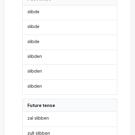
slibde
slibde
slibde
slibden
slibden
slibden
Future tense
zal slibben
zult slibben