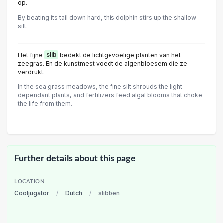
op.
By beating its tail down hard, this dolphin stirs up the shallow
silt.
Het fijne
slib
bedekt de lichtgevoelige planten van het
zeegras. En de kunstmest voedt de algenbloesem die ze
verdrukt.
In the sea grass meadows, the fine silt shrouds the light-
dependant plants, and fertilizers feed algal blooms that choke
the life from them.
Further details about this page
LOCATION
Cooljugator
/
Dutch
/
slibben