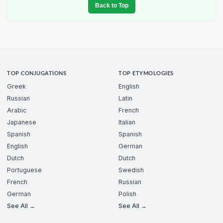
Back to Top
TOP CONJUGATIONS
TOP ETYMOLOGIES
Greek
English
Russian
Latin
Arabic
French
Japanese
Italian
Spanish
Spanish
English
German
Dutch
Dutch
Portuguese
Swedish
French
Russian
German
Polish
See All →
See All →