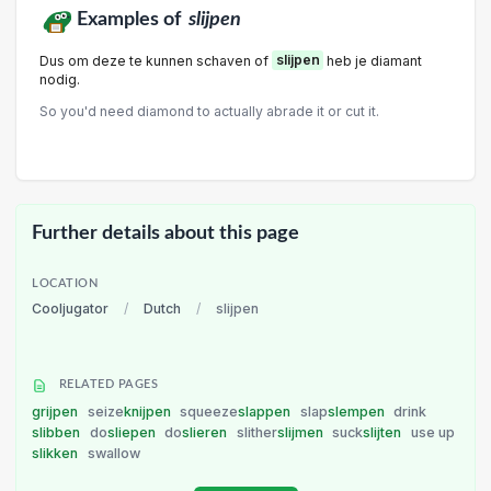
Examples of
slijpen
Dus om deze te kunnen schaven of
slijpen
heb je diamant
nodig.
So you'd need diamond to actually abrade it or cut it.
Further details about this page
LOCATION
Cooljugator
/
Dutch
/
slijpen
RELATED PAGES
grijpen
seize
knijpen
squeeze
slappen
slap
slempen
drink
slibben
do
sliepen
do
slieren
slither
slijmen
suck
slijten
use up
slikken
swallow