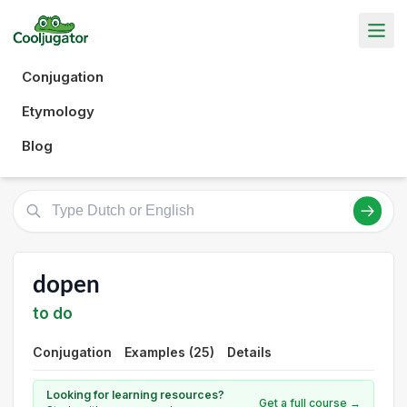
Conjugation
Etymology
Blog
dopen
to do
Conjugation
Examples (25)
Details
Looking for learning resources?
Get a full course →