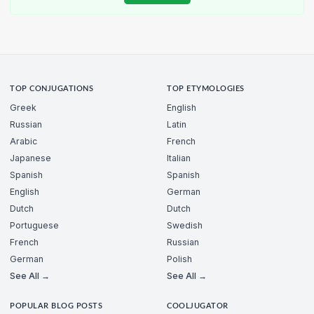
TOP CONJUGATIONS
TOP ETYMOLOGIES
Greek
English
Russian
Latin
Arabic
French
Japanese
Italian
Spanish
Spanish
English
German
Dutch
Dutch
Portuguese
Swedish
French
Russian
German
Polish
See All →
See All →
POPULAR BLOG POSTS
COOLJUGATOR