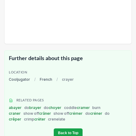
Further details about this page
LOCATION
Cooljugator
/
French
/
crayer
RELATED PAGES
abayer
do
brayer
do
choyer
coddle
cramer
burn
craner
show off
crâner
show off
crémer
do
créner
do
crêper
crimp
crèter
crenelate
Back to Top