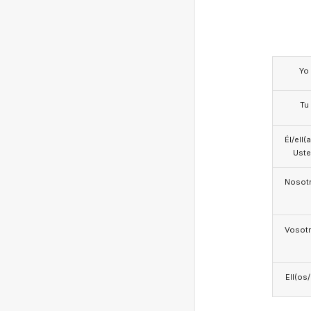
Yo
Tu
Él/ell(
Ust
Nosotr
Vosotr
Ell(os