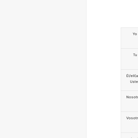
Yo
Tu
Él/ell(
Ust
Nosotr
Vosotr