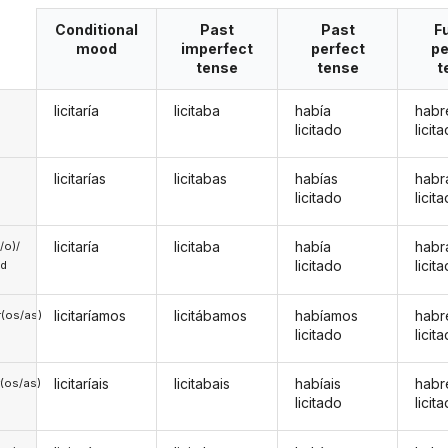
Conditional
Past
Past
F
mood
imperfect
perfect
pe
tense
tense
t
licitaría
licitaba
había
habr
licitado
licit
licitarías
licitabas
habías
habr
licitado
licit
licitaría
licitaba
había
habr
a/o)/
licitado
licit
ed
licitaríamos
licitábamos
habíamos
hab
(os/as)
licitado
licit
licitaríais
licitabais
habíais
habr
(os/as)
licitado
licit