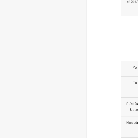
Ell(os
Yo
Tu
Él/ell(
Ust
Nosotr