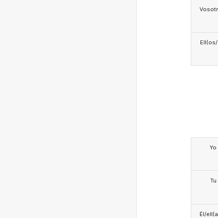
Vosotr
Ell(os
Yo
Tu
Él/ell(