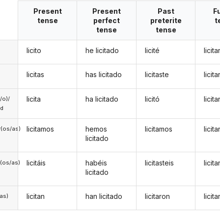
Present
Present
Past
F
tense
perfect
preterite
t
tense
tense
licito
he licitado
licité
licita
licitas
has licitado
licitaste
licita
licita
ha licitado
licitó
licita
a/o)/
ed
licitamos
hemos
licitamos
licit
(os/as)
licitado
licitáis
habéis
licitasteis
licita
(os/as)
licitado
licitan
han licitado
licitaron
licit
/as)