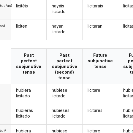
licitéis
hayáis
licitarais
licit
(os/as)
licitado
liciten
hayan
licitaran
licit
/as)
licitado
Past
Past
Future
F
perfect
perfect
subjunctive
pe
subjunctive
subjunctive
tense
subj
tense
(second)
t
tense
hubiera
hubiese
licitare
hubi
licitado
licitado
licit
hubieras
hubieses
licitares
hubi
licitado
licitado
licit
hubiera
hubiese
licitare
hubi
a/o)/