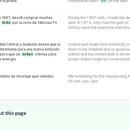
 la presa.
Polyhedrus hasn't
bid
on the dam.
de 1967, decidí comprar muchas
During the 1 967 riots, I made the de
e
licitó
por la zona de fábricas Fo
land. In 1 97 4, only I had the guts to
factory area that everyone else tho
idad Central y Sudeste desea que la
Central and South-East Electricity 
destinada para una nueva estación
Basin to be emptied and re-purpos
 para que se
liciten
ofertas para
station and has invited bids to be t
e energía.
power station might be constructed
 planta de reciclaje que ustedes
We're bidding for the repurposing fac
Oh yes, yes, yes!
ut this page