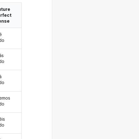
uture
rfect
ense
é
ado
ás
ado
á
ado
remos
ado
éis
ado