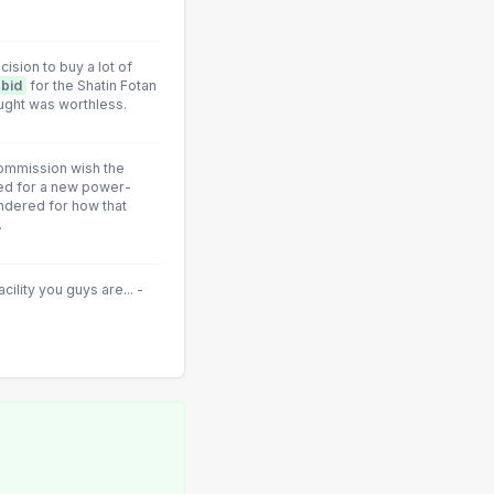
cision to buy a Iot of
bid
for the Shatin Fotan
ught was worthless.
Commission wish the
ed for a new power-
endered for how that
.
ility you guys are... -