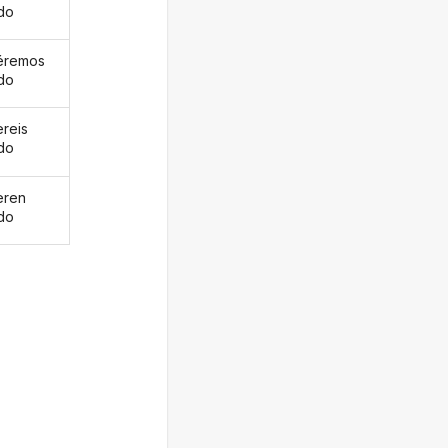
ado
éremos
ado
ereis
ado
eren
ado