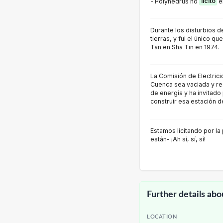
- Polyhedrus no
licitó
en
Durante los disturbios 
tierras, y fui el único qu
Tan en Sha Tin en 1974.
La Comisión de Electric
Cuenca sea vaciada y re
de energía y ha invitado
construir esa estación d
Estamos licitando por la
están- ¡Ah sí, sí, sí!
Further details abo
LOCATION