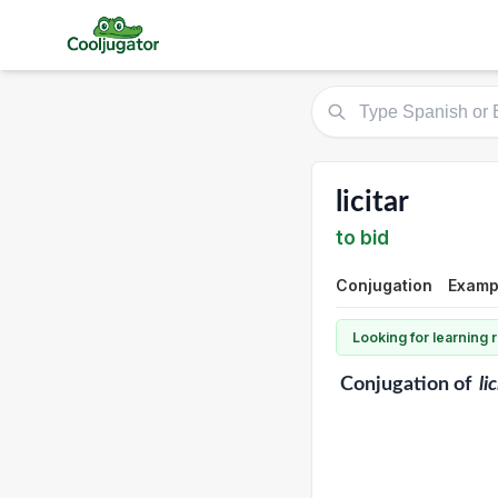
licitar
to bid
Conjugation
Examp
Looking for learning
Conjugation
of
li