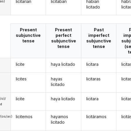
licitarían
licitaban
habían
habr
/as)
licitado
licit
Present
Present
Past
subjunctive
perfect
imperfect
imp
tense
subjunctive
subjunctive
subj
tense
tense
(s
t
licite
haya licitado
licitara
licit
licites
hayas
licitaras
licit
licitado
licite
haya licitado
licitara
licit
a/o)/
ed
licitemos
hayamos
licitáramos
lici
(os/as)
licitado