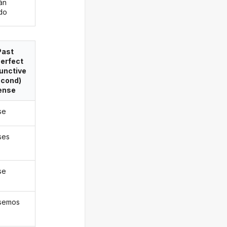
án
ado
Past
erfect
unctive
econd)
ense
ase
ases
ase
tásemos