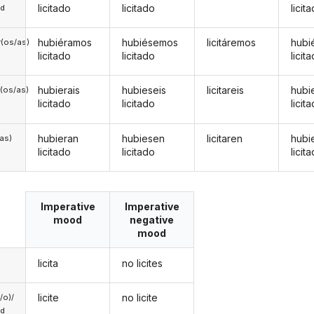
licitado
licitado
licit
ed
hubiéramos
hubiésemos
licitáremos
hubi
(os/as)
licitado
licitado
licit
hubierais
hubieseis
licitareis
hubi
(os/as)
licitado
licitado
licit
hubieran
hubiesen
licitaren
hubi
/as)
licitado
licitado
licit
Imperative
Imperative
mood
negative
mood
licita
no licites
licite
no licite
a/o)/
ed