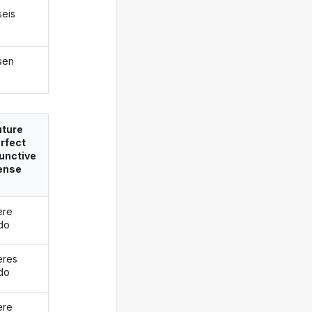
aseis
asen
uture
rfect
unctive
ense
ere
ado
eres
ado
ere