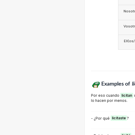
Nosotr
Vosotr
Ell(os
Examples of
l
Por eso cuando
licitan
u
lo hacen por menos.
- ¿Por qué
licitaste
?