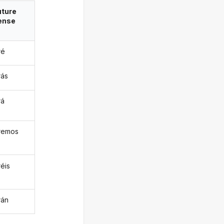
uture
ense
ré
rás
rá
aremos
réis
arán