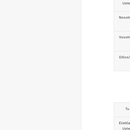
Ust
Nosotr
Vosotr
Ell(os
Tu
Él/ell(
Ust