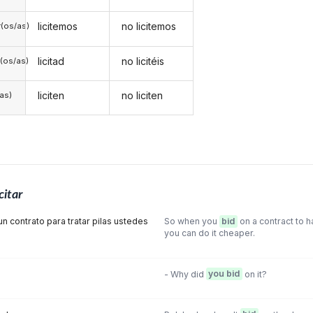
licitemos
no licitemos
(os/as)
licitad
no licitéis
(os/as)
liciten
no liciten
/as)
icitar
n contrato para tratar pilas ustedes
So when you
bid
on a contract to h
you can do it cheaper.
- Why did
you bid
on it?