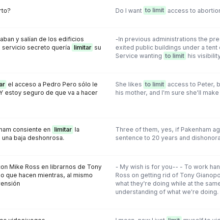
rto?
Do I want
to limit
access to abortio
aban y salían de los edificios
-ln previous administrations the pr
l servicio secreto quería
limitar
su
exited public buildings under a tent
Service wanting
to limit
his visibilit
ar
el acceso a Pedro Pero sólo le
She likes
to limit
access to Peter, bu
 Y estoy seguro de que va a hacer
his mother, and I'm sure she'll make
enham consiente en
limitar
la
Three of them, yes, if Pakenham a
 una baja deshonrosa.
sentence to 20 years and dishonora
on Mike Ross en librarnos de Tony
- My wish is for you-- - To work han
 lo que hacen mientras, al mismo
Ross on getting rid of Tony Gianop
ensión
what they're doing while at the sam
understanding of what we're doing.