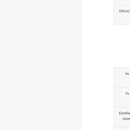
Ell(os
Yo
Tu
Él/ell(
Ust