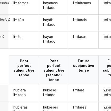
limitemos
hayamos
limitáramos
limi
(os/as)
limitado
limitéis
hayáis
limitarais
limit
(os/as)
limitado
limiten
hayan
limitaran
limit
/as)
limitado
Past
Past
Future
F
perfect
perfect
subjunctive
pe
subjunctive
subjunctive
tense
subj
tense
(second)
t
tense
hubiera
hubiese
limitare
hubi
limitado
limitado
limit
hubieras
hubieses
limitares
hubi