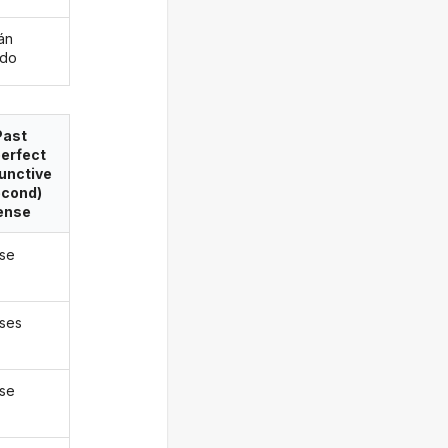
án
ado
Past
erfect
unctive
econd)
ense
ase
ases
ase