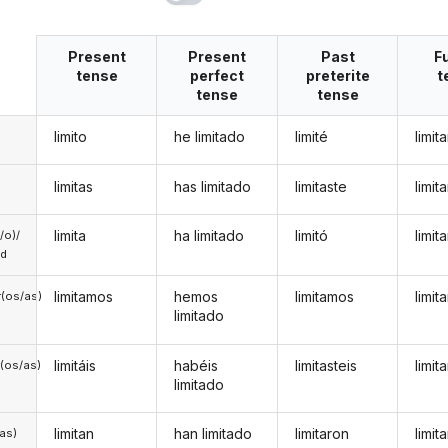
Present
Present
Past
F
tense
perfect
preterite
t
tense
tense
limito
he limitado
limité
limit
limitas
has limitado
limitaste
limit
limita
ha limitado
limitó
limit
a/o)/
ed
limitamos
hemos
limitamos
limi
(os/as)
limitado
limitáis
habéis
limitasteis
limit
(os/as)
limitado
limitan
han limitado
limitaron
limit
/as)