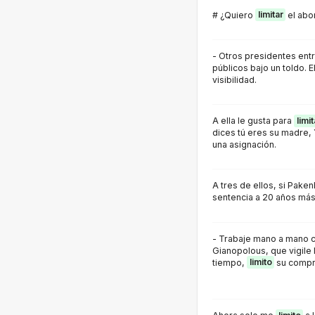
# ¿Quiero
limitar
el abo
- Otros presidentes entr
públicos bajo un toldo. E
visibilidad.
A ella le gusta para
limit
dices tú eres su madre,
una asignación.
A tres de ellos, si Pak
sentencia a 20 años más
- Trabaje mano a mano c
Gianopolous, que vigile
tiempo,
limito
su compr