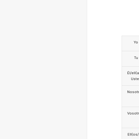
Yo
Tu
Él/ell(
Ust
Nosotr
Vosotr
Ell(os