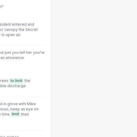
n?
esident entered and
 or canopy the Secret
y in open air.
t just you tell her you're
 an allowance.
grees
to limit
the
ble discharge.
d in glove with Mike
olous, keep an eye on
e time
limit
their