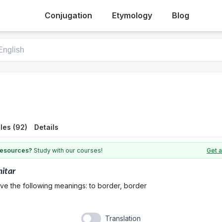
Conjugation
Etymology
Blog
les (92)
Details
 resources?
Study with our courses!
Get a
mitar
ve the following meanings: to border, border
Translation