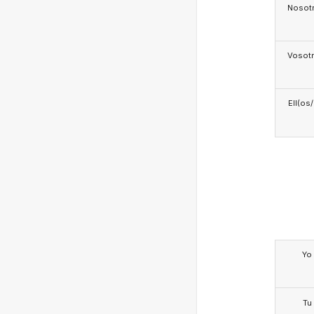
Nosotr
Vosotr
Ell(os
Yo
Tu