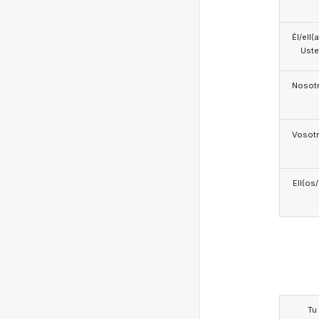
Él/ell(
Ust
Nosotr
Vosotr
Ell(os
Tu