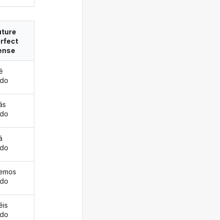
uture
rfect
ense
é
ado
ás
ado
á
ado
remos
ado
éis
ado