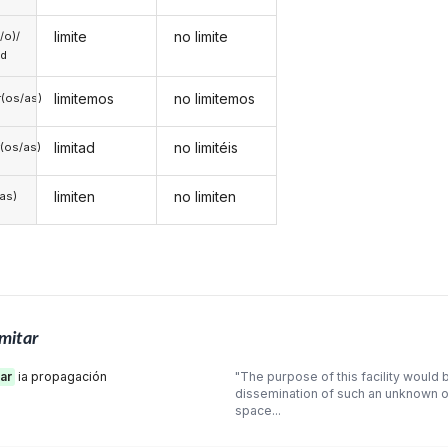
limite
no limite
a/o)/
ed
limitemos
no limitemos
(os/as)
limitad
no limitéis
(os/as)
limiten
no limiten
/as)
imitar
tar
ia propagación
"The purpose of this facility would
dissemination of such an unknown 
space...