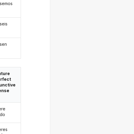
tásemos
aseis
asen
uture
rfect
unctive
ense
ere
ado
eres