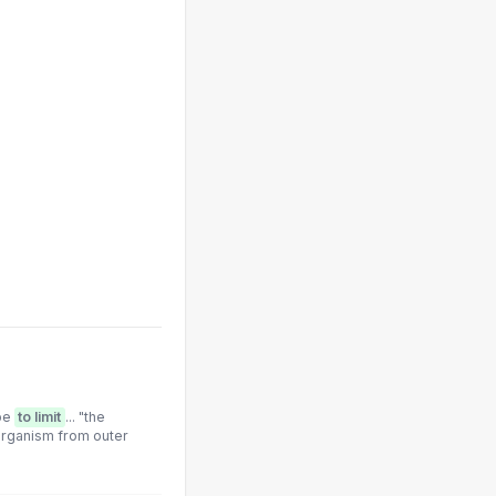
 be
to limit
... "the
organism from outer