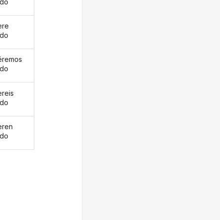
ado
ere
ado
éremos
ado
ereis
ado
eren
ado