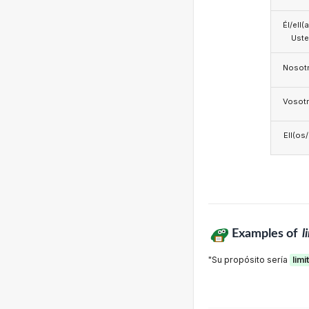
Él/ell(
Ust
Nosotr
Vosotr
Ell(os
Examples of
l
"Su propósito sería
limi