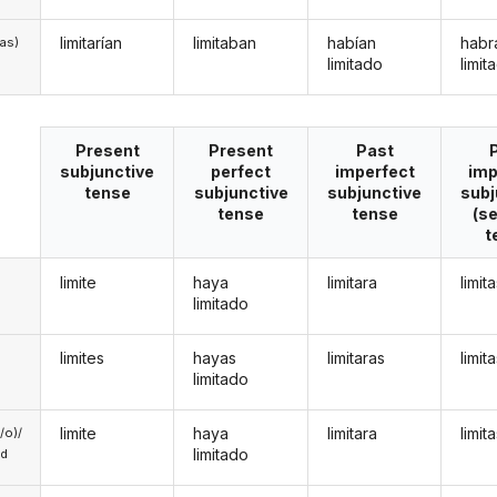
limitarían
limitaban
habían
habr
/as)
limitado
limit
Present
Present
Past
subjunctive
perfect
imperfect
imp
tense
subjunctive
subjunctive
subj
tense
tense
(s
t
limite
haya
limitara
limit
limitado
limites
hayas
limitaras
limit
limitado
limite
haya
limitara
limit
a/o)/
limitado
ed