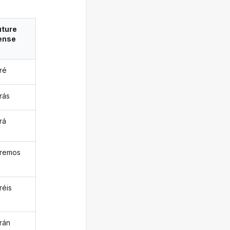
uture
ense
aré
arás
ará
taremos
aréis
arán