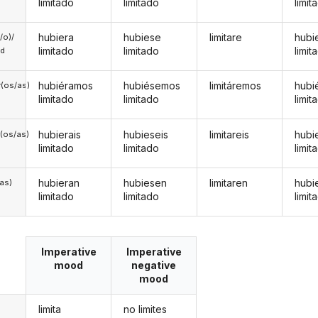
limitado
limitado
limit
hubiera
hubiese
limitare
hubi
a/o)/
limitado
limitado
limit
ed
hubiéramos
hubiésemos
limitáremos
hubi
(os/as)
limitado
limitado
limit
hubierais
hubieseis
limitareis
hubi
(os/as)
limitado
limitado
limit
hubieran
hubiesen
limitaren
hubi
/as)
limitado
limitado
limit
Imperative
Imperative
mood
negative
mood
limita
no limites