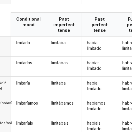
Conditional
Past
Past
F
mood
imperfect
perfect
pe
tense
tense
t
limitaría
limitaba
había
habr
limitado
limit
limitarías
limitabas
habías
habr
limitado
limit
limitaría
limitaba
había
habr
a/o)/
limitado
limit
ed
limitaríamos
limitábamos
habíamos
hab
(os/as)
limitado
limit
limitaríais
limitabais
habíais
habr
(os/as)
limitado
limit