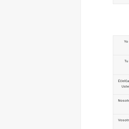
Yo
Tu
Él/ell(
Ust
Nosotr
Vosotr