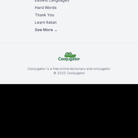
Easiest Languages
Hard Words
Thank You
Learn Italian
See More →
Cooljugator is a free online dictionary and conjugator.
© 2025 Cooljugator