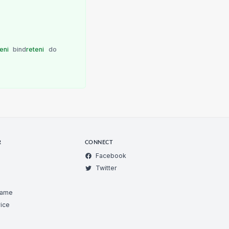
teni
bind
reteni
do
R
CONNECT
Facebook
Twitter
Game
ice