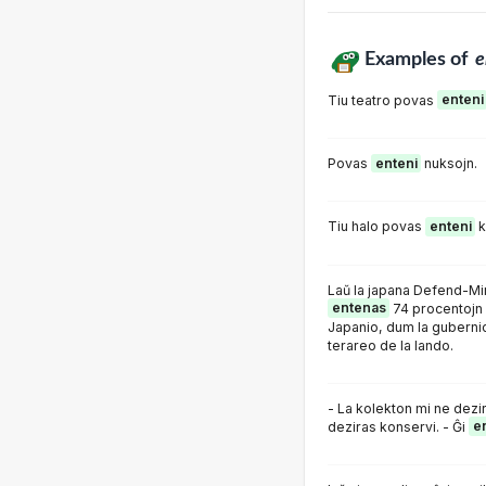
Examples of
e
Tiu teatro povas
enteni
Povas
enteni
nuksojn.
Tiu halo povas
enteni
k
Laŭ la japana Defend-Min
entenas
74 procentojn 
Japanio, dum la guberni
terareo de la lando.
- La kolekton mi ne dezi
deziras konservi. - Ĝi
e