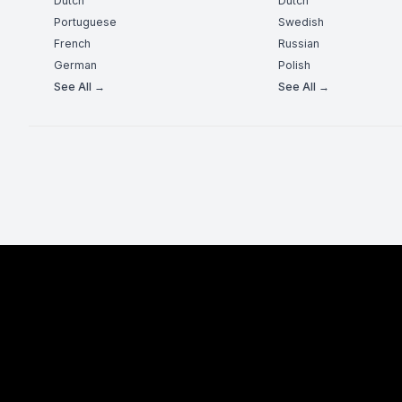
Dutch
Dutch
Portuguese
Swedish
French
Russian
German
Polish
See All →
See All →