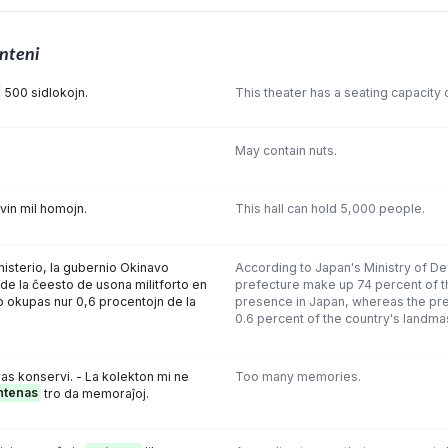
nteni
500 sidlokojn.
This theater has a seating capacity 
May contain nuts.
vin mil homojn.
This hall can hold 5,000 people.
isterio, la gubernio Okinavo
According to Japan's Ministry of D
de la ĉeesto de usona militforto en
prefecture make up 74 percent of t
o okupas nur 0,6 procentojn de la
presence in Japan, whereas the pre
0.6 percent of the country's landma
ras konservi. - La kolekton mi ne
Too many memories.
ntenas
tro da memoraĵoj.