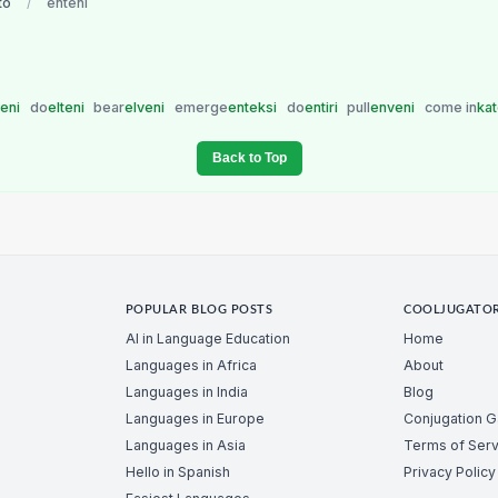
to
/
enteni
ĉeni
do
elteni
bear
elveni
emerge
enteksi
do
entiri
pull
enveni
come in
ka
Back to Top
POPULAR BLOG POSTS
COOLJUGATO
AI in Language Education
Home
Languages in Africa
About
Languages in India
Blog
Languages in Europe
Conjugation 
Languages in Asia
Terms of Serv
Hello in Spanish
Privacy Policy