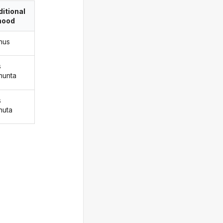
itional
ood
nus
s
nunta
s
nuta