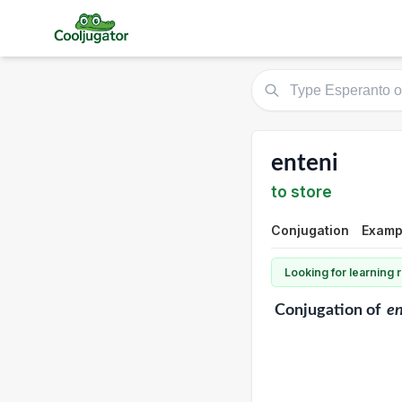
enteni
to store
Conjugation
Exampl
Looking for learning
Conjugation
of
en