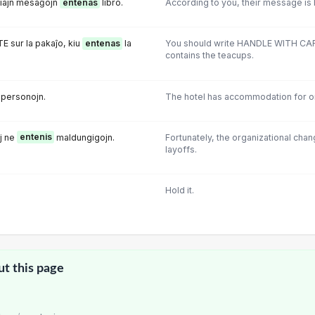
 iliajn mesaĝojn
entenas
libro.
According to you, their message is 
 sur la pakaĵo, kiu
entenas
la
You should write HANDLE WITH CARE
contains the teacups.
 personojn.
The hotel has accommodation for o
oj ne
entenis
maldungigojn.
Fortunately, the organizational chan
layoffs.
Hold it.
ut this page