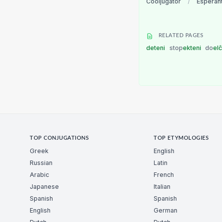
Cooljugator
/
Esperan
RELATED PAGES
deteni
stop
ekteni
do
el
TOP CONJUGATIONS
TOP ETYMOLOGIES
Greek
English
Russian
Latin
Arabic
French
Japanese
Italian
Spanish
Spanish
English
German