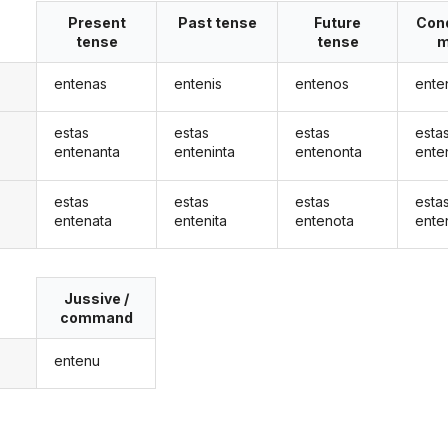
Present
Past tense
Future
Cond
tense
tense
m
entenas
entenis
entenos
ente
estas
estas
estas
esta
entenanta
enteninta
entenonta
ente
estas
estas
estas
esta
entenata
entenita
entenota
ente
Jussive /
command
entenu