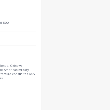
of 500.
efense, Okinawa
he American military
fecture constitutes only
ss.