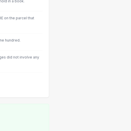
hold in a book.
 on the parcel that
ne hundred.
ges did not involve any