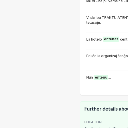
laŭ vi – ne pli verŝajne –
Vi skribu TRAKTU ATENTE
tetasojn.
La hotelo
entenas
cent
Feliĉe la organizaj ŝanĝ
Nun
entenu
...
Further details abo
LOCATION