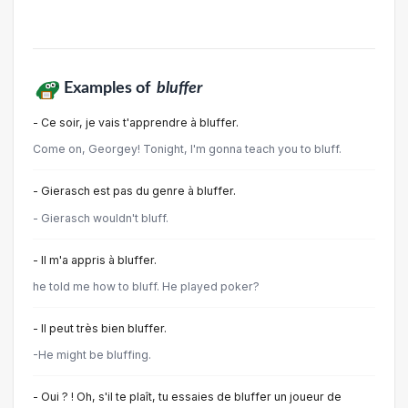
Examples of
bluffer
- Ce soir, je vais t'apprendre à bluffer.
Come on, Georgey! Tonight, I'm gonna teach you to bluff.
- Gierasch est pas du genre à bluffer.
- Gierasch wouldn't bluff.
- Il m'a appris à bluffer.
he told me how to bluff. He played poker?
- Il peut très bien bluffer.
-He might be bluffing.
- Oui ? ! Oh, s'il te plaît, tu essaies de bluffer un joueur de