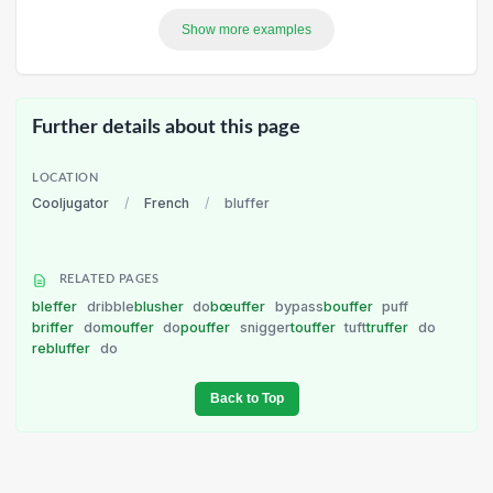
Show more examples
Further details about this page
LOCATION
Cooljugator
/
French
/
bluffer
RELATED PAGES
bleffer
dribble
blusher
do
bœuffer
bypass
bouffer
puff
briffer
do
mouffer
do
pouffer
snigger
touffer
tuft
truffer
do
rebluffer
do
Back to Top