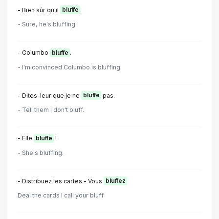
- Bien sûr qu'il
bluffe
.
- Sure, he's bluffing.
- Columbo
bluffe
.
- I'm convinced Columbo is bluffing.
- Dites-leur que je ne
bluffe
pas.
- Tell them I don't bluff.
- Elle
bluffe
!
- She's bluffing.
- Distribuez les cartes - Vous
bluffez
Deal the cards I call your bluff