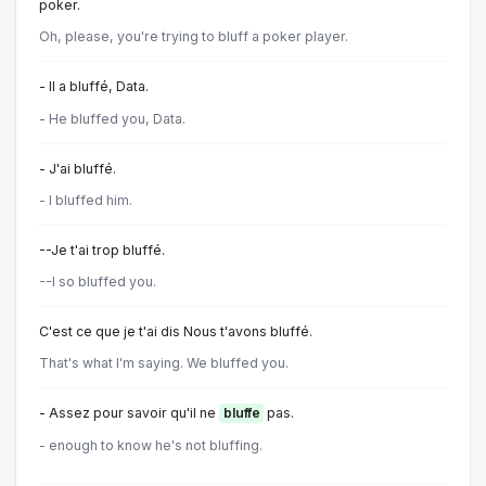
poker.
Oh, please, you're trying to bluff a poker player.
- Il a bluffé, Data.
- He bluffed you, Data.
- J'ai bluffé.
- I bluffed him.
--Je t'ai trop bluffé.
--I so bluffed you.
C'est ce que je t'ai dis Nous t'avons bluffé.
That's what I'm saying. We bluffed you.
- Assez pour savoir qu'il ne
bluffe
pas.
- enough to know he's not bluffing.