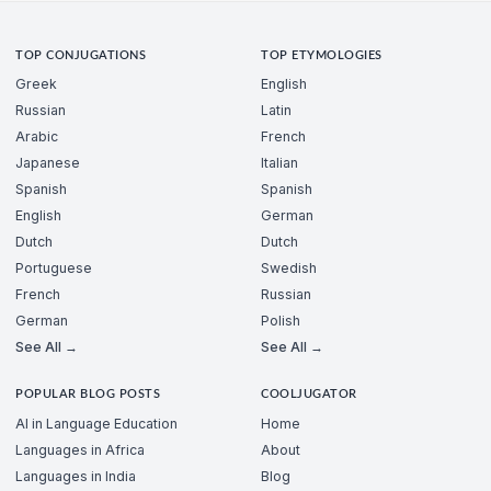
TOP CONJUGATIONS
TOP ETYMOLOGIES
Greek
English
Russian
Latin
Arabic
French
Japanese
Italian
Spanish
Spanish
English
German
Dutch
Dutch
Portuguese
Swedish
French
Russian
German
Polish
See All →
See All →
POPULAR BLOG POSTS
COOLJUGATOR
AI in Language Education
Home
Languages in Africa
About
Languages in India
Blog