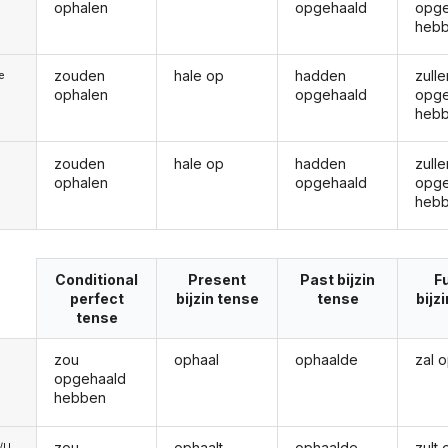
ophalen
opgehaald
opge
heb
zouden
hale op
hadden
zulle
ie
ophalen
opgehaald
opge
heb
zouden
hale op
hadden
zulle
ophalen
opgehaald
opge
heb
Conditional
Present
Past bijzin
F
perfect
bijzin tense
tense
bijz
tense
zou
ophaal
ophaalde
zal 
opgehaald
hebben
zou
ophaalt
ophaalde
zult
e/U