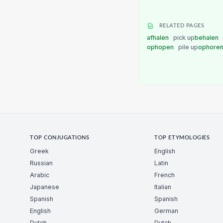
RELATED PAGES
afhalen
pick up
behalen
ophopen
pile up
ophore
TOP CONJUGATIONS
TOP ETYMOLOGIES
Greek
English
Russian
Latin
Arabic
French
Japanese
Italian
Spanish
Spanish
English
German
Dutch
Dutch