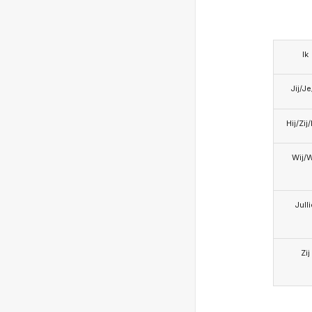
Ik
Jij/J
Hij/Zij
Wij/
Jull
Zij