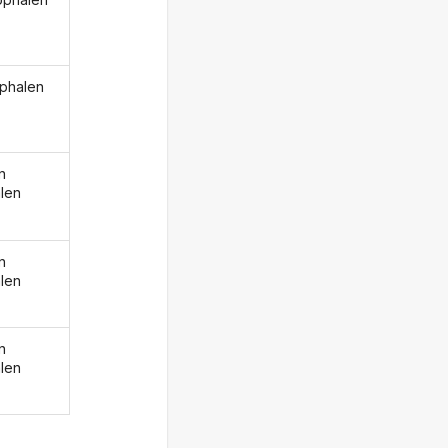
ophalen
n
len
n
len
n
len