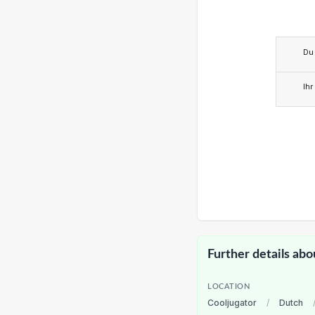
Du
Ihr
Further details abo
LOCATION
Cooljugator
/
Dutch