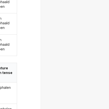
haald
ben
n
haald
ben
n
haald
ben
uture
in tense
ophalen
 ophalen