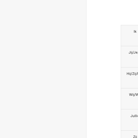
Ik
Jij/J
Hij/Zij
Wij/
Jull
Zij