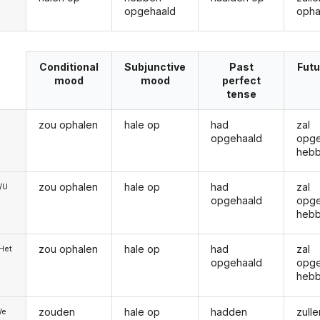
opgehaald
opha
Conditional
Subjunctive
Past
Futu
mood
mood
perfect
tense
zou ophalen
hale op
had
zal
opgehaald
opge
heb
zou ophalen
hale op
had
zal
e/U
opgehaald
opge
heb
zou ophalen
hale op
had
zal
/Het
opgehaald
opge
heb
zouden
hale op
hadden
zulle
We