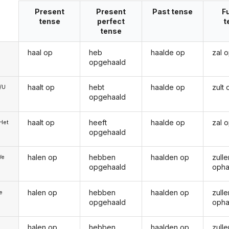
Present
Present
Past tense
F
tense
perfect
t
tense
haal op
heb
haalde op
zal 
opgehaald
haalt op
hebt
haalde op
zult
e/U
opgehaald
haalt op
heeft
haalde op
zal 
/Het
opgehaald
halen op
hebben
haalden op
zulle
We
opgehaald
opha
halen op
hebben
haalden op
zulle
ie
opgehaald
opha
halen op
hebben
haalden op
zulle