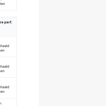
len
re perf.
haald
ben
haald
ben
haald
ben
n