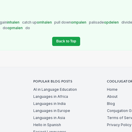
gain
inhalen
catch up
omhalen
pull down
ompalen
palisade
opdelen
divid
n
do
opmalen
do
Back to Top
POPULAR BLOG POSTS
COOLJUGATO
AI in Language Education
Home
Languages in Africa
About
Languages in India
Blog
Languages in Europe
Conjugation 
Languages in Asia
Terms of Serv
Hello in Spanish
Privacy Policy
Easiest Languages