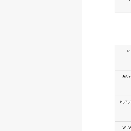
Ik
Jij/J
Hij/Zij
Wij/