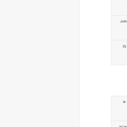
Jull
Zij
Ik
Jij/J