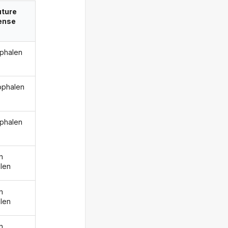
uture
ense
ophalen
 ophalen
ophalen
n
len
n
len
n