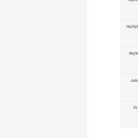
Hij/Zij
Wij/
Jull
Zij