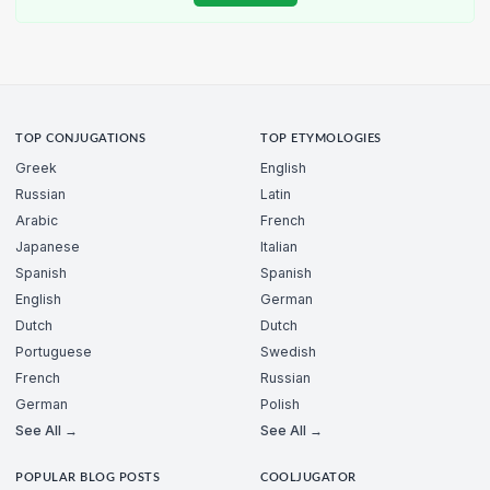
TOP CONJUGATIONS
TOP ETYMOLOGIES
Greek
English
Russian
Latin
Arabic
French
Japanese
Italian
Spanish
Spanish
English
German
Dutch
Dutch
Portuguese
Swedish
French
Russian
German
Polish
See All →
See All →
POPULAR BLOG POSTS
COOLJUGATOR