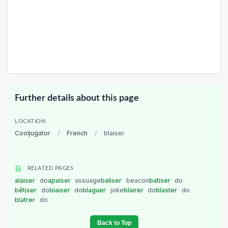
Further details about this page
LOCATION
Cooljugator
/
French
/
blaiser
RELATED PAGES
alaiser
do
apaiser
assuage
baliser
beacon
batiser
do
bêtiser
do
biaiser
do
blaguer
joke
blairer
do
blaster
do
blatrer
do
Back to Top