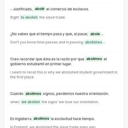
- Justificado,
abolir
el comercio de esclavos.
Right
to abolish
the slave trade.
¿No sabes que el tiempo pasa y que, al pasar,
abole
...
Don't you know time passes and in passing
abolishes
...
Creo recordar que ésta es la razón por que
abolimos
el
gobierno estudiantil en primer lugar.
I seem to recall this is why we abolished student government in
the first place.
Cuando
abolimos
signos, perdemos nuestra orientación.
when
we abolish
the signs' we lose our orientation.
En Inglaterra
abolimos
la esclavitud hace tiempo.
In England, we abolished the slave trade ages ago.