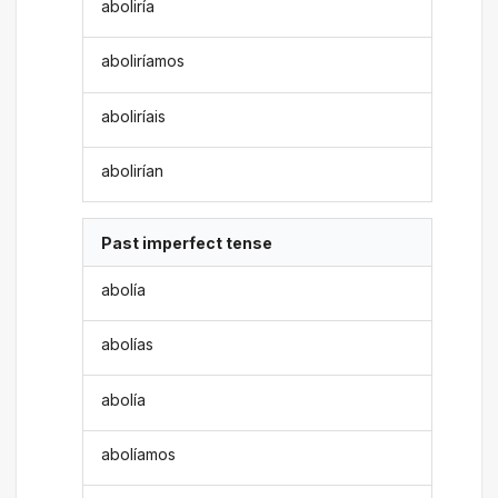
aboliría
aboliríamos
aboliríais
abolirían
Past imperfect tense
abolía
abolías
abolía
abolíamos