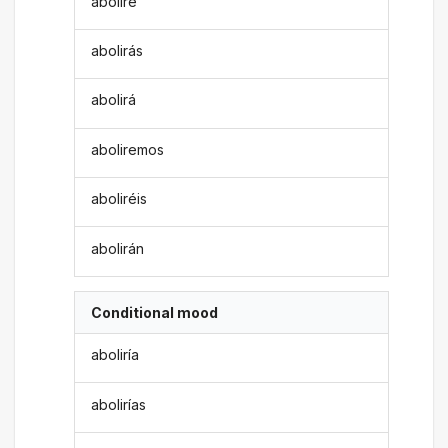
aboliré
abolirás
abolirá
aboliremos
aboliréis
abolirán
Conditional mood
aboliría
abolirías