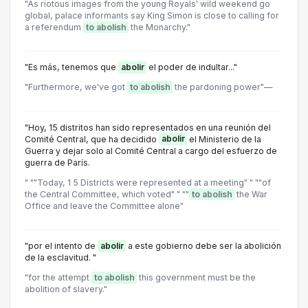
"As riotous images from the young Royals' wild weekend go
global, palace informants say King Simon is close to calling for
a referendum
to abolish
the Monarchy."
"Es más, tenemos que
abolir
el poder de indultar..."
"Furthermore, we've got
to abolish
the pardoning power"—
"Hoy, 15 distritos han sido representados en una reunión del
Comité Central, que ha decidido
abolir
el Ministerio de la
Guerra y dejar solo al Comité Central a cargo del esfuerzo de
guerra de París.
" ""Today, 1 5 Districts were represented at a meeting" " ""of
the Central Committee, which voted" " ""
to abolish
the War
Office and leave the Committee alone"
"por el intento de
abolir
a este gobierno debe ser la abolición
de la esclavitud. "
"for the attempt
to abolish
this government must be the
abolition of slavery."