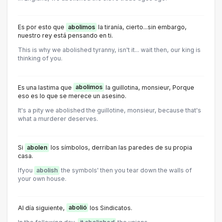
Es por esto que
abolimos
la tiranía, cierto...sin embargo,
nuestro rey está pensando en ti.
This is why we abolished tyranny, isn't it... wait then, our king is
thinking of you.
Es una lastima que
abolimos
la guillotina, monsieur, Porque
eso es lo que se merece un asesino.
It's a pity we abolished the guillotine, monsieur, because that's
what a murderer deserves.
Si
abolen
los símbolos, derriban las paredes de su propia
casa.
Ifyou
abolish
the symbols' then you tear down the walls of
your own house.
Al día siguiente,
abolió
los Sindicatos.