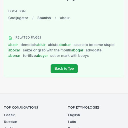
LOCATION
Cooljugator
/
Spanish
/
abolir
RELATED PAGES
abatir
demolish
abluir
ablute
abobar
cause to become stupid
abocar
seize or grab with the mouth
abogar
advocate
abonar
fertilize
aboyar
set or mark with buoys
Back to Top
TOP CONJUGATIONS
TOP ETYMOLOGIES
Greek
English
Russian
Latin