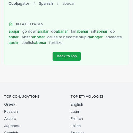
Cooljugator
/
Spanish
/
abocar
RELATED PAGES
abajar
go down
abalar
do
abanar
fan
abañar
sift
abinar
do
abitar
Abitar
abobar
cause to become stupid
abogar
advocate
abolir
abolish
abonar
fertilize
Back to Top
TOP CONJUGATIONS
TOP ETYMOLOGIES
Greek
English
Russian
Latin
Arabic
French
Japanese
Italian
Spanish
Spanish