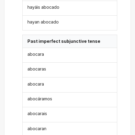
hayáis abocado
hayan abocado
Past imperfect subjunctive tense
abocara
abocaras
abocara
abocáramos
abocarais
abocaran