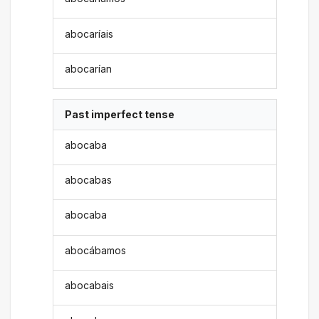
abocaríais
abocarían
Past imperfect tense
abocaba
abocabas
abocaba
abocábamos
abocabais