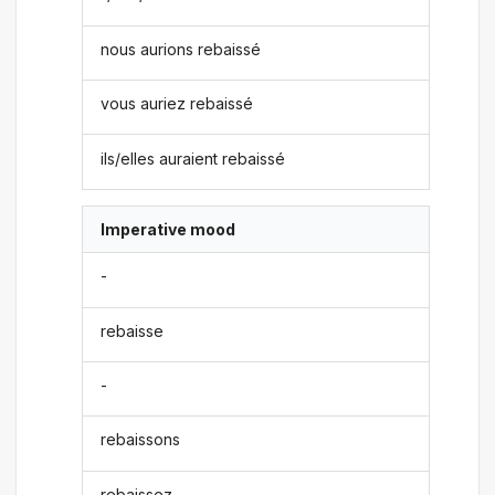
nous aurions rebaissé
vous auriez rebaissé
ils/elles auraient rebaissé
Imperative mood
-
rebaisse
-
rebaissons
rebaissez