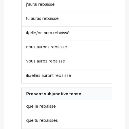
j’aurai rebaissé
tu auras rebaissé
il/elle/on aura rebaissé
nous aurons rebaissé
vous aurez rebaissé
ils/elles auront rebaissé
Present subjunctive tense
que je rebaisse
que tu rebaisses