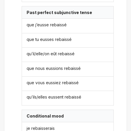
Past perfect subjunctive tense
que j’eusse rebaissé
que tu eusses rebaissé
qu’il/elle/on eût rebaissé
que nous eussions rebaissé
que vous eussiez rebaissé
qu’ils/elles eussent rebaissé
Conditional mood
je rebaisserais