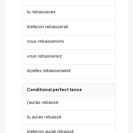
tu rebaisserais
il/elle/on rebaisserait
nous rebaisserions
vous rebaisseriez
ils/elles rebaisseraient
Conditional perfect tense
j’aurais rebaissé
tu aurais rebaissé
il/elle/on aurait rebaissé