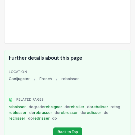
Further details about this page
LOCATION
Cooljugator
/
French
/
rebaisser
RELATED PAGES
rabaisser
degrade
rebaigner
do
rebailler
do
rebaliser
retag
reblesser
do
rebrasser
do
rebrosser
do
reclisser
do
recrisser
do
redrisser
do
Back to Top