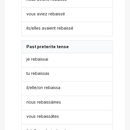
vous aviez rebaissé
ils/elles avaient rebaissé
Past preterite tense
je rebaissai
tu rebaissas
il/elle/on rebaissa
nous rebaissâmes
vous rebaissâtes