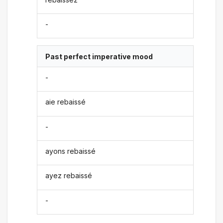
-
Past perfect imperative mood
-
aie rebaissé
-
ayons rebaissé
ayez rebaissé
-