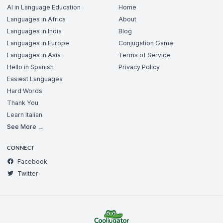
AI in Language Education
Home
Languages in Africa
About
Languages in India
Blog
Languages in Europe
Conjugation Game
Languages in Asia
Terms of Service
Hello in Spanish
Privacy Policy
Easiest Languages
Hard Words
Thank You
Learn Italian
See More →
CONNECT
Facebook
Twitter