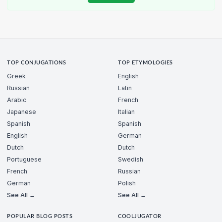
TOP CONJUGATIONS
TOP ETYMOLOGIES
Greek
English
Russian
Latin
Arabic
French
Japanese
Italian
Spanish
Spanish
English
German
Dutch
Dutch
Portuguese
Swedish
French
Russian
German
Polish
See All →
See All →
POPULAR BLOG POSTS
COOLJUGATOR