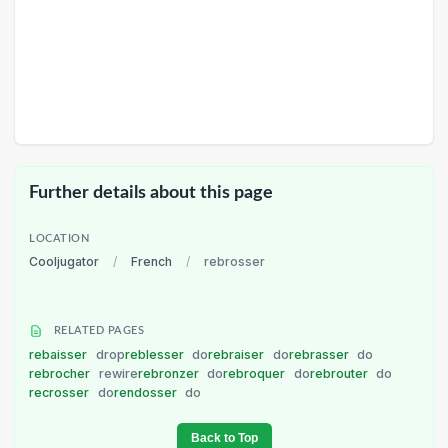
Further details about this page
LOCATION
Cooljugator
/
French
/
rebrosser
RELATED PAGES
rebaisser
drop
reblesser
do
rebraiser
do
rebrasser
do
rebrocher
rewire
rebronzer
do
rebroquer
do
rebrouter
do
recrosser
do
rendosser
do
Back to Top