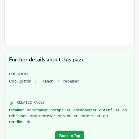
Further details about this page
LOCATION
Cooljugator
/
French
/
rebailler
RELATED PAGES
racailler
do
ramailler
do
rapailler
do
rebaigner
do
rebâiller
do
rebaisser
drop
rebreller
do
rebriller
do
recailler
do
redriller
do
Back to Top