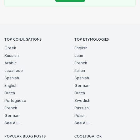
TOP CONJUGATIONS
TOP ETYMOLOGIES
Greek
English
Russian
Latin
Arabic
French
Japanese
Italian
Spanish
Spanish
English
German
Dutch
Dutch
Portuguese
Swedish
French
Russian
German
Polish
See All →
See All →
POPULAR BLOG POSTS
COOLJUGATOR