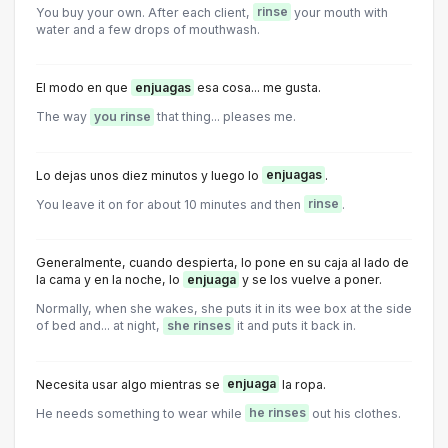
You buy your own. After each client,
rinse
your mouth with
water and a few drops of mouthwash.
El modo en que
enjuagas
esa cosa... me gusta.
The way
you rinse
that thing... pleases me.
Lo dejas unos diez minutos y luego lo
enjuagas
.
You leave it on for about 10 minutes and then
rinse
.
Generalmente, cuando despierta, lo pone en su caja al lado de
la cama y en la noche, lo
enjuaga
y se los vuelve a poner.
Normally, when she wakes, she puts it in its wee box at the side
of bed and... at night,
she rinses
it and puts it back in.
Necesita usar algo mientras se
enjuaga
la ropa.
He needs something to wear while
he rinses
out his clothes.