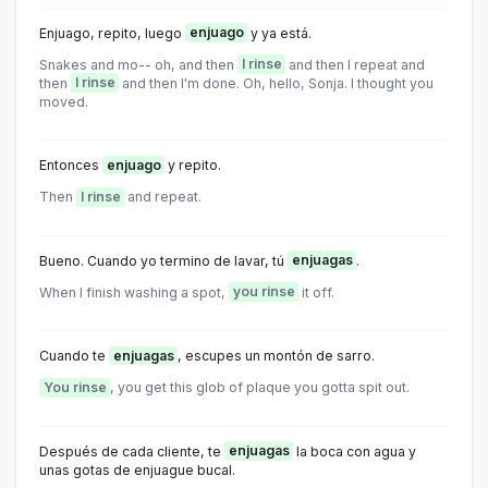
Enjuago, repito, luego
enjuago
y ya está.
Snakes and mo-- oh, and then
I rinse
and then I repeat and
then
I rinse
and then I'm done. Oh, hello, Sonja. I thought you
moved.
Entonces
enjuago
y repito.
Then
I rinse
and repeat.
Bueno. Cuando yo termino de lavar, tú
enjuagas
.
When I finish washing a spot,
you rinse
it off.
Cuando te
enjuagas
, escupes un montón de sarro.
You rinse
, you get this glob of plaque you gotta spit out.
Después de cada cliente, te
enjuagas
la boca con agua y
unas gotas de enjuague bucal.