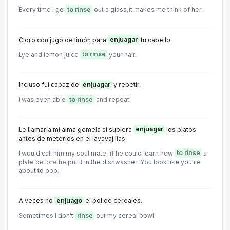
Every time i go
to rinse
out a glass,it makes me think of her.
Cloro con jugo de limón para
enjuagar
tu cabello.
Lye and lemon juice
to rinse
your hair.
Incluso fui capaz de
enjuagar
y repetir.
I was even able
to rinse
and repeat.
Le llamaría mi alma gemela si supiera
enjuagar
los platos
antes de meterlos en el lavavajillas.
I would call him my soul mate, if he could learn how
to rinse
a
plate before he put it in the dishwasher. You look like you're
about to pop.
A veces no
enjuago
el bol de cereales.
Sometimes I don't
rinse
out my cereal bowl.