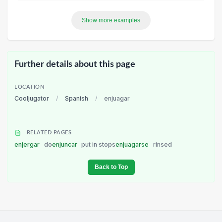
Show more examples
Further details about this page
LOCATION
Cooljugator
/
Spanish
/
enjuagar
RELATED PAGES
enjergar
do
enjuncar
put in stops
enjuagarse
rinsed
Back to Top