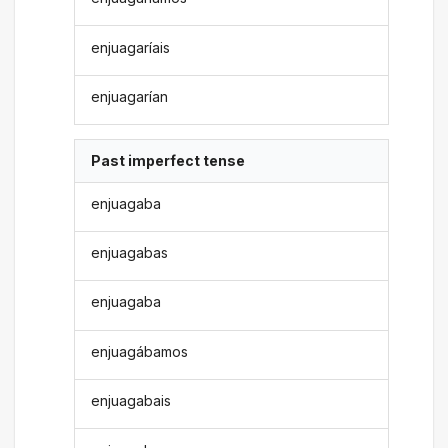
enjuagaríais
enjuagarían
Past imperfect tense
enjuagaba
enjuagabas
enjuagaba
enjuagábamos
enjuagabais