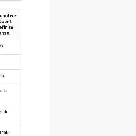
unctive
esent
efinite
ense
ak
jon
junk
atok
janak