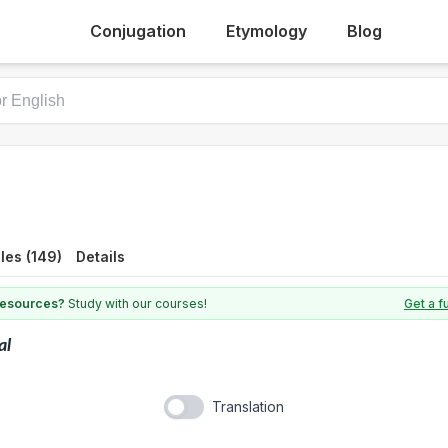
Conjugation
Etymology
Blog
les (149)
Details
 resources?
Study with our courses!
Get a f
al
Translation