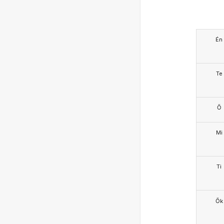
Én
Te
Ő
Mi
Ti
Ők