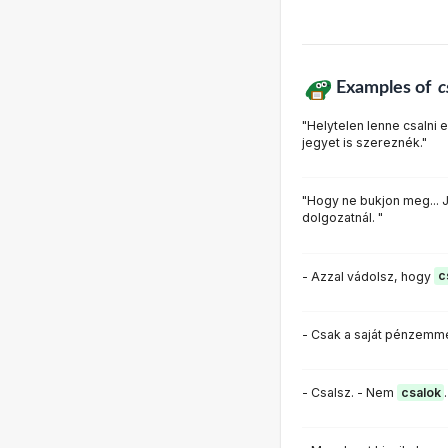
Examples of
c
"Helytelen lenne csalni 
jegyet is szereznék."
"Hogy ne bukjon meg... J
dolgozatnál. "
- Azzal vádolsz, hogy
c
- Csak a saját pénzemm
- Csalsz. - Nem
csalok
.