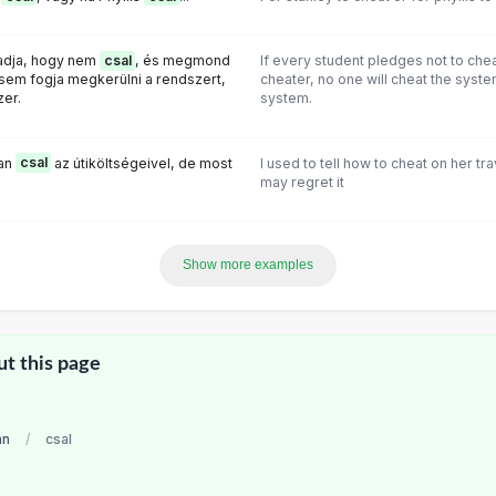
adja, hogy nem
csal
, és megmond
If every student pledges not to cheat
sem fogja megkerülni a rendszert,
cheater, no one will cheat the syste
zer.
system.
yan
csal
az útiköltségeivel, de most
I used to tell how to cheat on her t
may regret it
Show more examples
ut this page
an
/
csal