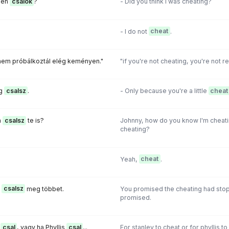
y én
csalok
?
- Did you think I was cheating?
- I do not
cheat
.
 nem próbálkoztál elég keményen."
"if you're not cheating, you're not rea
ig
csalsz
.
- Only because you're a little
cheat
m
csalsz
te is?
Johnny, how do you know I'm cheatin
cheating?
Yeah,
cheat
.
m
csalsz
meg többet.
You promised the cheating had sto
promised.
y
csal
, vagy ha Phyllis
csal
...
For stanley to cheat or for phyllis to