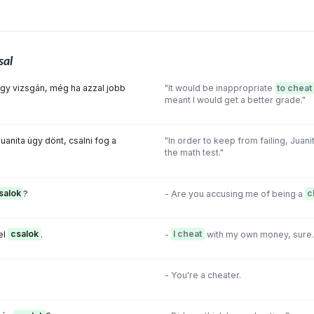
sal
egy vizsgán, még ha azzal jobb
"It would be inappropriate
to cheat
meant I would get a better grade."
uanita úgy dönt, csalni fog a
"In order to keep from failing, Juan
the math test."
salok
?
- Are you accusing me of being a
c
el
csalok
.
-
I cheat
with my own money, sure.
- You're a cheater.