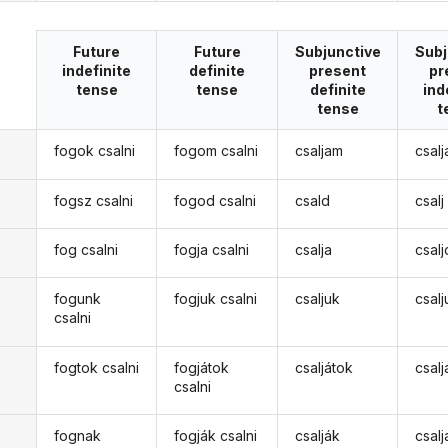
Future
Future
Subjunctive
Subj
indefinite
definite
present
pr
tense
tense
definite
ind
tense
t
fogok csalni
fogom csalni
csaljam
csalj
fogsz csalni
fogod csalni
csald
csalj
fog csalni
fogja csalni
csalja
csal
fogunk
fogjuk csalni
csaljuk
csal
csalni
fogtok csalni
fogjátok
csaljátok
csalj
csalni
fognak
fogják csalni
csalják
csal