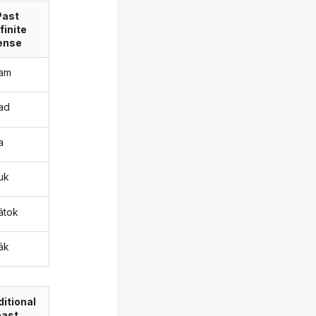
Past
finite
ense
tam
tad
a
tuk
tátok
ták
itional
past