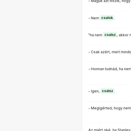
- Maguk azt hiszik, hog
- Nem
csalok
.
"ha nem
csalsz
, akkor
- Csak azért, mert mind
- Honnan tudnád, ha ne
- Igen,
csalsz
.
- Megígérted, hogy ne
Az miért oké, ha Stanle