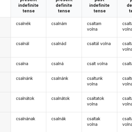
indefinite
definite
indefinite
de
tense
tense
tense
t
csalnék
csalnám
csaltam
csal
volna
voln
csalnál
csalnád
csaltál volna
csal
voln
csalna
csalná
csalt volna
csalt
csalnánk
csalnánk
csaltunk
csal
volna
voln
csalnátok
csalnátok
csaltatok
csal
volna
voln
csalnának
csalnák
csaltak
csal
volna
voln