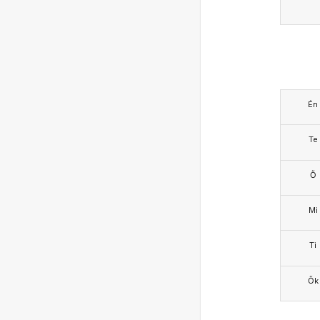
Én
Te
Ő
Mi
Ti
Ők