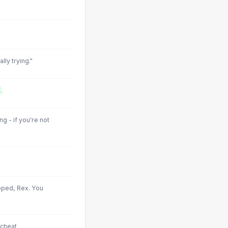
lly trying."
.
g - if you're not
pped, Rex. You
 cheat