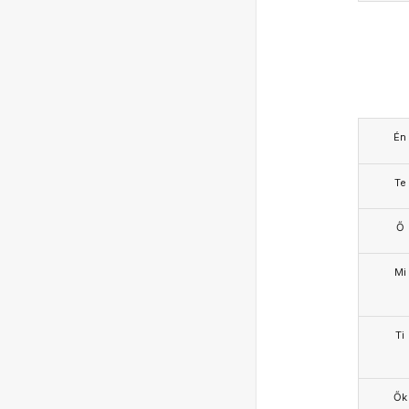
Én
Te
Ő
Mi
Ti
Ők