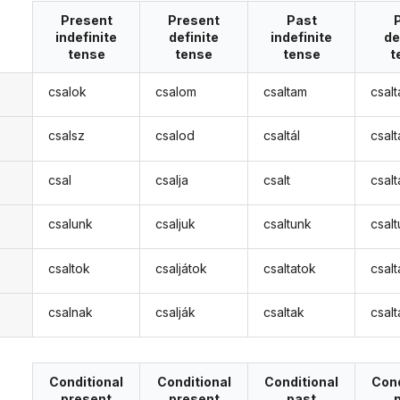
Present
Present
Past
indefinite
definite
indefinite
de
tense
tense
tense
t
csalok
csalom
csaltam
csal
csalsz
csalod
csaltál
csal
csal
csalja
csalt
csalt
csalunk
csaljuk
csaltunk
csal
csaltok
csaljátok
csaltatok
csal
csalnak
csalják
csaltak
csal
Conditional
Conditional
Conditional
Cond
present
present
past