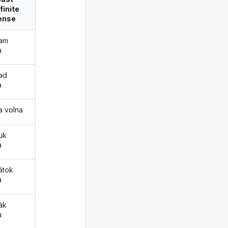
finite
ense
tam
a
tad
a
a volna
tuk
a
tátok
a
ták
a