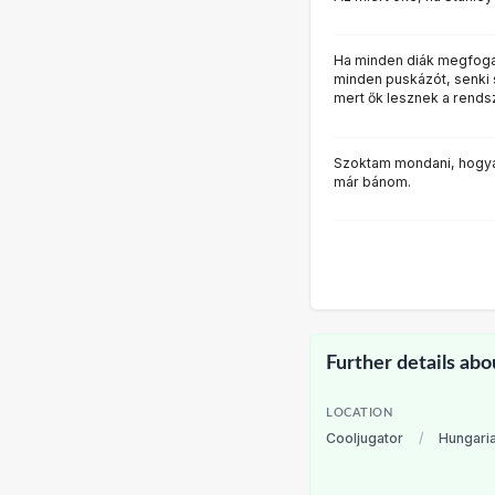
Ha minden diák megfog
minden puskázót, senki 
mert ők lesznek a rends
Szoktam mondani, hog
már bánom.
Further details abo
LOCATION
Cooljugator
/
Hungari