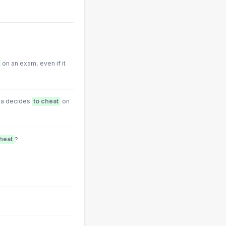
on an exam, even if it
ita decides
to cheat
on
heat
?