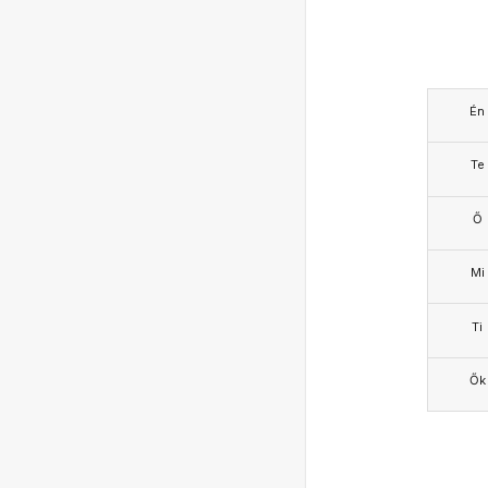
Én
Te
Ő
Mi
Ti
Ők