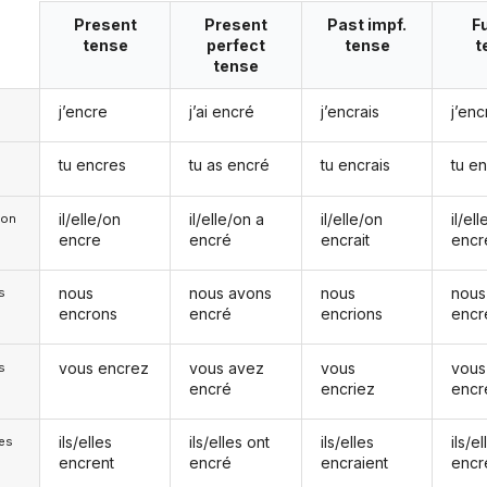
Present
Present
Past impf.
F
tense
perfect
tense
t
tense
j’encre
j’ai encré
j’encrais
j’enc
tu encres
tu as encré
tu encrais
tu e
il/elle/on
il/elle/on a
il/elle/on
il/el
e/on
encre
encré
encrait
encr
nous
nous avons
nous
nous
s
encrons
encré
encrions
encr
vous encrez
vous avez
vous
vous
s
encré
encriez
encr
ils/elles
ils/elles ont
ils/elles
ils/el
les
encrent
encré
encraient
encr