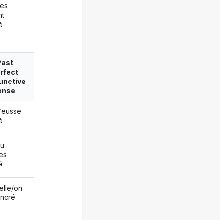
les
nt
é
Past
rfect
unctive
ense
j’eusse
é
tu
es
é
/elle/on
encré