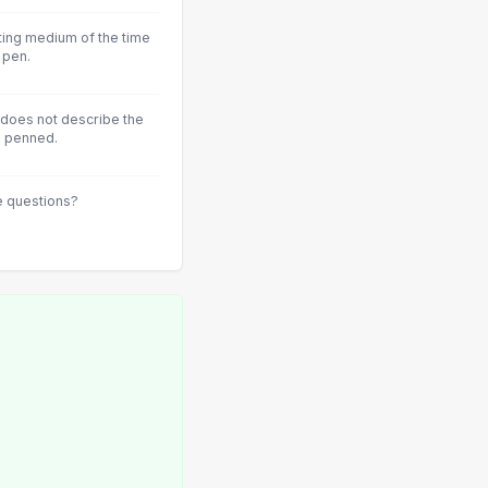
iting medium of the time
a pen.
" does not describe the
s penned.
se questions?