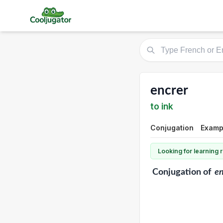
encrer
to ink
Conjugation
Exampl
Looking for learning
Conjugation
of
en