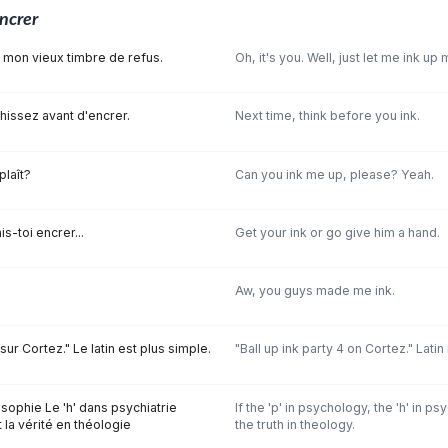
ncrer
 mon vieux timbre de refus.
Oh, it's you. Well, just let me ink u
chissez avant d'encrer.
Next time, think before you ink.
plaît?
Can you ink me up, please? Yeah.
is-toi encrer...
Get your ink or go give him a hand.
Aw, you guys made me ink.
sur Cortez." Le latin est plus simple.
"Ball up ink party 4 on Cortez." Latin 
sophie Le 'h' dans psychiatrie
If the 'p' in psychology, the 'h' in psy
la vérité en théologie
the truth in theology.