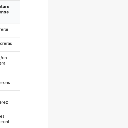
uture
ense
rerai
ncreras
le/on
era
erons
erez
les
eront