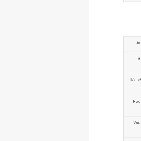
Je
Tu
Il/ell
Nou
Vou