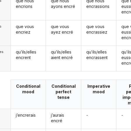
que nous
que nous
que nous
que 
s
encrions
ayons encré
encrassions
euss
encr
que vous
que vous
que vous
que 
s
encriez
ayez encré
encrassiez
euss
encr
qu’ils/elles
qu’ils/elles
qu’ils/elles
qu’il
les
encrent
aient encré
encrassent
euss
encr
Conditional
Conditional
Imperative
mood
perfect
mood
pe
tense
imp
m
j’encrerais
j’aurais
-
-
encré