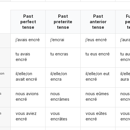
Past
Past
Past
F
perfect
preterite
anterior
pe
tense
tense
tense
t
j’avais encré
j’encrai
j’eus encré
j’aur
tu avais
tu encras
tu eus encré
tu au
encré
encr
il/elle/on
il/elle/on
il/elle/on eut
il/el
e/on
avait encré
encra
encré
aura
nous avions
nous
nous eûmes
nous
s
encré
encrâmes
encré
encr
vous aviez
vous
vous eûtes
vous
s
encré
encrâtes
encré
encr