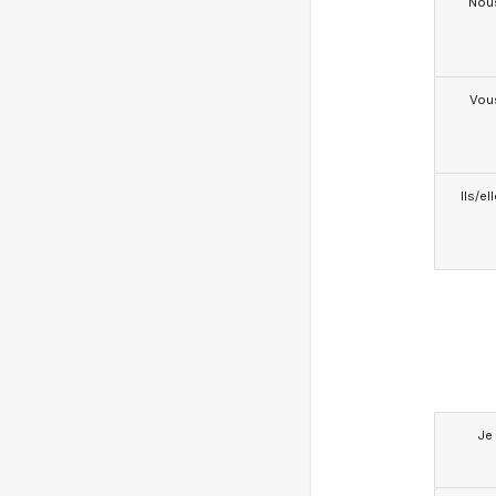
Nou
Vou
Ils/el
Je