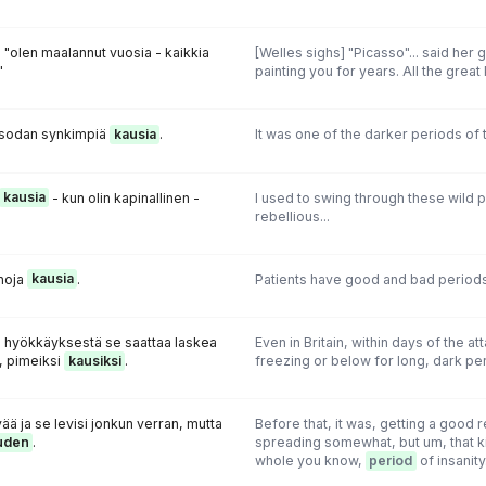
, "olen maalannut vuosia - kaikkia
[Welles sighs] "Picasso"... said her g
"
painting you for years. All the great
i sodan synkimpiä
kausia
.
It was one of the darker periods of 
kausia
- kun olin kapinallinen -
I used to swing through these wild p
rebellious...
onoja
kausia
.
Patients have good and bad periods
ä hyökkäyksestä se saattaa laskea
Even in Britain, within days of the atta
i, pimeiksi
kausiksi
.
freezing or below for long, dark pe
vää ja se levisi jonkun verran, mutta
Before that, it was, getting a good 
uden
.
spreading somewhat, but um, that ki
whole you know,
period
of insanity