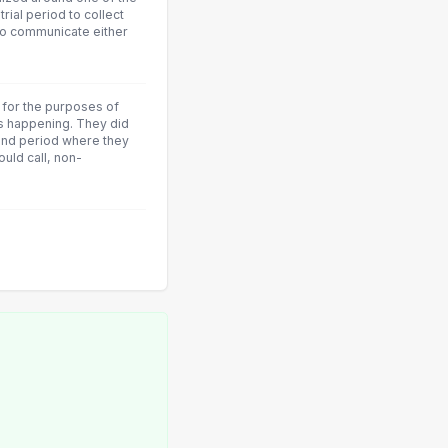
rial period to collect
to communicate either
y for the purposes of
as happening. They did
and period where they
ould call, non-