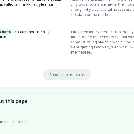
: valtio tai markkinat, yleensä
only two models we had in the indust
enough physical capital necessary 
the state or the market
kautta
vastaan raportteja - ja
They then intervened, at first solel
iin, -
like, stoping the censorship that w
some DDoSing and this was a time 
were getting involved, with what I w
internetees.
Show more examples
ut this page
nouns
/
kausi