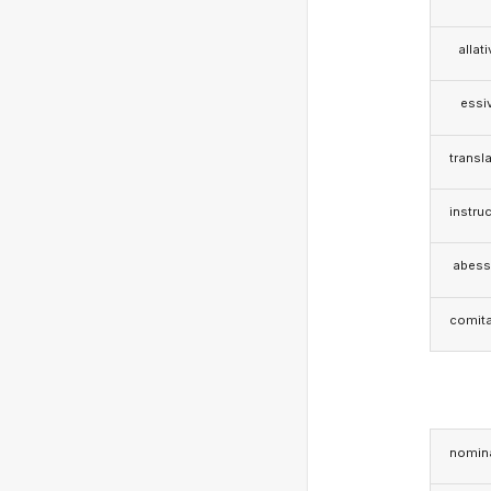
allat
essi
transla
instruc
abess
comita
nomina