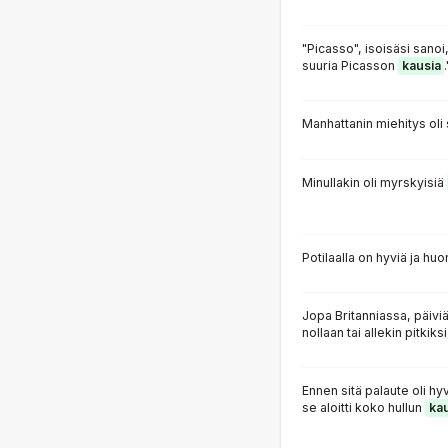
"Picasso", isoisäsi sanoi
suuria Picasson
kausia
.
Manhattanin miehitys ol
Minullakin oli myrskyisiä
Potilaalla on hyviä ja hu
Jopa Britanniassa, päivi
nollaan tai allekin pitkiks
Ennen sitä palaute oli hy
se aloitti koko hullun
ka