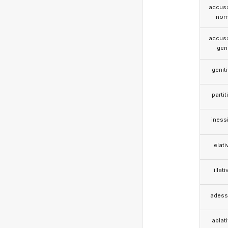
accusa
nom
accusa
gen
genit
partit
iness
elati
illati
adess
ablat