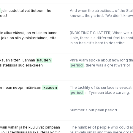
julmuudet tulivat tietoon - he
And when the atrocities... of the Stal
eet!
known... they cried, "We didn't know
 aikareiässä, on erilainen tunne
(INDISTINCT CHATTER) When we tra
 joka on niin yksinkertainen, että
Hole, there's a different feel to an
is so basic it's hard to describe.
 kauan sitten, Lannan
kauden
Phra Ajarn spoke about how long ti
 taistelussa suojellakseen
period
, there was a great warrior
yrinean neoprimitiivisen
kauden
The tactility of its surface is evocat
period
in Tyrinean blade carving.
Summer's our peak period.
 vain vähän ja he kuuluivat jompaan
The number of people who could ac
joilla teollisuusaikakaudella voitiin
relatively small and they were orga