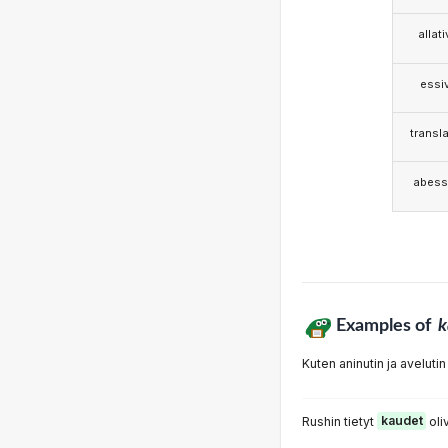
allat
essi
transla
abess
Examples of
k
Kuten aninutin ja aveluti
Rushin tietyt
kaudet
oli