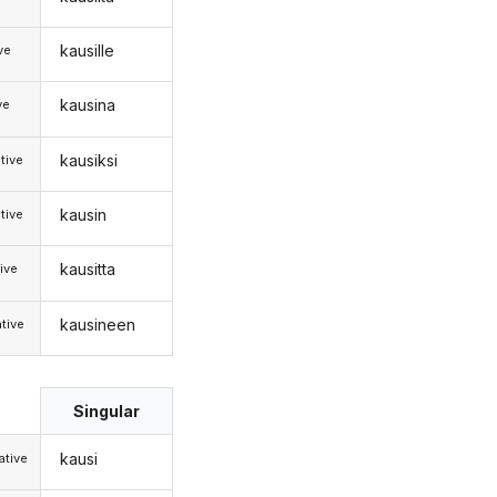
kausille
ive
kausina
ve
kausiksi
tive
kausin
tive
kausitta
ive
kausineen
tive
Singular
kausi
tive