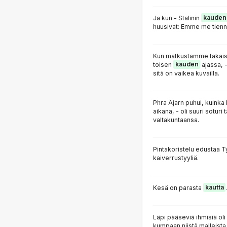
Ja kun - Stalinin
kauden
huusivat: Emme me tienn
Kun matkustamme takaisin
toisen
kauden
ajassa, -
sitä on vaikea kuvailla.
Phra Ajarn puhui, kuinka
aikana, - oli suuri soturi
valtakuntaansa.
Pintakoristelu edustaa T
kaiverrustyyliä.
Kesä on parasta
kautta
.
Läpi pääseviä ihmisiä oli
kumpaan niistä malleista, 