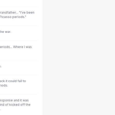
randfather... "I've been
 Picasso periods."
the war.
eriods... Where I was
.
ck it could fall to
riods.
response and it was
nd of kicked off the
.