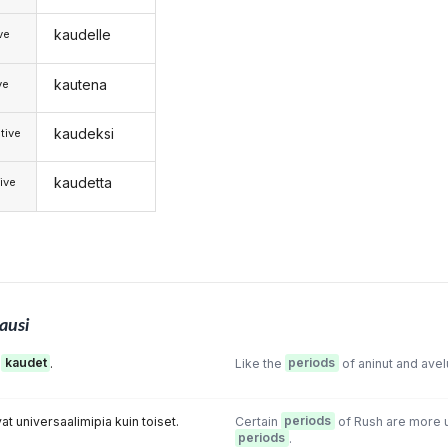
kaudelle
ive
kautena
ve
kaudeksi
tive
kaudetta
ive
ausi
n
kaudet
.
Like the
periods
of aninut and avelu
vat universaalimipia kuin toiset.
Certain
periods
of Rush are more u
periods
.