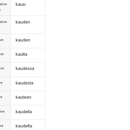
kausi
tive
.
kauden
tive
.
kauden
ive
kautta
ive
kaudessa
ive
kaudesta
ve
kauteen
ve
kaudella
ive
kaudelta
ive