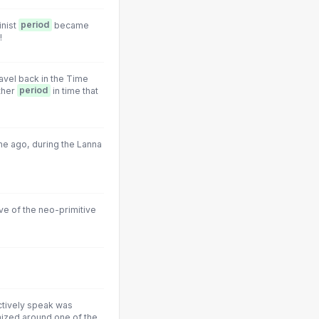
inist
period
became
!
vel back in the Time
other
period
in time that
me ago, during the Lanna
ive of the neo-primitive
tively speak was
nized around one of the