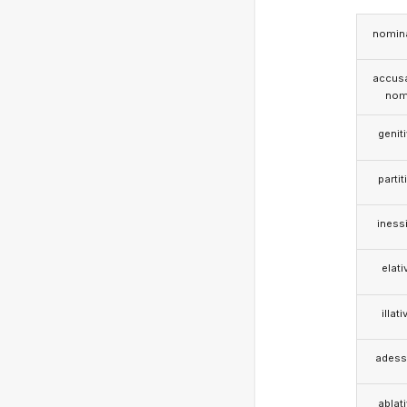
nomina
accusa
nom
genit
partit
iness
elati
illati
adess
ablat