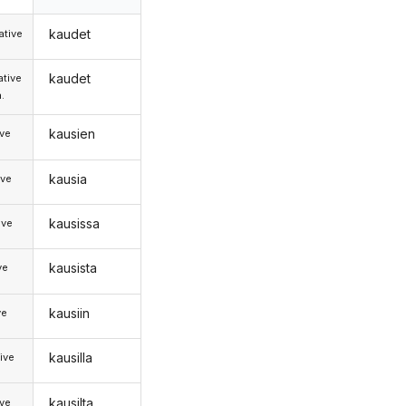
kaudet
tive
kaudet
tive
.
kausien
ive
kausia
ive
kausissa
ive
kausista
ve
kausiin
ve
kausilla
ive
kausilta
ive