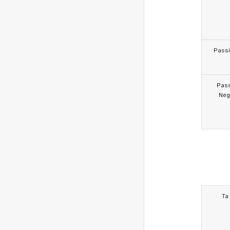
Pass
Pas
Neg
Ta