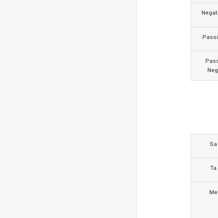
Negat
Pass
Pas
Neg
Sa
Ta
Me