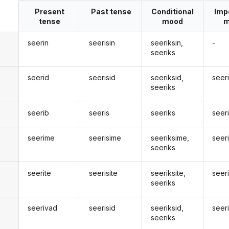
Present
Past tense
Conditional
Imp
tense
mood
m
seerin
seerisin
seeriksin,
-
seeriks
seerid
seerisid
seeriksid,
seer
seeriks
seerib
seeris
seeriks
seer
seerime
seerisime
seeriksime,
seer
seeriks
seerite
seerisite
seeriksite,
seer
seeriks
seerivad
seerisid
seeriksid,
seer
d
seeriks