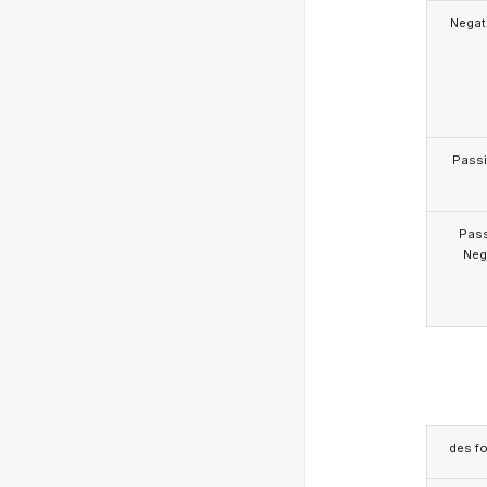
Negat
Pass
Pas
Neg
des f