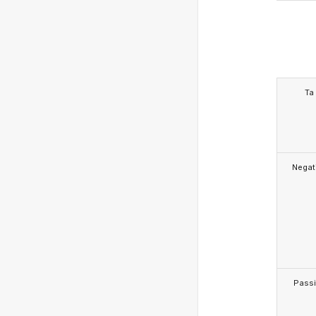
Ta
Negat
Pass