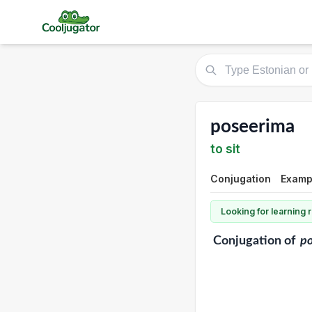
poseerima
to sit
Conjugation
Exampl
Looking for learning
Conjugation
of
p