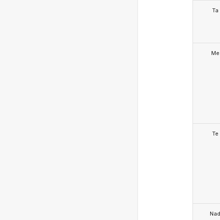
Ta
Me
Te
Na