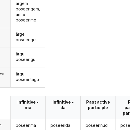
ärgem
poseerigem,
ärme
poseerime
ärge
poseerige
ärgu
d
poseerigu
ärgu
ive
poseeritagu
Infinitive -
Infinitive -
Past active
ma
da
participle
pa
par
poseerima
poseerida
poseerinud
pose
m