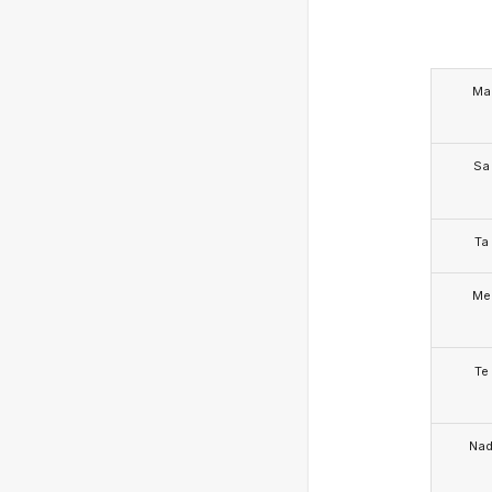
Ma
Sa
Ta
Me
Te
Na