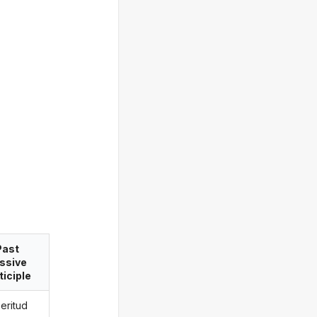
Past
ssive
ticiple
eritud