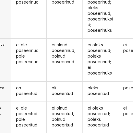
poseerinud
poseerinud
poseerinud;
oleks
poseerinud;
poseerinuksi
d;
poseerinuks
ei ole
ei olnud
ei oleks
ei
ive
poseerinud,
poseerinud,
poseerinud;
pose
pole
polnud
poleks
poseerinud
poseerinud
poseerinud;
ei
poseerinuks
on
oli
oleks
pose
ive
poseeritud
poseeritud
poseeritud
ei ole
ei olnud
ei oleks
ei
s.
poseeritud,
poseeritud,
poseeritud;
pose
.
pole
polnud
poleks
poseeritud
poseeritud
poseeritud