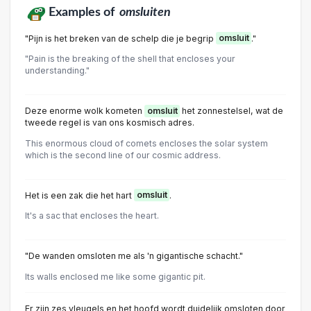
Examples of
omsluiten
"Pijn is het breken van de schelp die je begrip
omsluit
."
"Pain is the breaking of the shell that encloses your
understanding."
Deze enorme wolk kometen
omsluit
het zonnestelsel, wat de
tweede regel is van ons kosmisch adres.
This enormous cloud of comets encloses the solar system
which is the second line of our cosmic address.
Het is een zak die het hart
omsluit
.
It's a sac that encloses the heart.
"De wanden omsloten me als 'n gigantische schacht."
Its walls enclosed me like some gigantic pit.
Er zijn zes vleugels en het hoofd wordt duidelijk omsloten door