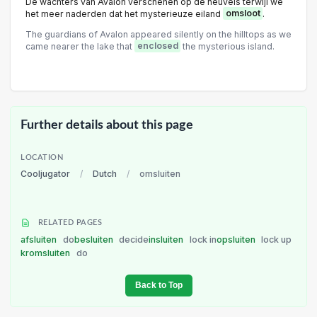
De wachters van Avalon verschenen op de heuvels terwijl we
het meer naderden dat het mysterieuze eiland
omsloot
.
The guardians of Avalon appeared silently on the hilltops as we
came nearer the lake that
enclosed
the mysterious island.
Further details about this page
LOCATION
Cooljugator
/
Dutch
/
omsluiten
RELATED PAGES
afsluiten
do
besluiten
decide
insluiten
lock in
opsluiten
lock up
kromsluiten
do
Back to Top