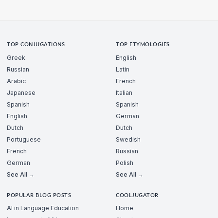
TOP CONJUGATIONS
TOP ETYMOLOGIES
Greek
English
Russian
Latin
Arabic
French
Japanese
Italian
Spanish
Spanish
English
German
Dutch
Dutch
Portuguese
Swedish
French
Russian
German
Polish
See All →
See All →
POPULAR BLOG POSTS
COOLJUGATOR
AI in Language Education
Home