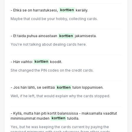
- Ehkä se on harrastuksesi,
korttien
keräily.
Maybe that could be your hobby, collecting cards.
- Et taida puhua ainoastaan
korttien
jakamisesta.
You're not talking about dealing cards here.
- Hän vaihtoi
korttien
koodit.
She changed the PIN codes on the credit cards.
- Jos hän lähti, se selittää
korttien
tulon loppumisen.
Well, if he left, that would explain why the cards stopped.
- Kyllä, mutta hän piti kortit balanssissa - maksamalla vaaditut
minimisummat muiden
korttien
tuloilla.
Yes, but he was keeping the cards current by paying the
required minimums with cash advances from other cards.