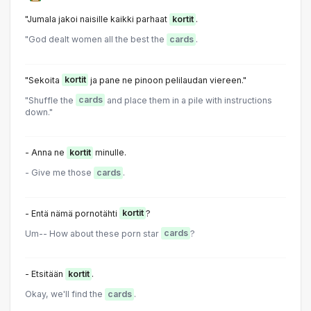
"Jumala jakoi naisille kaikki parhaat
kortit
.
"God dealt women all the best the
cards
.
"Sekoita
kortit
ja pane ne pinoon pelilaudan viereen."
"Shuffle the
cards
and place them in a pile with instructions
down."
- Anna ne
kortit
minulle.
- Give me those
cards
.
- Entä nämä pornotähti
kortit
?
Um-- How about these porn star
cards
?
- Etsitään
kortit
.
Okay, we'll find the
cards
.