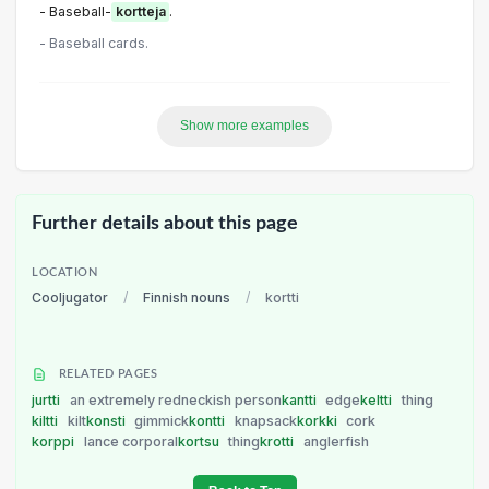
- Baseball-
kortteja
.
- Baseball cards.
Show more examples
Further details about this page
LOCATION
Cooljugator
/
Finnish nouns
/
kortti
RELATED PAGES
jurtti
an extremely redneckish person
kantti
edge
keltti
thing
kiltti
kilt
konsti
gimmick
kontti
knapsack
korkki
cork
korppi
lance corporal
kortsu
thing
krotti
anglerfish