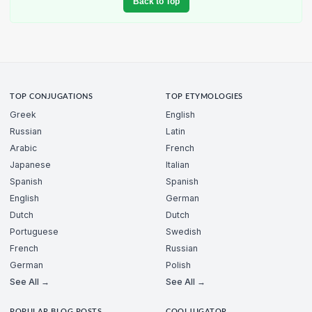
Back to Top
TOP CONJUGATIONS
TOP ETYMOLOGIES
Greek
English
Russian
Latin
Arabic
French
Japanese
Italian
Spanish
Spanish
English
German
Dutch
Dutch
Portuguese
Swedish
French
Russian
German
Polish
See All →
See All →