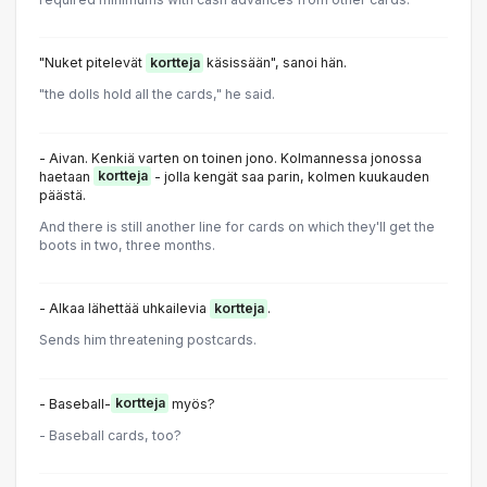
"Nuket pitelevät
kortteja
käsissään", sanoi hän.
"the dolls hold all the cards," he said.
- Aivan. Kenkiä varten on toinen jono. Kolmannessa jonossa
haetaan
kortteja
- jolla kengät saa parin, kolmen kuukauden
päästä.
And there is still another line for cards on which they'll get the
boots in two, three months.
- Alkaa lähettää uhkailevia
kortteja
.
Sends him threatening postcards.
- Baseball-
kortteja
myös?
- Baseball cards, too?