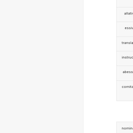
allat
essi
transla
instruc
abess
comita
nomina