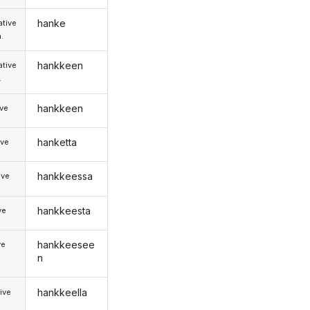
hanke
tive
.
hankkeen
tive
.
hankkeen
ive
hanketta
ive
hankkeessa
ive
hankkeesta
ve
hankkeesee
ve
n
hankkeella
ive