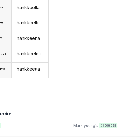
hankkeelta
ive
hankkeelle
ive
hankkeena
ve
hankkeeksi
tive
hankkeetta
ive
anke
.
Mark young's
projects
.