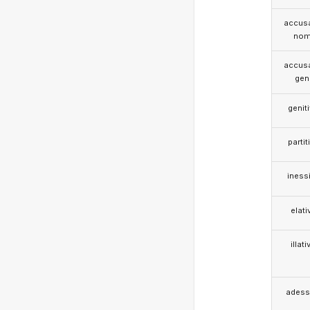
accusa
nom
accusa
gen
genit
partit
iness
elati
illati
adess