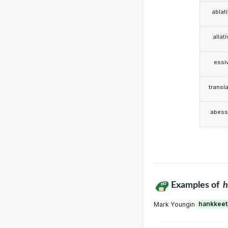
ablat
allat
essi
transla
abess
Examples of
h
Mark Youngin
hankkeet