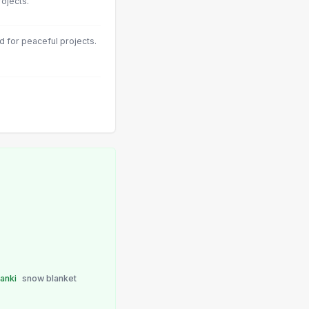
ojects.
ed for peaceful projects.
anki
snow blanket