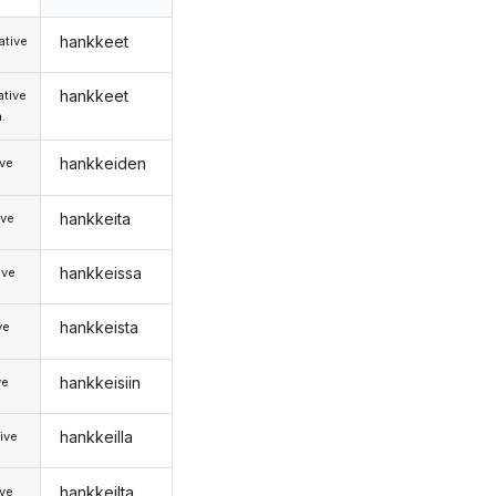
hankkeet
tive
hankkeet
tive
.
hankkeiden
ive
hankkeita
ive
hankkeissa
ive
hankkeista
ve
hankkeisiin
ve
hankkeilla
ive
hankkeilta
ive