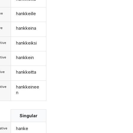
hankkeille
ive
hankkeina
ve
hankkeiksi
tive
hankkein
tive
hankkeitta
ive
hankkeinee
tive
n
Singular
hanke
tive