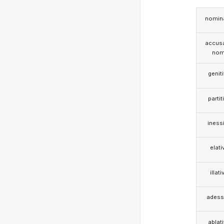
nomina
accusa
nom
genit
partit
iness
elati
illati
adess
ablat