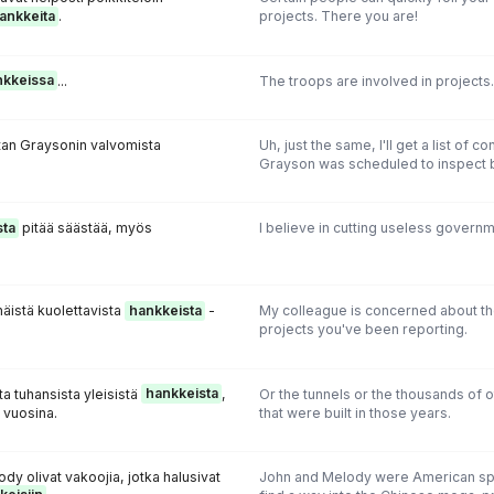
ankkeita
.
projects. There you are!
nkkeissa
...
The troops are involved in projects..
stan Graysonin valvomista
Uh, just the same, I'll get a list of c
Grayson was scheduled to inspect b
sta
pitää säästää, myös
I believe in cutting useless governm
näistä kuolettavista
hankkeista
-
My colleague is concerned about t
projects you've been reporting.
ta tuhansista yleisistä
hankkeista
,
Or the tunnels or the thousands of ot
a vuosina.
that were built in those years.
ody olivat vakoojia, jotka halusivat
John and Melody were American sp