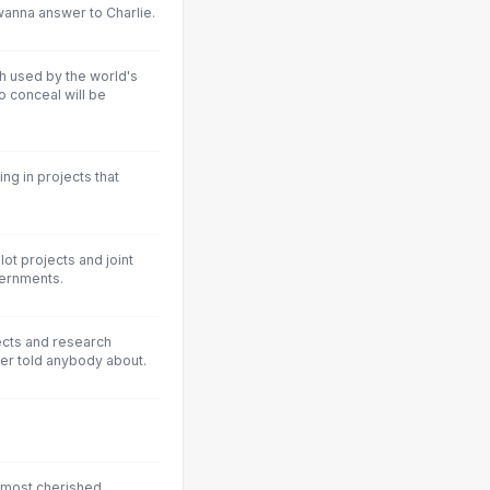
wanna answer to Charlie.
gh used by the world's
o conceal will be
ing in projects that
ot projects and joint
vernments.
ects and research
er told anybody about.
r most cherished