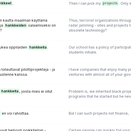
nkkeet
.
Then I can pick my
projects
. Only 
jen kautta maailman käyttämä
Thus, terrorist organizations throu
 ja
hankkeiden
salaamiseksi on
radar jamming - sites and projects t
a?
obsolete technology?
tukea oppilaiden
hankkeita
.
Our school has a policy of participat
students initiate.
 toteuttavat pilottiprojekteja - ja
I have companies that enjoy many pil
tustenne kanssa.
ventures with almost all of your go
hankkeita
, joista mies ei ollut
Problem is, we inherited black proj
programs that he started but he nev
en voi rahoittaa.
But I can such projects not finance,
uvat helposti poikkiteloin -
Certain people can quickly foil you