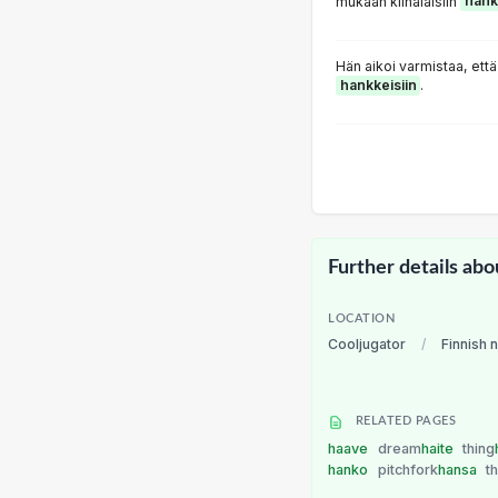
mukaan kiinalaisiin
hank
Hän aikoi varmistaa, että
hankkeisiin
.
Further details abo
LOCATION
Cooljugator
/
Finnish 
RELATED PAGES
haave
dream
haite
thing
hanko
pitchfork
hansa
t