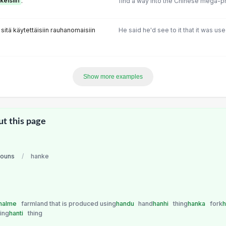
keisiin
.
find a way into the Chinese mega-pr
 sitä käytettäisiin rauhanomaisiin
He said he'd see to it that it was us
Show more examples
ut this page
nouns
/
hanke
halme
farmland that is produced using
handu
hand
hanhi
thing
hanka
fork
h
hing
hanti
thing