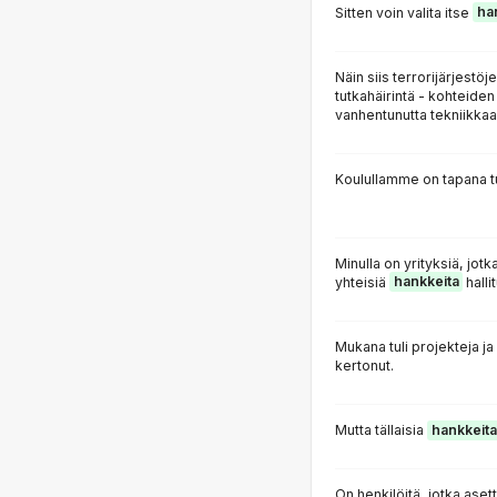
Sitten voin valita itse
ha
Näin siis terrorijärjestö
tutkahäirintä - kohteiden
vanhentunutta tekniikka
Koulullamme on tapana 
Minulla on yrityksiä, jotka
yhteisiä
hankkeita
halli
Mukana tuli projekteja ja
kertonut.
Mutta tällaisia
hankkeita
On henkilöitä, jotka asett