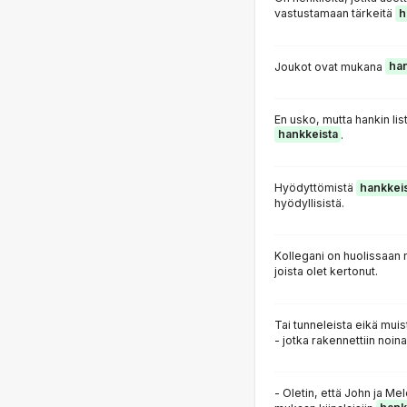
vastustamaan tärkeitä
h
Joukot ovat mukana
ha
En usko, mutta hankin li
hankkeista
.
Hyödyttömistä
hankkei
hyödyllisistä.
Kollegani on huolissaan 
joista olet kertonut.
Tai tunneleista eikä muis
- jotka rakennettiin noin
- Oletin, että John ja Mel