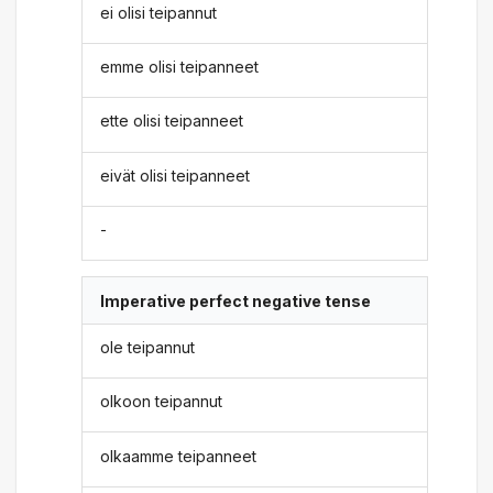
ei olisi teipannut
emme olisi teipanneet
ette olisi teipanneet
eivät olisi teipanneet
-
Imperative perfect negative tense
ole teipannut
olkoon teipannut
olkaamme teipanneet