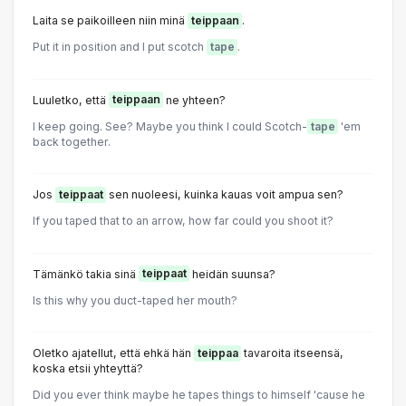
Laita se paikoilleen niin minä
teippaan
.
Put it in position and I put scotch
tape
.
Luuletko, että
teippaan
ne yhteen?
I keep going. See? Maybe you think I could Scotch-
tape
'em
back together.
Jos
teippaat
sen nuoleesi, kuinka kauas voit ampua sen?
If you taped that to an arrow, how far could you shoot it?
Tämänkö takia sinä
teippaat
heidän suunsa?
Is this why you duct-taped her mouth?
Oletko ajatellut, että ehkä hän
teippaa
tavaroita itseensä,
koska etsii yhteyttä?
Did you ever think maybe he tapes things to himself 'cause he