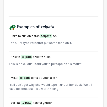
Examples of
teipata
- Ehkä minun on paras
teipata
se.
- Yes. - Maybe I'd better put some tape on it.
- Käskin
teipata
häneltä suun!
This is ridiculous! I told you to put tape on his mouth!
- Miksi
teipata
tämä pöydän alle?
I still don't get why she would tape it under her desk. Well, I
have no idea, but if it's worth hiding,
- Vaikka
teipata
kankut yhteen.