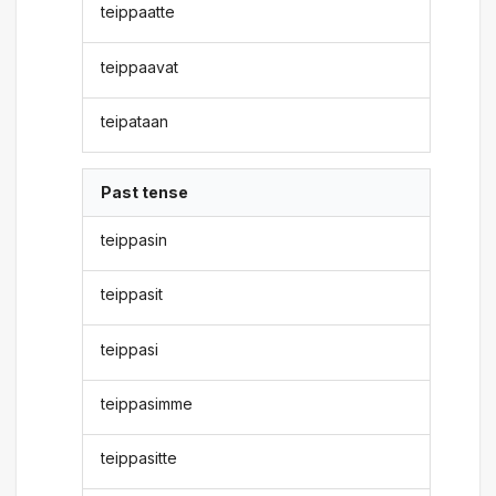
teippaatte
teippaavat
teipataan
Past tense
teippasin
teippasit
teippasi
teippasimme
teippasitte