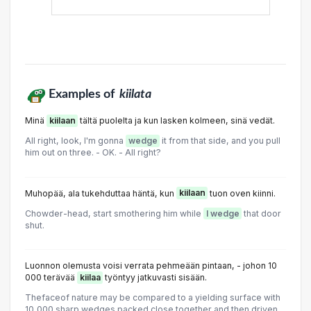
Examples of
kiilata
Minä
kiilaan
tältä puolelta ja kun lasken kolmeen, sinä vedät.
All right, look, I'm gonna
wedge
it from that side, and you pull
him out on three. - OK. - All right?
Muhopää, ala tukehduttaa häntä, kun
kiilaan
tuon oven kiinni.
Chowder-head, start smothering him while
I wedge
that door
shut.
Luonnon olemusta voisi verrata pehmeään pintaan, - johon 10
000 terävää
kiilaa
työntyy jatkuvasti sisään.
Thefaceof nature may be compared to a yielding surface with
10,000 sharp wedges packed close together and then driven