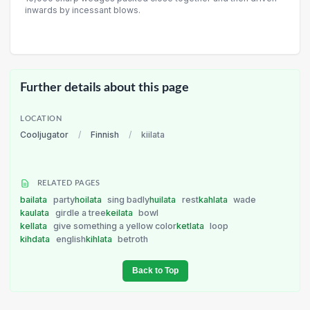
inwards by incessant blows.
Further details about this page
LOCATION
Cooljugator
/
Finnish
/
kiilata
RELATED PAGES
bailata
party
hoilata
sing badly
huilata
rest
kahlata
wade
kaulata
girdle a tree
keilata
bowl
kellata
give something a yellow color
ketlata
loop
kihdata
english
kihlata
betroth
Back to Top