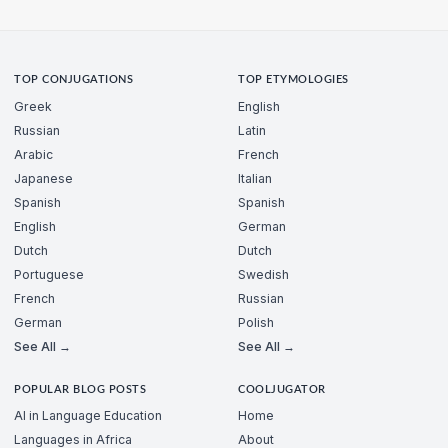
TOP CONJUGATIONS
TOP ETYMOLOGIES
Greek
English
Russian
Latin
Arabic
French
Japanese
Italian
Spanish
Spanish
English
German
Dutch
Dutch
Portuguese
Swedish
French
Russian
German
Polish
See All →
See All →
POPULAR BLOG POSTS
COOLJUGATOR
AI in Language Education
Home
Languages in Africa
About