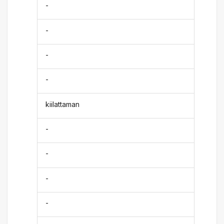
-
-
-
-
kiilattaman
-
-
-
-