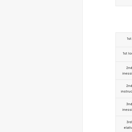
1st
1st l
2n
iness
2n
instruc
3n
iness
3rd
elati