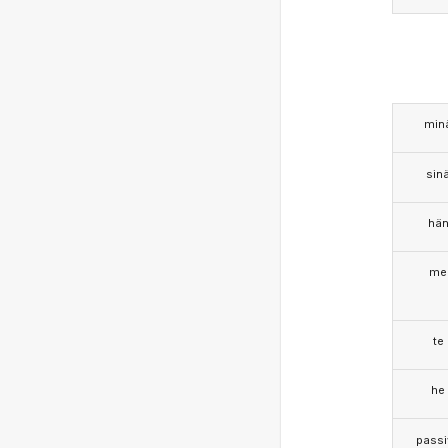
min
sin
hä
me
te
he
passi