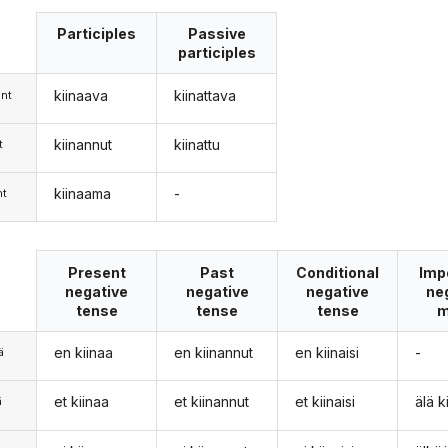
Participles
Passive
participles
kiinaava
kiinattava
nt
kiinannut
kiinattu
t
kiinaama
-
nt
Present
Past
Conditional
Imp
negative
negative
negative
ne
tense
tense
tense
m
en kiinaa
en kiinannut
en kiinaisi
-
ä
et kiinaa
et kiinannut
et kiinaisi
älä k
ä