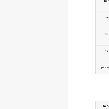
hä
me
te
he
passi
min