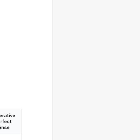
erative
rfect
ense