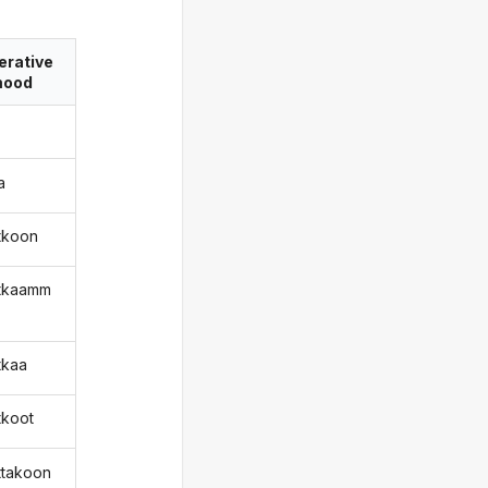
erative
ood
a
atkoon
atkaamm
tkaa
tkoot
attakoon