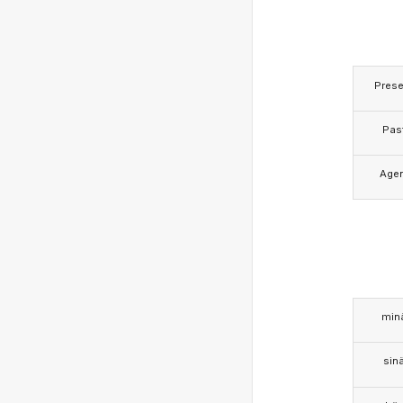
Prese
Pas
Age
min
sin