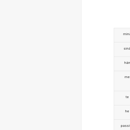
min
sin
hä
me
te
he
passi