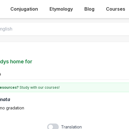
Conjugation
Etymology
Blog
Courses
odys home for
s
 resources?
Study with our courses!
inata
 no gradation
Translation