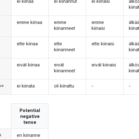
ei kiinaa
ei kiinannut
ei kiinaisi
älkö
n
kiina
emme kiinaa
emme
emme
älk
kiinanneet
kiinaisi
kiina
ette kiinaa
ette
ette kiinaisi
älkä
kiinanneet
kiina
eivät kiinaa
eivät
eivät kiinaisi
älkö
kiinanneet
kiina
ei kiinata
oli kiinattu
-
-
ve
Potential
negative
tense
en kiinanne
ä