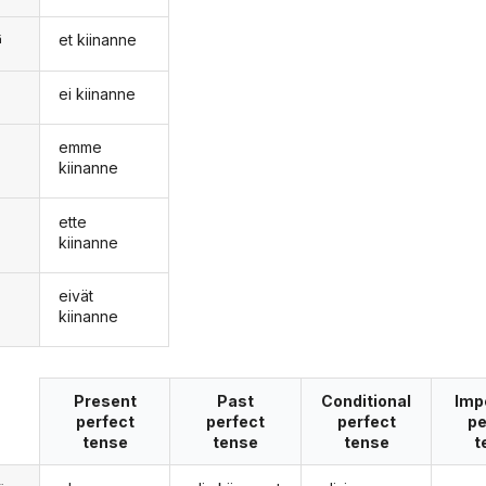
et kiinanne
ä
ei kiinanne
n
emme
kiinanne
ette
kiinanne
eivät
kiinanne
Present
Past
Conditional
Imp
perfect
perfect
perfect
pe
tense
tense
tense
t