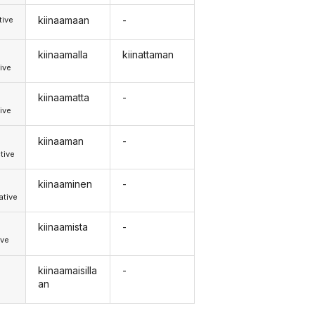
kiinaamaan
-
tive
kiinaamalla
kiinattaman
ive
kiinaamatta
-
ive
kiinaaman
-
tive
kiinaaminen
-
tive
kiinaamista
-
ive
kiinaamaisilla
-
an