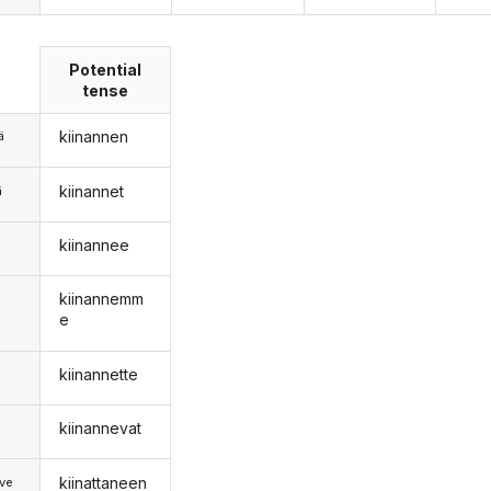
Potential
tense
kiinannen
ä
kiinannet
ä
kiinannee
n
kiinannemm
e
kiinannette
kiinannevat
kiinattaneen
ve