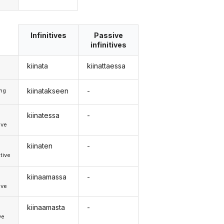
Infinitives
Passive
infinitives
kiinata
kiinattaessa
kiinatakseen
-
ong
kiinatessa
-
d
ive
kiinaten
-
d
tive
kiinaamassa
-
d
ive
kiinaamasta
-
ve