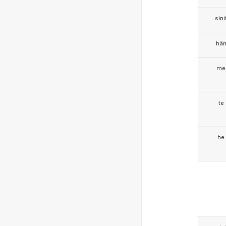
sin
hä
me
te
he