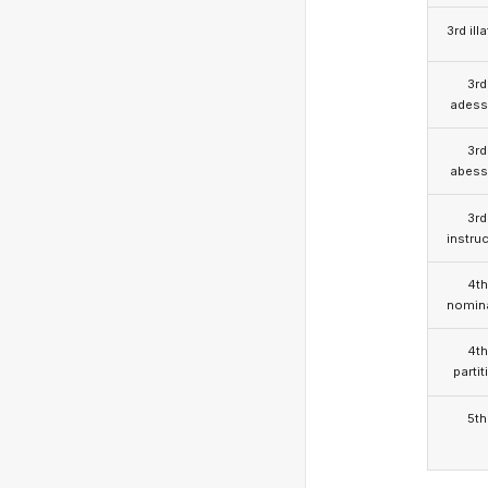
3rd illa
3rd
adess
3rd
abess
3rd
instruc
4th
nomina
4th
partit
5th