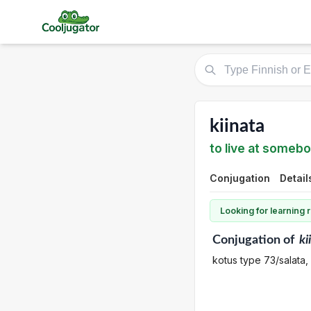
kiinata
to live at someb
Conjugation
Detail
Looking for learning
Conjugation
of
ki
kotus type 73/salata,