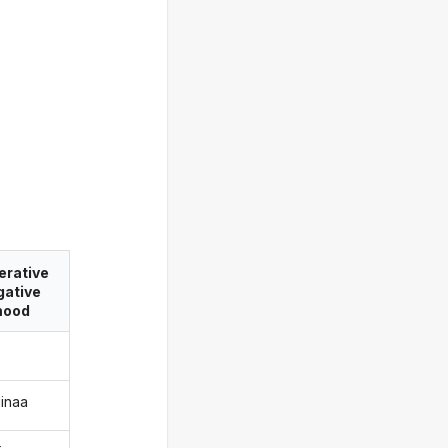
erative
gative
ood
iinaa