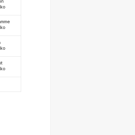
ön
tko
äämme
tko
ä
tko
öt
tko