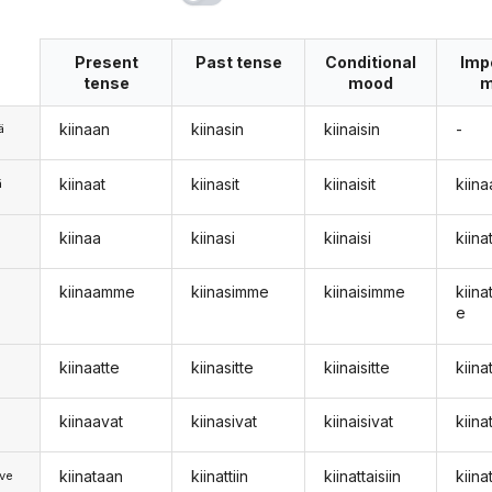
Present
Past tense
Conditional
Imp
tense
mood
m
kiinaan
kiinasin
kiinaisin
-
ä
kiinaat
kiinasit
kiinaisit
kiina
ä
kiinaa
kiinasi
kiinaisi
kiin
n
kiinaamme
kiinasimme
kiinaisimme
kiin
e
kiinaatte
kiinasitte
kiinaisitte
kiina
kiinaavat
kiinasivat
kiinaisivat
kiina
kiinataan
kiinattiin
kiinattaisiin
kiin
ve