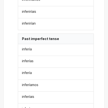
inferiríais
inferirían
Past imperfect tense
infería
inferías
infería
inferíamos
inferíais