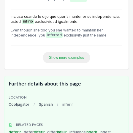
Incluso cuando le dijo que quería mantener su independencia,
usted
infirió
exclusividad igualmente.
Even though she told you she wanted to maintain her
independence, you
inferred
exclusivity just the same.
Show more examples
Further details about this page
LOCATION
Cooljugator
/
Spanish
/
inferir
RELATED PAGES
deferir
defer
diferir
differ
influir
influence
ingerir
ingest