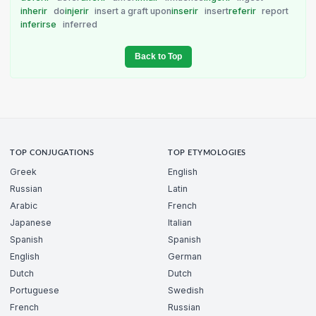
inherir
do
injerir
insert a graft upon
inserir
insert
referir
report
inferirse
inferred
Back to Top
TOP CONJUGATIONS
TOP ETYMOLOGIES
Greek
English
Russian
Latin
Arabic
French
Japanese
Italian
Spanish
Spanish
English
German
Dutch
Dutch
Portuguese
Swedish
French
Russian