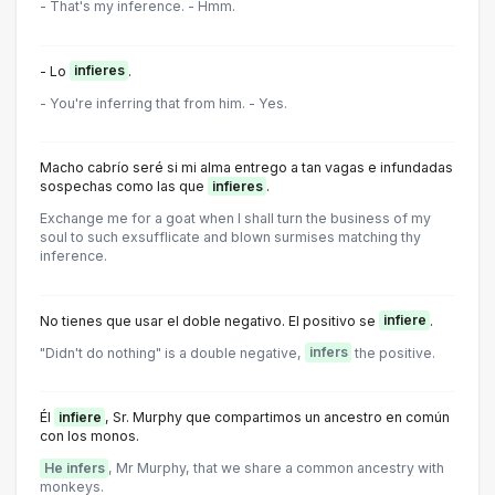
- That's my inference. - Hmm.
- Lo
infieres
.
- You're inferring that from him. - Yes.
Macho cabrío seré si mi alma entrego a tan vagas e infundadas
sospechas como las que
infieres
.
Exchange me for a goat when I shall turn the business of my
soul to such exsufflicate and blown surmises matching thy
inference.
No tienes que usar el doble negativo. El positivo se
infiere
.
"Didn't do nothing" is a double negative,
infers
the positive.
Él
infiere
, Sr. Murphy que compartimos un ancestro en común
con los monos.
He infers
, Mr Murphy, that we share a common ancestry with
monkeys.