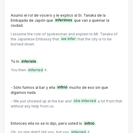
Asumo el rol de vocero y le explico al Sr. Tanaka de la
Embajada de Japón que
inferimos
que van a quemar la
ciudad.
I assume the role of spokesman and explain to Mr. Tanaka of
the Japanese Embassy that
we infer
that the city is to be
burned down.
Tú lo
inferiste
.
You then
inferred
it.
- Sólo fuimos al bar y ella
infirió
mucho de eso sin que
digamos nada.
- We just showed up at the bar and
she inferred
a lot from that
without any help from us.
Entonces ella no se lo dijo, pero usted lo
infirió
.
Oh, so she didn't tell you, but you
inferred
it.