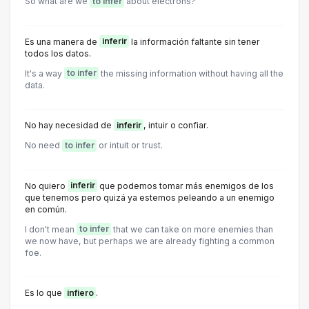
So what are we
to infer
about electrons?
Es una manera de
inferir
la información faltante sin tener
todos los datos.
It's a way
to infer
the missing information without having all the
data.
No hay necesidad de
inferir
, intuir o confiar.
No need
to infer
or intuit or trust.
No quiero
inferir
que podemos tomar más enemigos de los
que tenemos pero quizá ya estemos peleando a un enemigo
en común.
I don't mean
to infer
that we can take on more enemies than
we now have, but perhaps we are already fighting a common
foe.
Es lo que
infiero
.