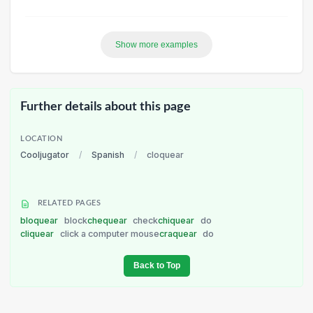
Show more examples
Further details about this page
LOCATION
Cooljugator
/
Spanish
/
cloquear
RELATED PAGES
bloquear
block
chequear
check
chiquear
do
cliquear
click a computer mouse
craquear
do
Back to Top