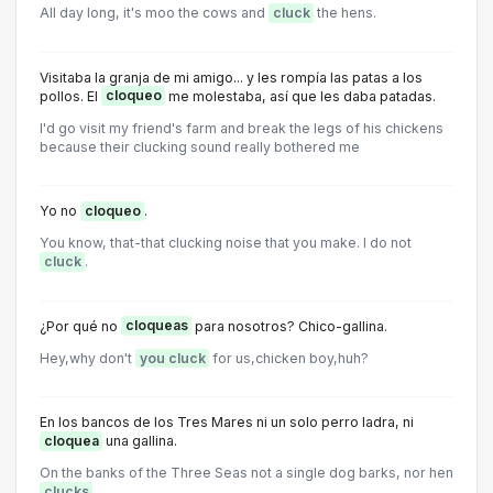
All day long, it's moo the cows and
cluck
the hens.
Visitaba la granja de mi amigo... y les rompía las patas a los
pollos. El
cloqueo
me molestaba, así que les daba patadas.
I'd go visit my friend's farm and break the legs of his chickens
because their clucking sound really bothered me
Yo no
cloqueo
.
You know, that-that clucking noise that you make. I do not
cluck
.
¿Por qué no
cloqueas
para nosotros? Chico-gallina.
Hey,why don't
you cluck
for us,chicken boy,huh?
En los bancos de los Tres Mares ni un solo perro ladra, ni
cloquea
una gallina.
On the banks of the Three Seas not a single dog barks, nor hen
clucks
.