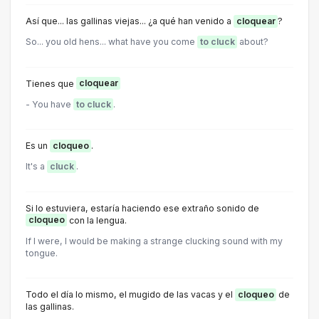
Así que... las gallinas viejas... ¿a qué han venido a
cloquear
?
So... you old hens... what have you come
to cluck
about?
Tienes que
cloquear
- You have
to cluck
.
Es un
cloqueo
.
It's a
cluck
.
Si lo estuviera, estaría haciendo ese extraño sonido de
cloqueo
con la lengua.
If I were, I would be making a strange clucking sound with my
tongue.
Todo el día lo mismo, el mugido de las vacas y el
cloqueo
de
las gallinas.