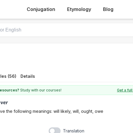
Conjugation
Etymology
Blog
les (56)
Details
 resources?
Study with our courses!
Get a fu
ever
e the following meanings: will likely, will, ought, owe
Translation