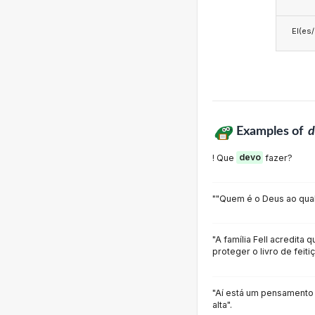
El(es
Examples of
d
! Que
devo
fazer?
""Quem é o Deus ao qua
"A família Fell acredita 
proteger o livro de feiti
"Aí está um pensamento
alta".