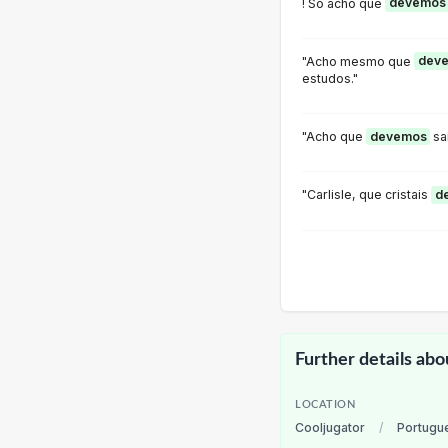
! Só acho que
devemos
"Acho mesmo que
dev
estudos."
"Acho que
devemos
sa
"Carlisle, que cristais
d
Further details abo
LOCATION
Cooljugator
/
Portugu