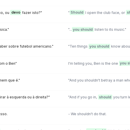
co, ou
devo
fazer isto?"
"
Should
I open the club face, or
s
sica."
"...
you should
listen to its music."
aber sobre futebol americano."
"Ten things
you should
know about 
com o Ben"
I'm telling you, Ben is the one
you s
omem que é."
"And you shouldn't betray a man who
irar à esquerda ou à direita?"
"And if you go in,
should
you turn le
isso.
- We shouldn't do that.