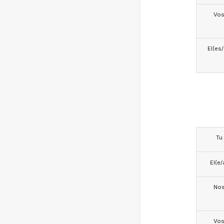
Vo
El(es
Tu
El(e/
No
Vo