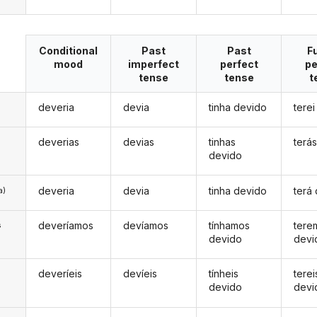
Conditional
Past
Past
F
mood
imperfect
perfect
pe
tense
tense
t
deveria
devia
tinha devido
tere
deverias
devias
tinhas
terá
devido
deveria
devia
tinha devido
terá
a)
deveríamos
devíamos
tínhamos
tere
s
devido
devi
deveríeis
devíeis
tínheis
terei
s
devido
devi