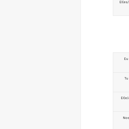
El(es
Eu
Tu
El(e/
No