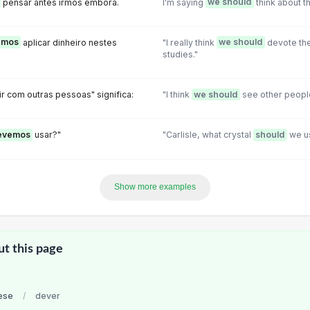
pensar antes irmos embora.
I'm saying
we should
think about t
emos
aplicar dinheiro nestes
"I really think
we should
devote th
studies."
ir com outras pessoas" significa:
"I think
we should
see other peopl
evemos
usar?"
"Carlisle, what crystal
should
we u
Show more examples
ut this page
ese
/
dever