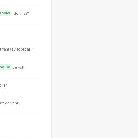
hould
I do this?"
fantasy football. "
hould
be with.
 is."
ft or right?