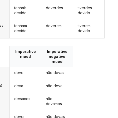
tenhais
deverdes
tiverdes
s
devido
devido
tenham
deverem
tiverem
/as
devido
devido
Imperative
Imperative
mood
negative
mood
deve
não devas
deva
não deva
a)
devamos
não
s
devamos
devei
não devais
s