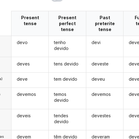
Present
Present
Past
F
tense
perfect
preterite
t
tense
tense
devo
tenho
devi
deve
devido
deves
tens devido
deveste
deve
deve
tem devido
deveu
deve
a)
devemos
temos
devemos
dev
s
devido
deveis
tendes
devestes
deve
s
devido
devem
têm devido
deveram
deve
/as