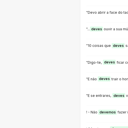
"Devo abrir a face do ta
"...
deves
ouvir a sua mú
"10 coisas que
deves
s
"Digo-te,
deves
ficar 
"E não
deves
trair o h
"E se entrares,
deves
v
! - Não
devemos
fazer 