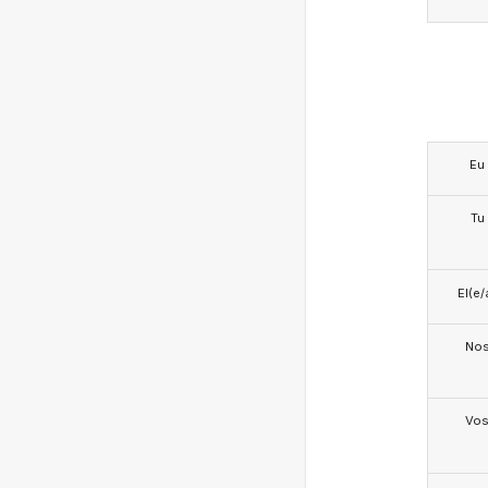
Eu
Tu
El(e/
No
Vo