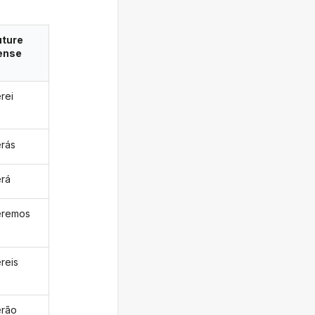
uture
ense
rei
rás
rá
eremos
reis
rão