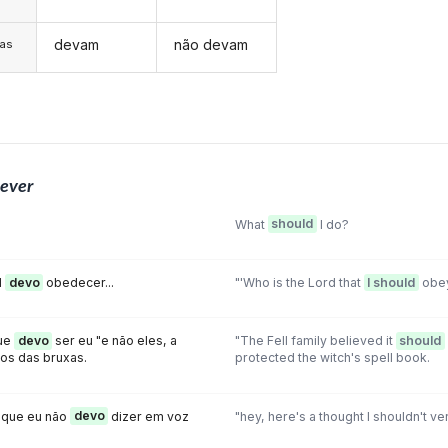
devam
não devam
/as
ever
What
should
I do?
l
devo
obedecer...
"'Who is the Lord that
I should
obey 
que
devo
ser eu "e não eles, a
"The Fell family believed it
should
ços das bruxas.
protected the witch's spell book.
 que eu não
devo
dizer em voz
"hey, here's a thought I shouldn't ve