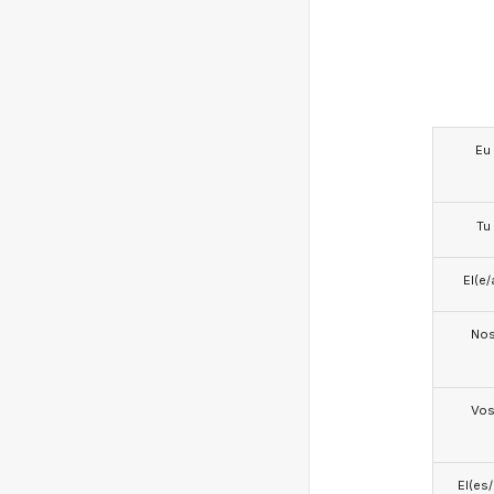
Eu
Tu
El(e/
No
Vo
El(es