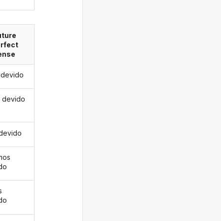
uture
rfect
ense
i devido
s devido
 devido
mos
do
s
do