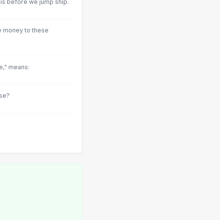
his before we jump ship.
e money to these
e," means:
se?