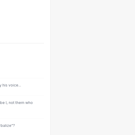
his voice...
be I, not them who
rbalize"?