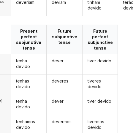
deveriam
deviam
tinham
terã
/as
devido
devi
Present
Future
Future
perfect
subjunctive
perfect
subjunctive
tense
subjunctive
tense
tense
tenha
dever
tiver devido
devido
tenhas
deveres
tiveres
devido
devido
tenha
dever
tiver devido
a)
devido
tenhamos
devermos
tivermos
s
devido
devido