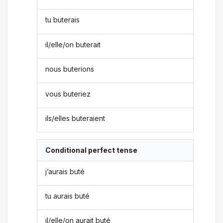
tu buterais
il/elle/on buterait
nous buterions
vous buteriez
ils/elles buteraient
Conditional perfect tense
j’aurais buté
tu aurais buté
il/elle/on aurait buté