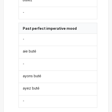
-
Past perfect imperative mood
-
aie buté
-
ayons buté
ayez buté
-