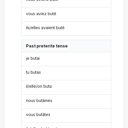
vous aviez buté
ils/elles avaient buté
Past preterite tense
je butai
tu butas
il/elle/on buta
nous butâmes
vous butâtes