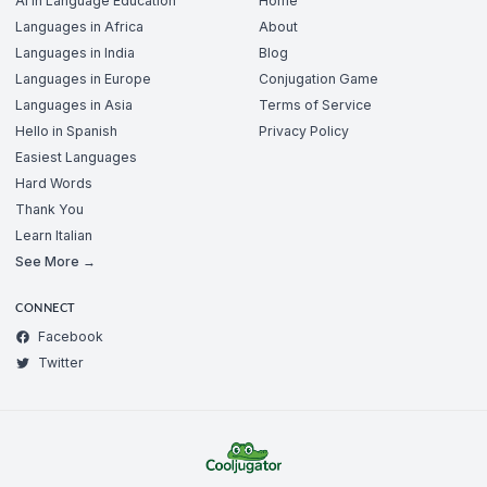
AI in Language Education
Home
Languages in Africa
About
Languages in India
Blog
Languages in Europe
Conjugation Game
Languages in Asia
Terms of Service
Hello in Spanish
Privacy Policy
Easiest Languages
Hard Words
Thank You
Learn Italian
See More →
CONNECT
Facebook
Twitter