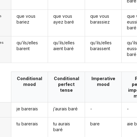
baré
que vous
que vous
que vous
que 
s
bariez
ayez baré
barassiez
euss
baré
qu’ils/elles
qu’ils/elles
qu’ils/elles
qu’il
les
barent
aient baré
barassent
euss
baré
Conditional
Conditional
Imperative
mood
perfect
mood
pe
tense
imp
m
je barerais
j’aurais baré
-
-
tu barerais
tu aurais
bare
aie 
baré