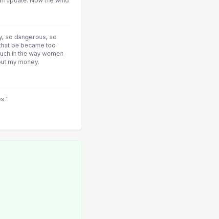
o an update. Now the wind
y, so dangerous, so
that be became too
much in the way women
out my money.
s."