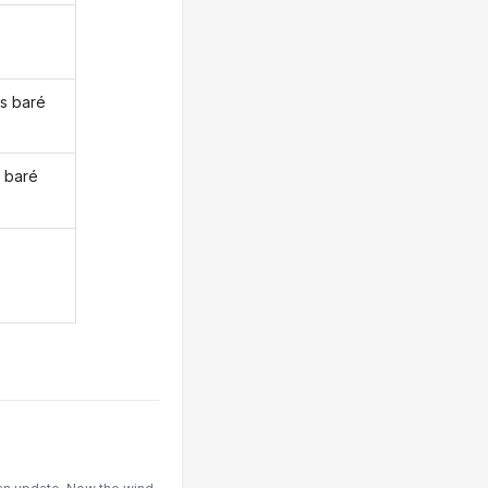
s baré
 baré