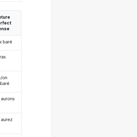
uture
rfect
ense
ai baré
ras
le/on
 baré
 aurons
 aurez