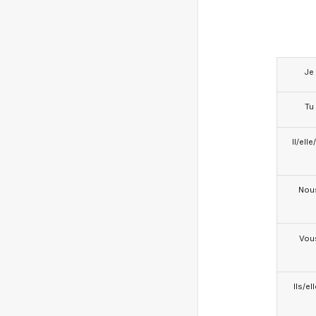
Je
Tu
Il/ell
Nou
Vou
Ils/el