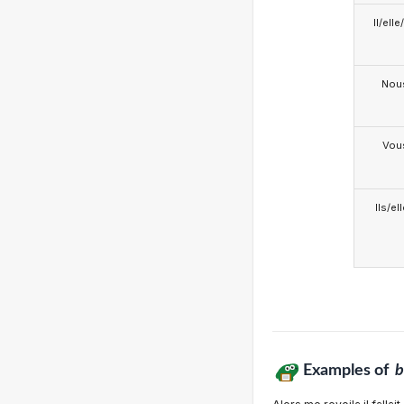
Il/ell
Nou
Vou
Ils/el
Examples of
b