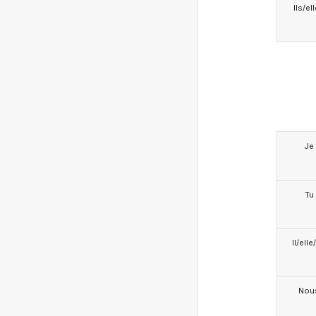
Ils/el
Je
Tu
Il/ell
Nou