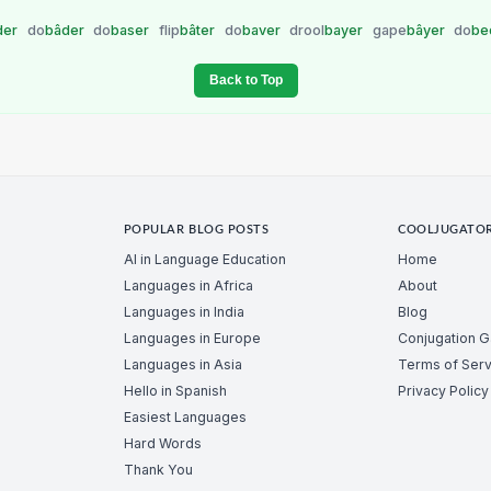
der
do
bâder
do
baser
flip
bâter
do
baver
drool
bayer
gape
bâyer
do
be
Back to Top
POPULAR BLOG POSTS
COOLJUGATO
AI in Language Education
Home
Languages in Africa
About
Languages in India
Blog
Languages in Europe
Conjugation 
Languages in Asia
Terms of Serv
Hello in Spanish
Privacy Policy
Easiest Languages
Hard Words
Thank You