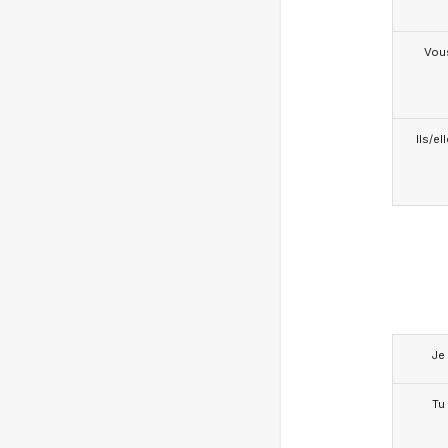
Vou
Ils/el
Je
Tu