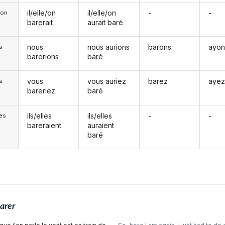
il/elle/on
il/elle/on
-
-
e/on
barerait
aurait baré
nous
nous aurions
barons
ayon
s
barerions
baré
vous
vous auriez
barez
ayez
s
bareriez
baré
ils/elles
ils/elles
-
-
les
bareraient
auraient
baré
arer