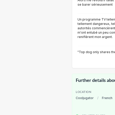
Alors me revoila il fallai
se barer sérieusement
Un programme TV tellem
tellement dangereux, tel
autorités commencèrent à
m'ont entubé un peu co
reniflèrent mon argent.
"Top dog only shares t
Further details abo
LOCATION
Cooljugator
/
French