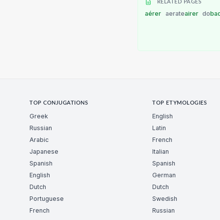
RELATED PAGES
aérer
aerate
airer
do
ba
TOP CONJUGATIONS
TOP ETYMOLOGIES
Greek
English
Russian
Latin
Arabic
French
Japanese
Italian
Spanish
Spanish
English
German
Dutch
Dutch
Portuguese
Swedish
French
Russian