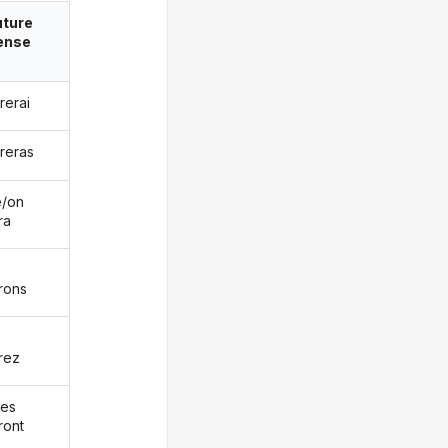
uture
ense
rerai
areras
le/on
ra
rons
rez
les
ront