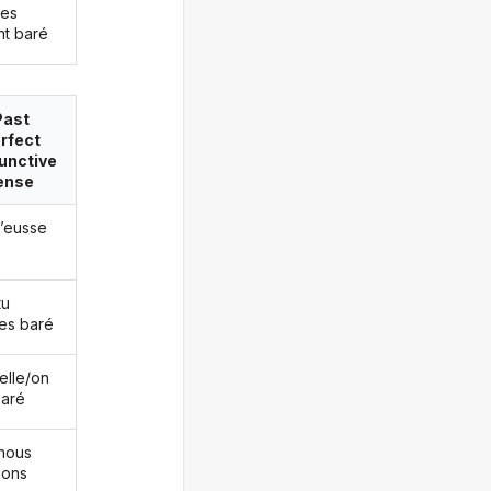
les
nt baré
Past
rfect
unctive
ense
j’eusse
tu
es baré
/elle/on
baré
nous
ions