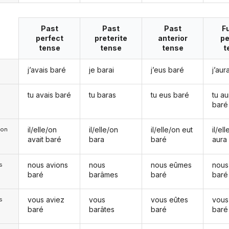
Past
Past
Past
F
perfect
preterite
anterior
pe
tense
tense
tense
t
j’avais baré
je barai
j’eus baré
j’aur
tu avais baré
tu baras
tu eus baré
tu au
baré
il/elle/on
il/elle/on
il/elle/on eut
il/el
e/on
avait baré
bara
baré
aura
nous avions
nous
nous eûmes
nous
s
baré
barâmes
baré
baré
vous aviez
vous
vous eûtes
vous
s
baré
barâtes
baré
baré