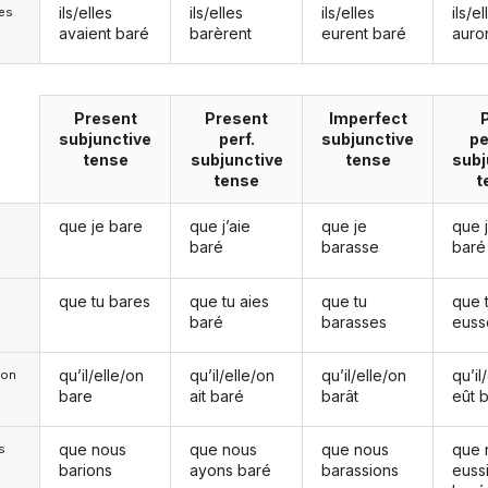
ils/elles
ils/elles
ils/elles
ils/el
les
avaient baré
barèrent
eurent baré
auro
Present
Present
Imperfect
subjunctive
perf.
subjunctive
pe
tense
subjunctive
tense
subj
tense
t
que je bare
que j’aie
que je
que 
baré
barasse
baré
que tu bares
que tu aies
que tu
que 
baré
barasses
euss
qu’il/elle/on
qu’il/elle/on
qu’il/elle/on
qu’il
e/on
bare
ait baré
barât
eût 
que nous
que nous
que nous
que 
s
barions
ayons baré
barassions
euss