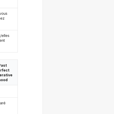
vous
iez
s/elles
ent
Past
rfect
erative
ood
baré