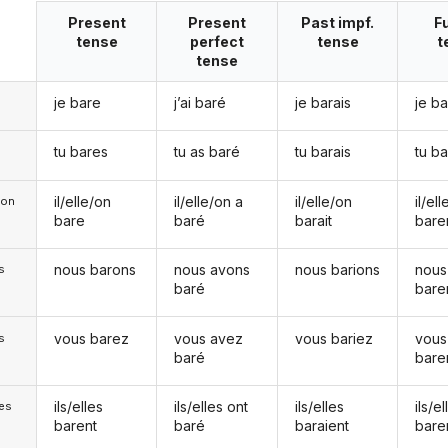
Present
Present
Past impf.
F
tense
perfect
tense
t
tense
je bare
j’ai baré
je barais
je ba
tu bares
tu as baré
tu barais
tu b
il/elle/on
il/elle/on a
il/elle/on
il/el
e/on
bare
baré
barait
bare
nous barons
nous avons
nous barions
nous
s
baré
bare
vous barez
vous avez
vous bariez
vous
s
baré
bare
ils/elles
ils/elles ont
ils/elles
ils/el
les
barent
baré
baraient
bare