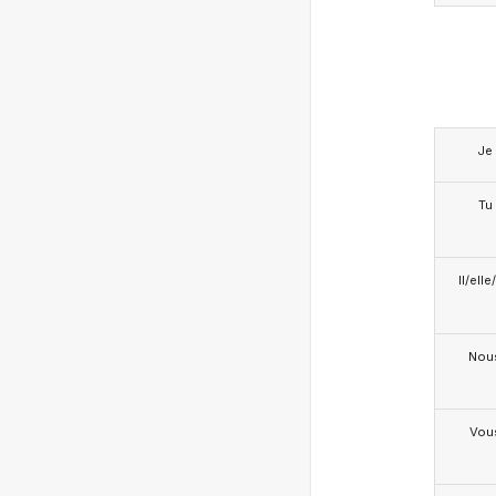
Je
Tu
Il/ell
Nou
Vou