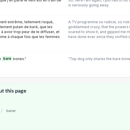
t que j'en parle le vent est en train de
So, here I am again, I just had to d
is seriously going away.
ent extrême, tellement risqué,
A TV programme so radical, so risk
lement putain de baré, que les
goddamned crazy, that the powers 
 avoir trop peur de le diffuser, et
scared to show it, and gipped me 
mme à chaque fois que les femmes
have done ever since they sniffed 
he
bare
bones."
"Top dog only shares the bare bone
ut this page
/
barer