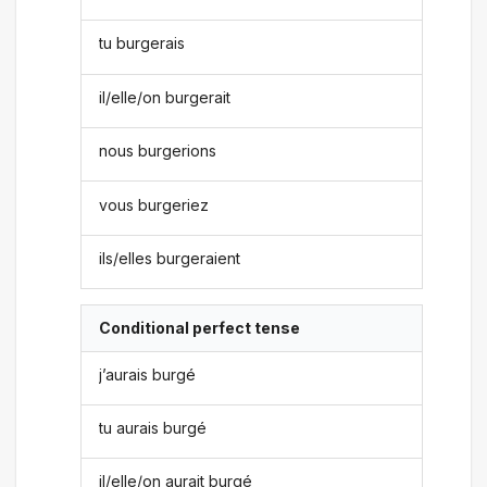
tu burgerais
il/elle/on burgerait
nous burgerions
vous burgeriez
ils/elles burgeraient
Conditional perfect tense
j’aurais burgé
tu aurais burgé
il/elle/on aurait burgé