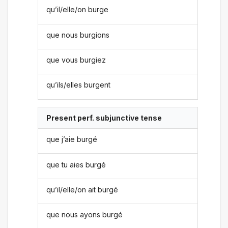
qu’il/elle/on burge
que nous burgions
que vous burgiez
qu’ils/elles burgent
Present perf. subjunctive tense
que j’aie burgé
que tu aies burgé
qu’il/elle/on ait burgé
que nous ayons burgé