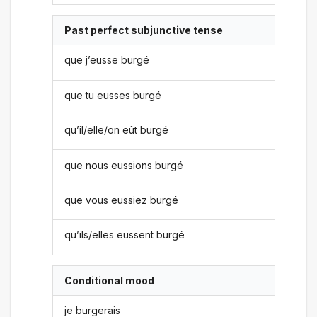
Past perfect subjunctive tense
que j’eusse burgé
que tu eusses burgé
qu’il/elle/on eût burgé
que nous eussions burgé
que vous eussiez burgé
qu’ils/elles eussent burgé
Conditional mood
je burgerais