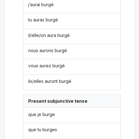
j’aurai burgé
tu auras burgé
il/elle/on aura burgé
nous aurons burgé
vous aurez burgé
ils/elles auront burgé
Present subjunctive tense
que je burge
que tu burges