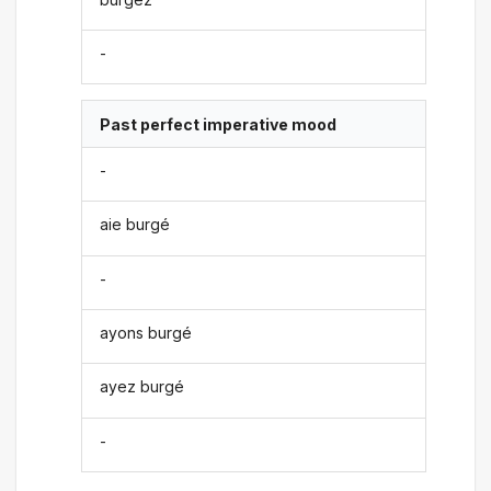
-
Past perfect imperative mood
-
aie burgé
-
ayons burgé
ayez burgé
-