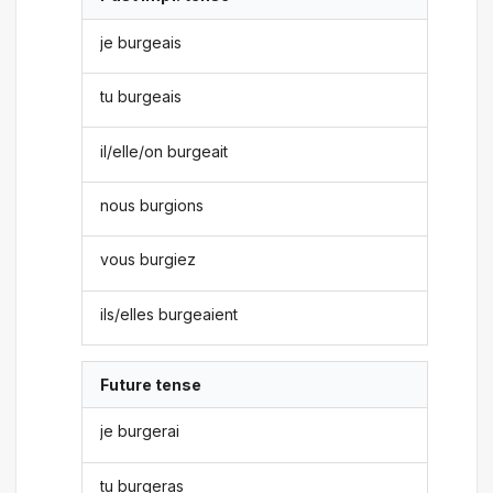
je burgeais
tu burgeais
il/elle/on burgeait
nous burgions
vous burgiez
ils/elles burgeaient
Future tense
je burgerai
tu burgeras