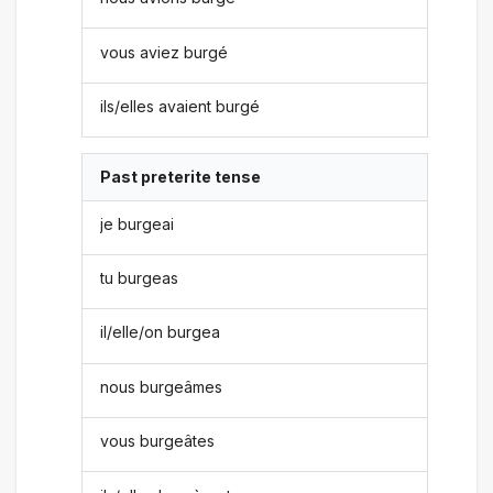
vous aviez burgé
ils/elles avaient burgé
Past preterite tense
je burgeai
tu burgeas
il/elle/on burgea
nous burgeâmes
vous burgeâtes