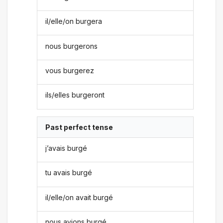
il/elle/on burgera
nous burgerons
vous burgerez
ils/elles burgeront
Past perfect tense
j’avais burgé
tu avais burgé
il/elle/on avait burgé
nous avions burgé