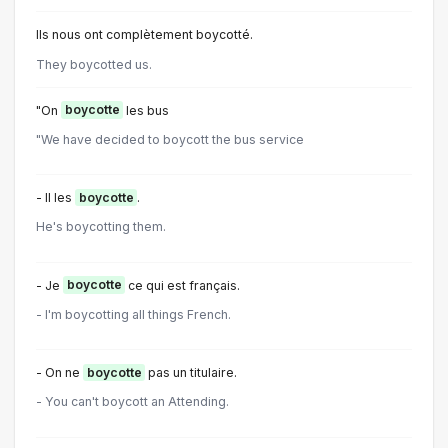
Ils nous ont complètement boycotté.
They boycotted us.
"On
boycotte
les bus
"We have decided to boycott the bus service
- Il les
boycotte
.
He's boycotting them.
- Je
boycotte
ce qui est français.
- I'm boycotting all things French.
- On ne
boycotte
pas un titulaire.
- You can't boycott an Attending.