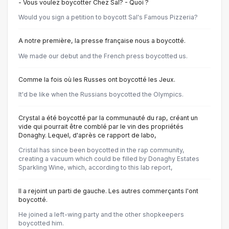
- Vous voulez boycotter Chez Sal? - Quoi ?
Would you sign a petition to boycott Sal's Famous Pizzeria?
A notre première, la presse française nous a boycotté.
We made our debut and the French press boycotted us.
Comme la fois où les Russes ont boycotté les Jeux.
It'd be like when the Russians boycotted the Olympics.
Crystal a été boycotté par la communauté du rap, créant un
vide qui pourrait être comblé par le vin des propriétés
Donaghy. Lequel, d'après ce rapport de labo,
Cristal has since been boycotted in the rap community,
creating a vacuum which could be filled by Donaghy Estates
Sparkling Wine, which, according to this lab report,
Il a rejoint un parti de gauche. Les autres commerçants l'ont
boycotté.
He joined a left-wing party and the other shopkeepers
boycotted him.