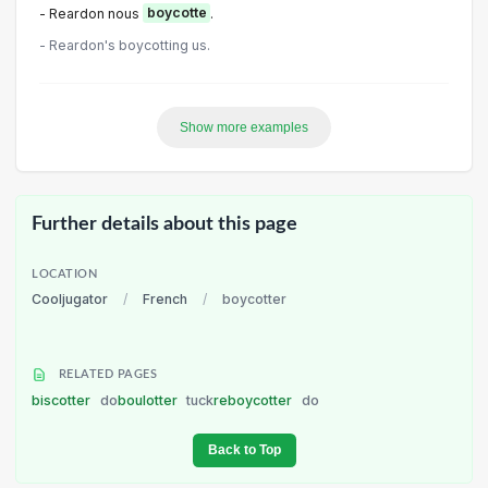
- Reardon nous
boycotte
.
- Reardon's boycotting us.
Show more examples
Further details about this page
LOCATION
Cooljugator
/
French
/
boycotter
RELATED PAGES
biscotter
do
boulotter
tuck
reboycotter
do
Back to Top