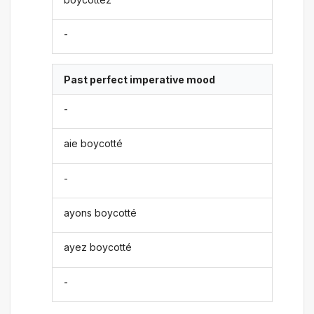
-
Past perfect imperative mood
-
aie boycotté
-
ayons boycotté
ayez boycotté
-