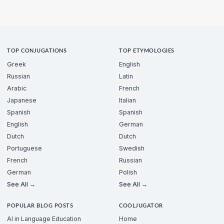
TOP CONJUGATIONS
TOP ETYMOLOGIES
Greek
English
Russian
Latin
Arabic
French
Japanese
Italian
Spanish
Spanish
English
German
Dutch
Dutch
Portuguese
Swedish
French
Russian
German
Polish
See All →
See All →
POPULAR BLOG POSTS
COOLJUGATOR
AI in Language Education
Home