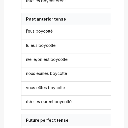
ils/elles boycottèrent
Past anterior tense
j’eus boycotté
tu eus boycotté
il/elle/on eut boycotté
nous eûmes boycotté
vous eûtes boycotté
ils/elles eurent boycotté
Future perfect tense