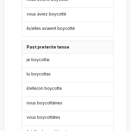
vous aviez boycotté
ils/elles avaient boycotté
Past preterite tense
je boycottai
tu boycottas
il/elle/on boycotta
nous boycottâmes
vous boycottâtes